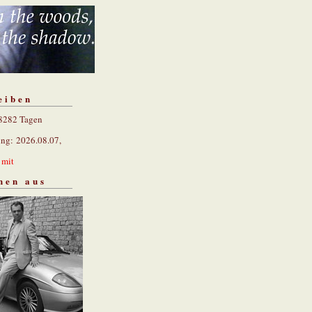
eiben
 8282 Tagen
ung: 2026.08.07,
n
mit
hen aus