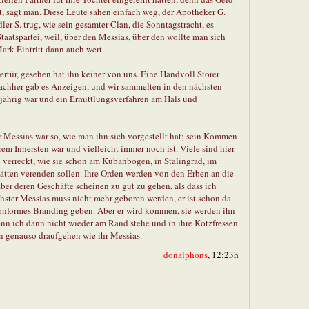
t, sagt man. Diese Leute sahen einfach weg, der Apotheker G.
r S. trug, wie sein gesamter Clan, die Sonntagstracht, es
atspartei, weil, über den Messias, über den wollte man sich
ark Eintritt dann auch wert.
rtür, gesehen hat ihn keiner von uns. Eine Handvoll Störer
 nachher gab es Anzeigen, und wir sammelten in den nächsten
ljährig war und ein Ermittlungsverfahren am Hals und
r Messias war so, wie man ihn sich vorgestellt hat; sein Kommen
ihrem Innersten war und vielleicht immer noch ist. Viele sind hier
n verreckt, wie sie schon am Kubanbogen, in Stalingrad, im
ätten verenden sollen. Ihre Orden werden von den Erben an die
aber deren Geschäfte scheinen zu gut zu gehen, als dass ich
ächster Messias muss nicht mehr geboren werden, er ist schon da
konformes Branding geben. Aber er wird kommen, sie werden ihn
nn ich dann nicht wieder am Rand stehe und in ihre Kotzfressen
n genauso draufgehen wie ihr Messias.
donalphons
, 12:23h