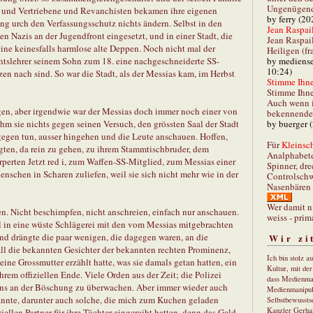
Ungenügend 
r, und Vertriebene und Revanchisten bekamen ihre eigenen
by ferry (20
g urch den Verfassungsschutz nichts ändern. Selbst in den
Jean Raspail
n Nazis an der Jugendfront eingesetzt, und in einer Stadt, die
Jean Raspai
eine keinesfalls harmlose alte Deppen. Noch nicht mal der
Heiligen (fr
by mediense
htslehrer seinem Sohn zum 18. eine nachgeschneiderte SS-
10:24)
n nach sind. So war die Stadt, als der Messias kam, im Herbst
Stimme Ihnen
Stimme Ihne
Auch wenn i
egen, aber irgendwie war der Messias doch immer noch einer von
bekennender
by buerger 
hm sie nichts gegen seinen Versuch, den grössten Saal der Stadt
gen tun, ausser hingehen und die Leute anschauen. Hoffen,
Für
Kleinsch
egten, da rein zu gehen, zu ihrem Stammtischbruder, dem
Analphabet
perten Jetzt red i, zum Waffen-SS-Mitglied, zum Messias einer
Spinner, dre
Menschen in Scharen zuliefen, weil sie sich nicht mehr wie in der
Controlschw
Nasenbären 
Wer damit n
gen. Nicht beschimpfen, nicht anschreien, einfach nur anschauen.
weiss - prim
ll in eine wüste Schlägerei mit den vom Messias mitgebrachten
nd drängte die paar wenigen, die dagegen waren, an die
Wir zi
ll die bekannten Gesichter der bekannten rechten Prominenz,
Ich bin stolz a
ine Grossmutter erzählt hatte, was sie damals getan hatten, ein
Kultur, mit de
hrem offiziellen Ende. Viele Orden aus der Zeit; die Polizei
dass Medienma
n, uns an der Böschung zu überwachen. Aber immer wieder auch
Medienmanipul
annte, darunter auch solche, die mich zum Kuchen geladen
Selbstbewusstse
Kanzler Gerha
iellen Partner für ihre Töchter eingereiht hatten, denn das Geld