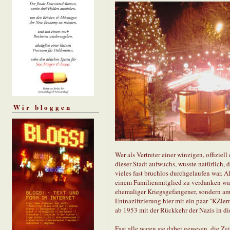
Wir bloggen
Wer als Vertreter einer winzigen, offiziel
dieser Stadt aufwuchs, wusste natürlich, 
vieles fast bruchlos durchgelaufen war. 
einem Familienmitglied zu verdanken war,
ehemaliger Kriegsgefangener, sondern am
Entnazifizierung hier mit ein paar "KZle
ab 1953 mit der Rückkehr der Nazis in die
Fast alle waren sie dabei gewesen, die Z