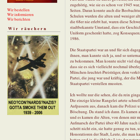
zugehörig, wie sie es schon vor 1945 wa
Wir bestellen
Seiten. Daran konnte auch die Beobachtun
Wir informieren
Schulen wurden die alten und weniger alte
Wir berichten
die 68er nie erlebt hat, waren diese Schw
stadtbekannte Umstand, dass ein Geschic
Wir räuchern
Uniform geschenkt hatte, zog Konsequenze
1986.
Die Staatspartei war an und für sich dag
ihnen, man kannte sich ja, und so unterna
zu bekommen. Man konnte nicht viel dage
dass sie es sich vielleicht nochmal überl
München-leuchtet-Preisträger, dem verkör
Partei, die jung war und kräftig, der die 
Staatspartei verstellen mussten.
Ich wollte nur die sehen, die da rein gin
Die einzige kleine Rangelei artete schne
Aufpassern aus, danach kam die Polizei u
Böschung. Da stand ich dann. Es kamen a
und es kamen die Alten, von denen mir me
Aufmarsch der Partei über 40 Jahre nach i
schritt nicht ein, sie hatte genug zu tu
Honoratioren der Stadt, Leute, die man k
hatten und in die übliche Liste der potenz