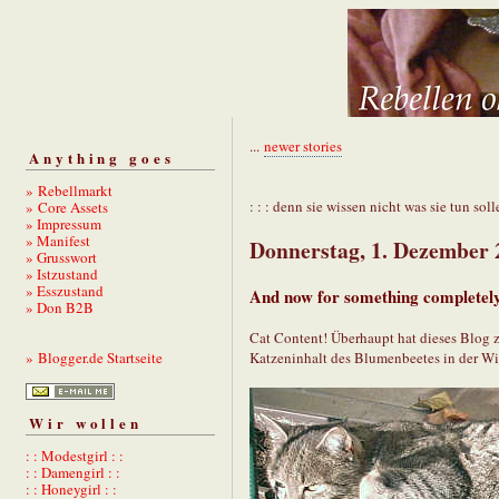
...
newer stories
Anything goes
» Rebellmarkt
: : : denn sie wissen nicht was sie tun solle
» Core Assets
» Impressum
» Manifest
Donnerstag, 1. Dezember 
» Grusswort
» Istzustand
» Esszustand
And now for something completely 
» Don B2B
Cat Content! Überhaupt hat dieses Blog 
Katzeninhalt des Blumenbeetes in der Wi
» Blogger.de Startseite
Wir wollen
: : Modestgirl : :
: : Damengirl : :
: : Honeygirl : :