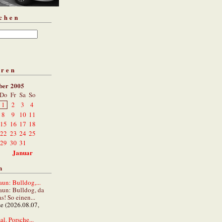
chen
aren
ber 2005
Do
Fr
Sa
So
1
2
3
4
8
9
10
11
15
16
17
18
22
23
24
25
29
30
31
Januar
n
un: Bulldog,...
aun: Bulldog, da
s! So einen...
ze (2026.08.07,
al. Porsche...