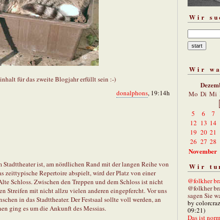
Wir su
Wir w
halt für das zweite Blogjahr erfüllt sein :-)
Dezem
donalphons
, 19:14h
Mo
Di
Mi
5
6
7
12
13
14
19
20
21
26
27
28
November
 Stadttheater ist, am nördlichen Rand mit der langen Reihe von
Wir tu
 zeittypische Repertoire abspielt, wird der Platz von einer
@folkher bra
Alte Schloss. Zwischen den Treppen und dem Schloss ist nicht
@folkher br
en Streifen mit nicht allzu vielen anderen eingepfercht. Vor uns
sagen Sie wa
schen in das Stadttheater. Der Festsaal sollte voll werden, an
by colorcra
en ging es um die Ankunft des Messias.
09:21)
Das ist norm