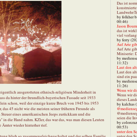
Das ist norm
konstruiert
Landwehr-Tra
by folkher 
00:46)
Jason Bourn
das ist wirk
viel verlang
by ferry (20
Auf Arte gibt
Auf Arte gib
Miniserie: D
by mediense
11:32)
Laut den alt
Laut den al
sind ein paa
by mediense
11:26)
Wenn wir di
l eigentlich ausgerotteten ethnisch-religiösen Minderheit in
Wenn wir d
dass da hinter der freundlich-bayerischen Fassade seit 1933
dieses Lande
Allein schon, weil der einzige kurze Bruch von 1945 bis 1953
by kalchas 
@mediensegl
 das 45 nicht wie die meisten seiner früheren Freunde als
@medienseg
 Steuer eines amerikanischen Jeeps zurückkam und die
seien die In
rn" in die Hand nahm. KZler, das war das, was man diesen Leuten
by colorcra
 Ämter wieder hinterher rief.
00:53)
unter den Sc
unter den Sc
eitung blieb so zusammengleichgeschaltet und der selben Familie