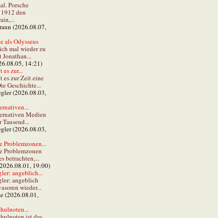
al. Porsche
e 1912 den
in,...
braun (2026.08.07,
e als Odysseus
lich mal wieder zu
t Jonathan...
26.08.05, 14:21)
 es zur...
t es zur Zeit eine
ie Geschichte...
gler (2026.08.03,
ernativen...
ternativen Medien
r Tausend...
gler (2026.08.03,
e Problemzonen...
ie Problemzonen
s betrachten,...
(2026.08.01, 19:00)
er: angeblich...
ler: angeblich
vasoren wieder...
ze (2026.08.01,
hulnoten...
hulnoten ist das