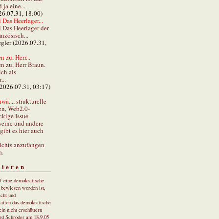
ja eine...
26.07.31, 18:00)
 Das Heerlager...
l Das Heerlager der
anzösisch...
gler (2026.07.31,
 zu, Herr...
n zu, Herr Braun.
ch als
...
(2026.07.31, 03:17)
wä...
, strukturelle
en, Web2.0-
ckige Issue
eine und andere
gibt es hier auch
ichts anzufangen
a.
tieren
uf eine demokratische
r bewiesen worden ist,
cht und
ation das demokratische
in nicht erschüttern
rd Schröder am 18.9.05