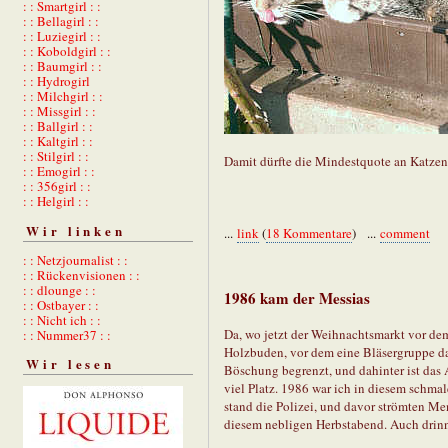
: : Smartgirl : :
: : Bellagirl : :
: : Luziegirl : :
: : Koboldgirl : :
: : Baumgirl : :
: : Hydrogirl
: : Milchgirl : :
: : Missgirl : :
: : Ballgirl : :
: : Kaltgirl : :
: : Stilgirl : :
Damit dürfte die Mindestquote an Katzenin
: : Emogirl : :
: : 356girl : :
: : Helgirl : :
Wir linken
...
link
(
18 Kommentare
) ...
comment
: : Netzjournalist : :
: : Rückenvisionen : :
: : dlounge : :
1986 kam der Messias
: : Ostbayer : :
: : Nicht ich : :
Da, wo jetzt der Weihnachtsmarkt vor dem
: : Nummer37 : :
Holzbuden, vor dem eine Bläsergruppe das
Wir lesen
Böschung begrenzt, und dahinter ist das 
viel Platz. 1986 war ich in diesem schmal
stand die Polizei, und davor strömten Men
diesem nebligen Herbstabend. Auch drinn