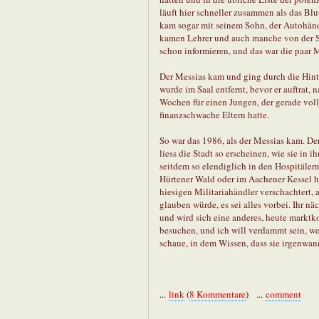
läuft hier schneller zusammen als das Blu
kam sogar mit seinem Sohn, der Autohändle
kamen Lehrer und auch manche von der Sta
schon informieren, und das war die paar M
Der Messias kam und ging durch die Hinte
wurde im Saal entfernt, bevor er auftrat,
Wochen für einen Jungen, der gerade vol
finanzschwache Eltern hatte.
So war das 1986, als der Messias kam. De
liess die Stadt so erscheinen, wie sie in 
seitdem so elendiglich in den Hospitäler
Hürtener Wald oder im Aachener Kessel h
hiesigen Militariahändler verschachtert, 
glauben würde, es sei alles vorbei. Ihr n
und wird sich eine anderes, heute markt
besuchen, und ich will verdammt sein, we
schaue, in dem Wissen, dass sie irgenwan
...
link
(
8 Kommentare
) ...
comment