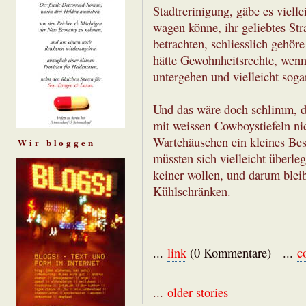
Stadtrerinigung, gäbe es viell
wagen könne, ihr geliebtes St
betrachten, schliesslich gehör
hätte Gewohnheitsrechte, wen
untergehen und vielleicht soga
Und das wäre doch schlimm, d
mit weissen Cowboystiefeln ni
Wartehäuschen ein kleines Bes
Wir bloggen
müssten sich vielleicht überl
keiner wollen, und darum bleib
Kühlschränken.
...
link
(0 Kommentare) ...
c
...
older stories