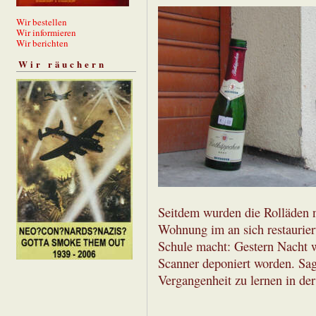
Wir bestellen
Wir informieren
Wir berichten
Wir räuchern
Seitdem wurden die Rolläden n
Wohnung im an sich restauriert
Schule macht: Gestern Nacht wa
Scanner deponiert worden. Sage
Vergangenheit zu lernen in der