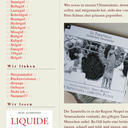
: : Smartgirl : :
Wer sowas in unserer Ultramoderne, deren
: : Bellagirl : :
sollen, mal mitgemacht hat, steht den vor
: : Luziegirl : :
: : Koboldgirl : :
Petri-Schnee eher gelassen gegenüber.
: : Baumgirl : :
: : Hydrogirl
: : Milchgirl : :
: : Missgirl : :
: : Ballgirl : :
: : Kaltgirl : :
: : Stilgirl : :
: : Emogirl : :
: : 356girl : :
: : Helgirl : :
Wir linken
: : Netzjournalist : :
: : Rückenvisionen : :
: : dlounge : :
: : Ostbayer : :
: : Nicht ich : :
: : Nummer37 : :
Wir lesen
Die Tarantella ist in der Region Neapel 
Verursacherin verdankt, der giftigen Tar
Menschen anfiel. Ihr Gift hatte eine be
tanzen, schnell und wild, und singen, um