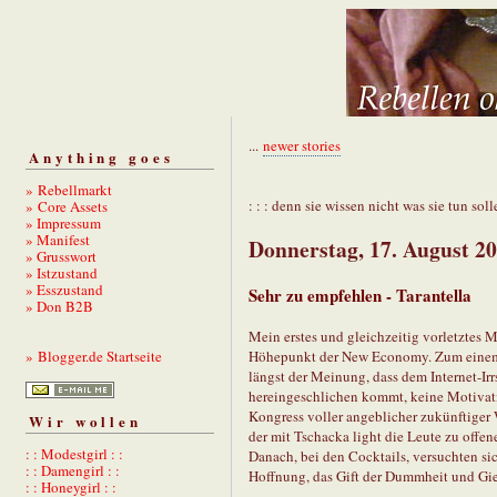
...
newer stories
Anything goes
» Rebellmarkt
: : : denn sie wissen nicht was sie tun solle
» Core Assets
» Impressum
» Manifest
Donnerstag, 17. August 2
» Grusswort
» Istzustand
» Esszustand
Sehr zu empfehlen - Tarantella
» Don B2B
Mein erstes und gleichzeitig vorletztes M
Höhepunkt der New Economy. Zum einem 
» Blogger.de Startseite
längst der Meinung, dass dem Internet-Irr
hereingeschlichen kommt, keine Motivati
Kongress voller angeblicher zukünftiger W
Wir wollen
der mit Tschacka light die Leute zu offe
: : Modestgirl : :
Danach, bei den Cocktails, versuchten si
: : Damengirl : :
Hoffnung, das Gift der Dummheit und Gie
: : Honeygirl : :