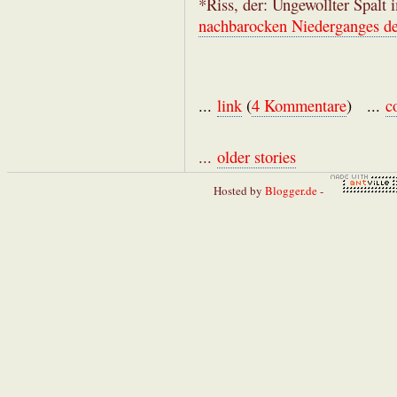
*Riss, der: Ungewollter Spalt
nachbarocken Niederganges d
...
link
(
4 Kommentare
) ...
c
...
older stories
Hosted by
Blogger.de
-