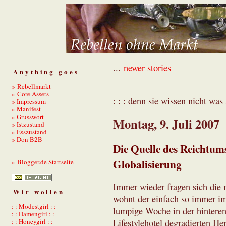
...
newer stories
Anything goes
» Rebellmarkt
» Core Assets
: : : denn sie wissen nicht was s
» Impressum
» Manifest
» Grusswort
Montag, 9. Juli 2007
» Istzustand
» Esszustand
» Don B2B
Die Quelle des Reichtum
Globalisierung
» Blogger.de Startseite
Immer wieder fragen sich die
Wir wollen
wohnt der einfach so immer im
: : Modestgirl : :
lumpige Woche in der hintere
: : Damengirl : :
Lifestylehotel degradierten 
: : Honeygirl : :