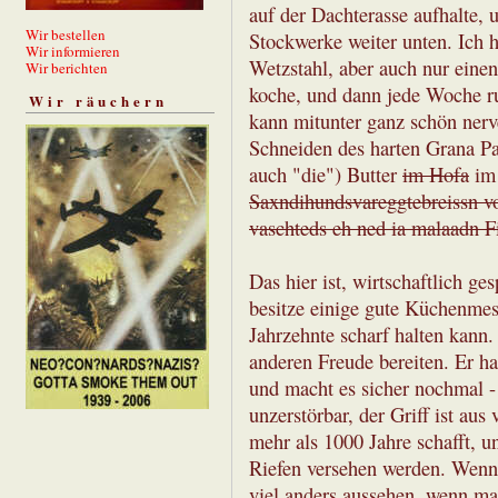
auf der Dachterasse aufhalte,
Wir bestellen
Stockwerke weiter unten. Ich 
Wir informieren
Wetzstahl, aber auch nur eine
Wir berichten
koche, und dann jede Woche r
Wir räuchern
kann mitunter ganz schön nerv
Schneiden des harten Grana P
auch "die") Butter
im Hofa
im
Saxndihundsvareggtebreissn vo
vaschteds eh ned ia malaadn F
Das hier ist, wirtschaftlich ge
besitze einige gute Küchenmess
Jahrzehnte scharf halten kann.
anderen Freude bereiten. Er ha
und macht es sicher nochmal -
unzerstörbar, der Griff ist aus
mehr als 1000 Jahre schafft, u
Riefen versehen werden. Wenn 
viel anders aussehen, wenn ma