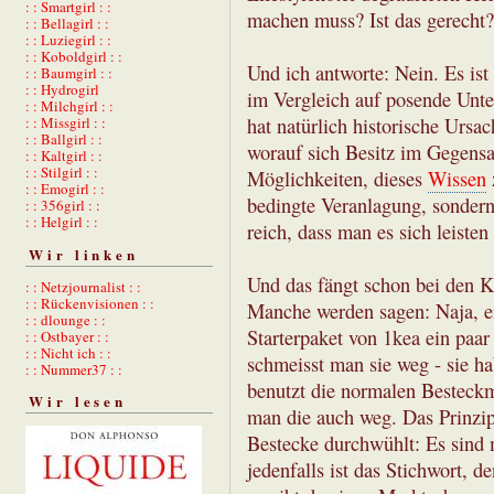
: : Smartgirl : :
machen muss? Ist das gerecht?
: : Bellagirl : :
: : Luziegirl : :
: : Koboldgirl : :
Und ich antworte: Nein. Es ist
: : Baumgirl : :
: : Hydrogirl
im Vergleich auf posende Unter
: : Milchgirl : :
hat natürlich historische Ursa
: : Missgirl : :
: : Ballgirl : :
worauf sich Besitz im Gegensat
: : Kaltgirl : :
: : Stilgirl : :
Möglichkeiten, dieses
Wissen
: : Emogirl : :
bedingte Veranlagung, sondern 
: : 356girl : :
: : Helgirl : :
reich, dass man es sich leiste
Wir linken
Und das fängt schon bei den K
: : Netzjournalist : :
: : Rückenvisionen : :
Manche werden sagen: Naja, ei
: : dlounge : :
Starterpaket von 1kea ein paa
: : Ostbayer : :
: : Nicht ich : :
schmeisst man sie weg - sie hab
: : Nummer37 : :
benutzt die normalen Besteckm
Wir lesen
man die auch weg. Das Prinzi
Bestecke durchwühlt: Es sind 
jedenfalls ist das Stichwort, 