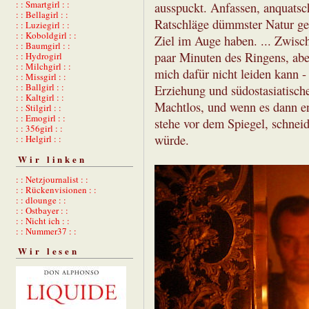
: : Smartgirl : :
ausspuckt. Anfassen, anquatsch
: : Bellagirl : :
Ratschläge dümmster Natur geb
: : Luziegirl : :
: : Koboldgirl : :
Ziel im Auge haben. ... Zwisc
: : Baumgirl : :
paar Minuten des Ringens, aber
: : Hydrogirl
: : Milchgirl : :
mich dafür nicht leiden kann -
: : Missgirl : :
: : Ballgirl : :
Erziehung und südostasiatische
: : Kaltgirl : :
Machtlos, und wenn es dann en
: : Stilgirl : :
: : Emogirl : :
stehe vor dem Spiegel, schnei
: : 356girl : :
würde.
: : Helgirl : :
Wir linken
: : Netzjournalist : :
: : Rückenvisionen : :
: : dlounge : :
: : Ostbayer : :
: : Nicht ich : :
: : Nummer37 : :
Wir lesen