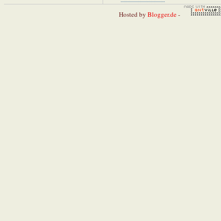
Hosted by
Blogger.de
-