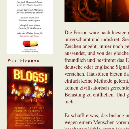
Die Person wäre nach hiesigen B
unverschämt und indiskret. Si
Zeichen angeht, inmer noch ge
aussendet, und von der gleich
freundlich und bestimmt das En
Wir bloggen
deutsche oder englische Signale
verstehen. Haustüren bieten da
einfach keine Methode gelern
keinen zivilisatorisch gerecht
Belastung zu entfliehen. Und g
nicht.
Er schafft etwas, das bislang n
wegen einem Menschen vorein
bescheuert lächle, wenn ich ein