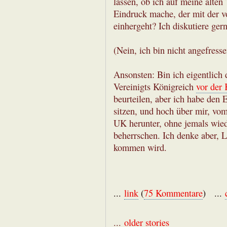
lassen, ob ich auf meine alten
Eindruck mache, der mit der v
einhergeht? Ich diskutiere ger
(Nein, ich bin nicht angefresse
Ansonsten: Bin ich eigentlich d
Vereinigts Königreich
vor der
beurteilen, aber ich habe den 
sitzen, und hoch über mir, vo
UK herunter, ohne jemals wied
beherrschen. Ich denke aber, 
kommen wird.
...
link
(
75 Kommentare
) ...
...
older stories