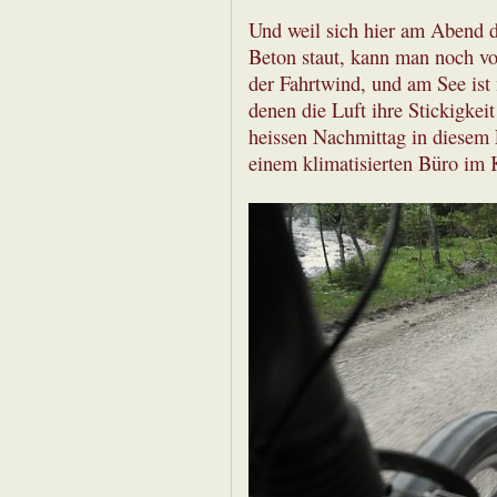
Und weil sich hier am Abend d
Beton staut, kann man noch vo
der Fahrtwind, und am See ist
denen die Luft ihre Stickigkeit
heissen Nachmittag in diesem 
einem klimatisierten Büro im K