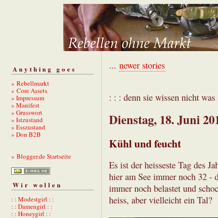
...
newer stories
Anything goes
» Rebellmarkt
» Core Assets
: : : denn sie wissen nicht was s
» Impressum
» Manifest
» Grusswort
Dienstag, 18. Juni 20
» Istzustand
» Esszustand
» Don B2B
Kühl und feucht
» Blogger.de Startseite
Es ist der heisseste Tag des Ja
hier am See immer noch 32 - da
Wir wollen
immer noch belastet und schock
heiss, aber vielleicht ein Tal?
: : Modestgirl : :
: : Damengirl : :
: : Honeygirl : :