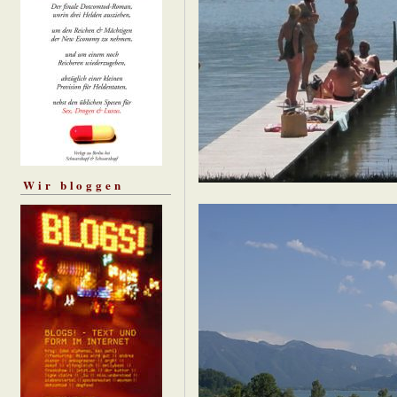
Wir bloggen