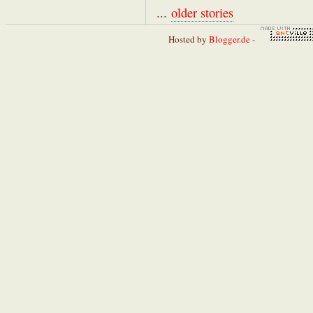
...
older stories
Hosted by
Blogger.de
-