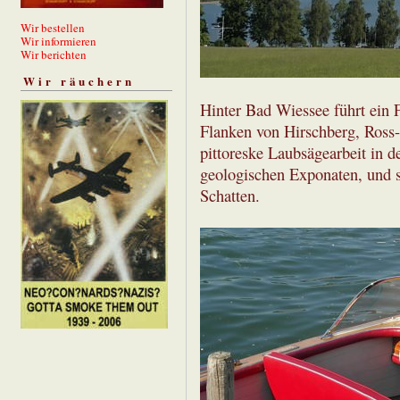
Wir bestellen
Wir informieren
Wir berichten
Wir räuchern
Hinter Bad Wiessee führt ein F
Flanken von Hirschberg, Ross- 
pittoreske Laubsägearbeit in d
geologischen Exponaten, und s
Schatten.