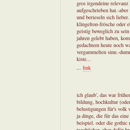
gros irgendeine relevanz
aufgeschrieben hat.-aber 
und berieseln sich lieber
klingelton-frösche oder 
geistig beweglich zu sei
jahren gelebt haben, komm
gedachtem heute noch w
vergammelten sinn.-dumm 
kiste...
...
link
ich glaub', das war frühe
bildung, hochkultur (od
belustigungen für's volk
ja dinge, die für das ei
beispiel. oder die gothic
tagebücher. aber dafür b