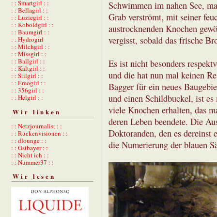
: : Smartgirl : :
Schwimmen im nahen See, man 
: : Bellagirl : :
Grab verströmt, mit seiner fe
: : Luziegirl : :
: : Koboldgirl : :
austrocknenden Knochen gewöhn
: : Baumgirl : :
vergisst, sobald das frische Bro
: : Hydrogirl
: : Milchgirl : :
: : Missgirl : :
: : Ballgirl : :
Es ist nicht besonders respekt
: : Kaltgirl : :
und die hat nun mal keinen Re
: : Stilgirl : :
: : Emogirl : :
Bagger für ein neues Baugebie
: : 356girl : :
und einen Schildbuckel, ist es
: : Helgirl : :
viele Knochen erhalten, das m
Wir linken
deren Leben beendete. Die Aus
: : Netzjournalist : :
Doktoranden, den es dereinst 
: : Rückenvisionen : :
: : dlounge : :
die Numerierung der blauen Sä
: : Ostbayer : :
: : Nicht ich : :
: : Nummer37 : :
Wir lesen