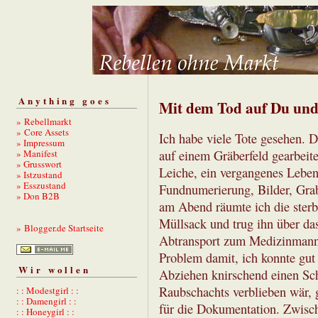
Anything goes
Mit dem Tod auf Du und
» Rebellmarkt
» Core Assets
Ich habe viele Tote gesehen. D
» Impressum
» Manifest
auf einem Gräberfeld gearbeit
» Grusswort
Leiche, ein vergangenes Leben
» Istzustand
» Esszustand
Fundnumerierung, Bilder, Gra
» Don B2B
am Abend räumte ich die sterbl
Müllsack und trug ihn über das
» Blogger.de Startseite
Abtransport zum Medizinmann w
Problem damit, ich konnte gut
Wir wollen
Abziehen knirschend einen Schä
Raubschachts verblieben wär, g
: : Modestgirl : :
: : Damengirl : :
für die Dokumentation. Zwisch
: : Honeygirl : :