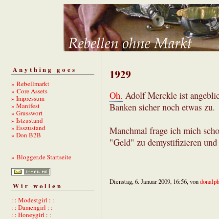
Anything goes
1929
» Rebellmarkt
» Core Assets
Oh.
Adolf Merckle ist angebli
» Impressum
» Manifest
Banken sicher noch etwas zu.
» Grusswort
» Istzustand
» Esszustand
Manchmal frage ich mich schon
» Don B2B
"Geld" zu demystifizieren und
» Blogger.de Startseite
Dienstag, 6. Januar 2009, 16:56, von
donalp
Wir wollen
: : Modestgirl : :
: : Damengirl : :
: : Honeygirl : :