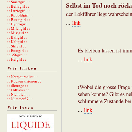
: : Smartgirl : :
Selbst im Tod noch rücks
: : Bellagirl : :
: : Luziegirl : :
der Lokführer liegt wahrschei
: : Koboldgirl : :
: : Baumgirl : :
...
link
: : Hydrogirl
: : Milchgirl : :
: : Missgirl : :
: : Ballgirl : :
: : Kaltgirl : :
: : Stilgirl : :
Es bleiben lassen ist im
: : Emogirl : :
: : 356girl : :
...
link
: : Helgirl : :
Wir linken
: : Netzjournalist : :
: : Rückenvisionen : :
: : dlounge : :
(Wobei die grosse Frage i
: : Ostbayer : :
sehen konnte? Gibt es n
: : Nicht ich : :
: : Nummer37 : :
schlimmere Zustände bei 
Wir lesen
...
link