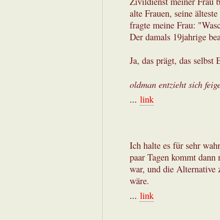
Zivildienst meiner Frau b
alte Frauen, seine älteste
fragte meine Frau: "Was
Der damals 19jahrige bea
Ja, das prägt, das selbst 
oldman entzieht sich feig
...
link
Ich halte es für sehr wah
paar Tagen kommt dann r
war, und die Alternative
wäre.
...
link