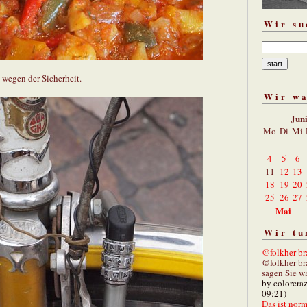
Wir su
 wegen der Sicherheit.
Wir w
Jun
Mo
Di
Mi
4
5
6
11
12
13
18
19
20
25
26
27
Mai
Wir tu
@folkher bra
@folkher br
sagen Sie wa
by colorcra
09:21)
Das ist norm