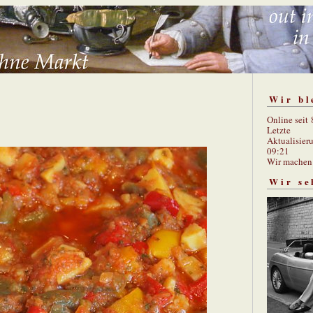
Wir bl
Online seit
Letzte
Aktualisier
09:21
Wir mache
Wir se