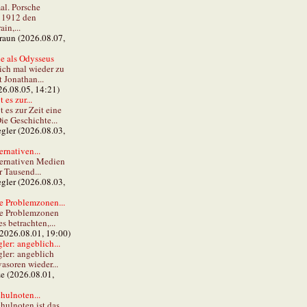
al. Porsche
e 1912 den
in,...
braun (2026.08.07,
e als Odysseus
lich mal wieder zu
t Jonathan...
26.08.05, 14:21)
 es zur...
t es zur Zeit eine
ie Geschichte...
gler (2026.08.03,
ernativen...
ternativen Medien
r Tausend...
gler (2026.08.03,
e Problemzonen...
ie Problemzonen
s betrachten,...
(2026.08.01, 19:00)
er: angeblich...
ler: angeblich
vasoren wieder...
ze (2026.08.01,
hulnoten...
hulnoten ist das