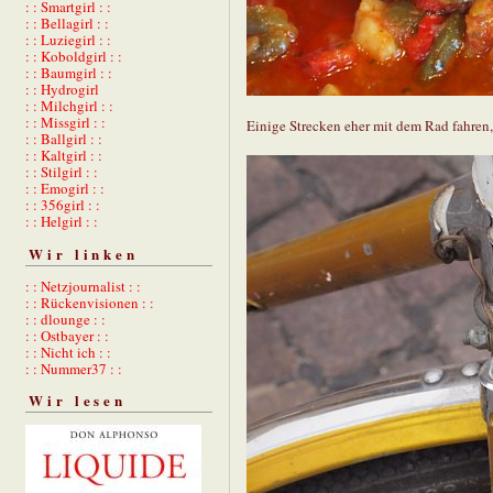
: : Smartgirl : :
: : Bellagirl : :
: : Luziegirl : :
: : Koboldgirl : :
: : Baumgirl : :
: : Hydrogirl
: : Milchgirl : :
: : Missgirl : :
Einige Strecken eher mit dem Rad fahren,
: : Ballgirl : :
: : Kaltgirl : :
: : Stilgirl : :
: : Emogirl : :
: : 356girl : :
: : Helgirl : :
Wir linken
: : Netzjournalist : :
: : Rückenvisionen : :
: : dlounge : :
: : Ostbayer : :
: : Nicht ich : :
: : Nummer37 : :
Wir lesen