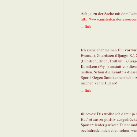
Ach ja, zu der Sache mit dem Lei
http://www.misterfcn.de/resour
...
link
Ich ziehe eher meinen Hut vor wirk
Evans...), Gitarristen (Django R.),
(Lubitsch, Hitch, Truffaut...), Geig
Komikern (Fry...), anstatt vor die
heißen. Schon die Kenntnis diese
Sport? Gegen Snooker hab' ich nix
machen kann: Hut ab!
...
link
@jeeves: Das wollte ich damit ja 
Hut" etwas zu positiv ausgedrückt.
Sportart leider gar kein Talent un
beeindruckt mich eben schon, was 