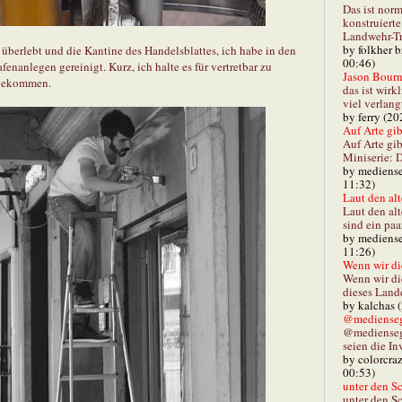
Das ist norm
konstruiert
Landwehr-Tra
by folkher 
 überlebt und die Kantine des Handelsblattes, ich habe in den
00:46)
enanlegen gereinigt. Kurz, ich halte es für vertretbar zu
Jason Bourn
e bekommen.
das ist wirk
viel verlang
by ferry (20
Auf Arte gibt
Auf Arte gib
Miniserie: D
by mediense
11:32)
Laut den alt
Laut den al
sind ein paa
by mediense
11:26)
Wenn wir di
Wenn wir d
dieses Lande
by kalchas 
@mediensegl
@medienseg
seien die In
by colorcra
00:53)
unter den Sc
unter den Sc