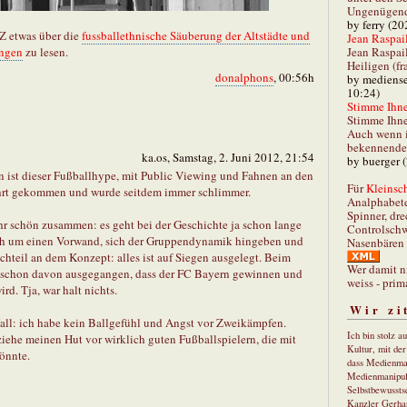
Ungenügend 
by ferry (20
AZ etwas über die
fussballethnische Säuberung der Altstädte und
Jean Raspail
Jean Raspai
ungen
zu lesen.
Heiligen (fr
donalphons
, 00:56h
by mediense
10:24)
Stimme Ihnen
Stimme Ihne
Auch wenn i
bekennender
ka.os, Samstag, 2. Juni 2012, 21:54
by buerger 
n ist dieser Fußballhype, mit Public Viewing und Fahnen an den
Für
Kleinsch
Fahrt gekommen und wurde seitdem immer schlimmer.
Analphabet
Spinner, dre
ehr schön zusammen: es geht bei der Geschichte ja schon lange
Controlschw
och um einen Vorwand, sich der Gruppendynamik hingeben und
Nasenbären 
hteil an dem Konzept: alles ist auf Siegen ausgelegt. Beim
Wer damit n
 schon davon ausgegangen, dass der FC Bayern gewinnen und
weiss - prim
rd. Tja, war halt nichts.
Wir zi
Fall: ich habe kein Ballgefühl und Angst vor Zweikämpfen.
Ich bin stolz a
iehe meinen Hut vor wirklich guten Fußballspielern, die mit
Kultur, mit de
önnte.
dass Medienma
Medienmanipul
Selbstbewusstse
Kanzler Gerha