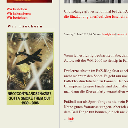
Wir bestellen
Und solange gibt es schon mal bei der F
Wir informieren
die Einzäunung unerfreulicher Erschein
Wir berichten
Wir räuchern
Samstag, 2. Juni 2012, 00:56, von
donalphons
| |
comment
Wenn ich es richtig beobachtet habe, dan
Autos, seit der WM 2006 so richtig in 
Der letzte Absatz im FAZ-Blog fasst es s
nicht mehr um den Sport. Es geht nur n
kollektiv durchdrehen zu können. Der Nac
Champions League Finale sind doch alle
man dann die Riesen-Party veranstalten wi
Fußball war als Sport übrigens nie mein 
Keine guten Vorraussetzungen. Aber ich z
dem Ball Dinge tun können, die ich nie k
...
link