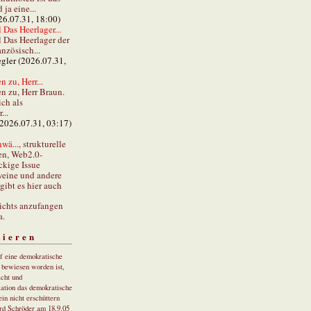
ja eine...
26.07.31, 18:00)
 Das Heerlager...
l Das Heerlager der
anzösisch...
gler (2026.07.31,
 zu, Herr...
n zu, Herr Braun.
ch als
...
(2026.07.31, 03:17)
wä...
, strukturelle
en, Web2.0-
ckige Issue
eine und andere
gibt es hier auch
ichts anzufangen
a.
tieren
uf eine demokratische
r bewiesen worden ist,
cht und
ation das demokratische
in nicht erschüttern
rd Schröder am 18.9.05