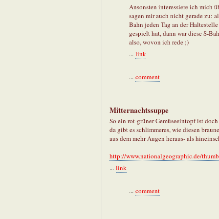
Ansonsten interessiere ich mich ü
sagen mir auch nicht gerade zu: a
Bahn jeden Tag an der Haltestelle
gespielt hat, dann war diese S-B
also, wovon ich rede ;)
...
link
...
comment
Mitternachtssuppe
So ein rot-grüner Gemüseeintopf ist doch 
da gibt es schlimmeres, wie diesen braun
aus dem mehr Augen heraus- als hineinsc
http://www.nationalgeographic.de/thumbn
...
link
...
comment