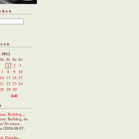
chen
aren
i 2012
Do
Fr
Sa
So
1
2
3
7
8
9
10
14
15
16
17
21
22
23
24
28
29
30
Juli
n
un: Bulldog,...
aun: Bulldog, da
s! So einen...
ze (2026.08.07,
al. Porsche...