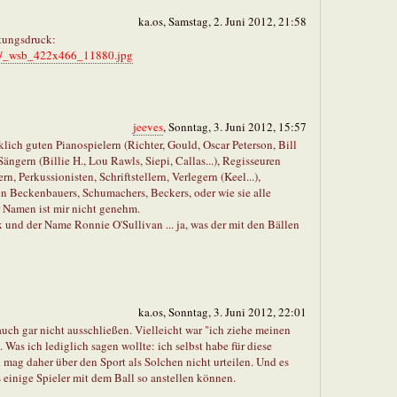
ka.os, Samstag, 2. Juni 2012, 21:58
stungsdruck:
ces/_wsb_422x466_11880.jpg
jeeves
, Sonntag, 3. Juni 2012, 15:57
lich guten Pianospielern (Richter, Gould, Oscar Peterson, Bill
 Sängern (Billie H., Lou Rawls, Siepi, Callas...), Regisseuren
ern, Perkussionisten, Schriftstellern, Verlegern (Keel...),
sen Beckenbauers, Schumachers, Beckers, oder wie sie alle
r Namen ist mir nicht genehm.
 und der Name Ronnie O'Sullivan ... ja, was der mit den Bällen
ka.os, Sonntag, 3. Juni 2012, 22:01
auch gar nicht ausschließen. Vielleicht war "ich ziehe meinen
 Was ich lediglich sagen wollte: ich selbst habe für diese
d mag daher über den Sport als Solchen nicht urteilen. Und es
einige Spieler mit dem Ball so anstellen können.