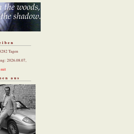
eiben
 8282 Tagen
ung: 2026.08.07,
n
mit
hen aus