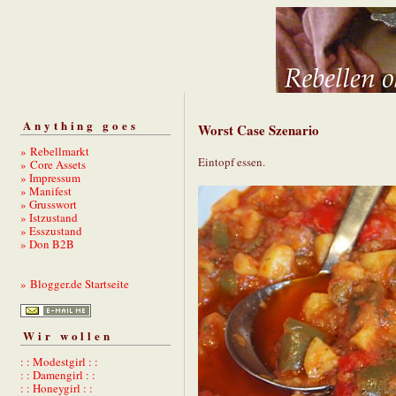
Anything goes
Worst Case Szenario
» Rebellmarkt
Eintopf essen.
» Core Assets
» Impressum
» Manifest
» Grusswort
» Istzustand
» Esszustand
» Don B2B
» Blogger.de Startseite
Wir wollen
: : Modestgirl : :
: : Damengirl : :
: : Honeygirl : :