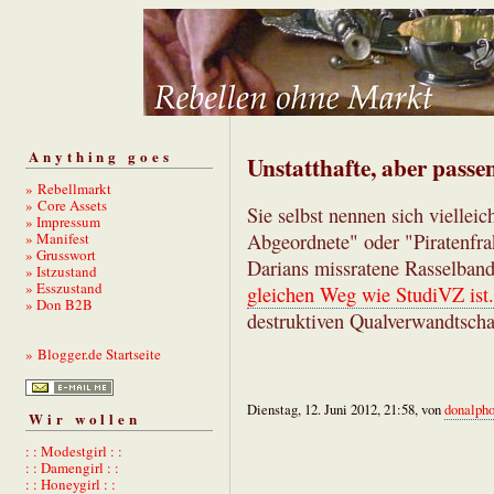
Anything goes
Unstatthafte, aber passe
» Rebellmarkt
» Core Assets
Sie selbst nennen sich vielleic
» Impressum
» Manifest
Abgeordnete" oder "Piratenfrak
» Grusswort
Darians missratene Rasselban
» Istzustand
» Esszustand
gleichen Weg wie StudiVZ ist.
» Don B2B
destruktiven Qualverwandtschaf
» Blogger.de Startseite
Dienstag, 12. Juni 2012, 21:58, von
donalph
Wir wollen
: : Modestgirl : :
: : Damengirl : :
: : Honeygirl : :