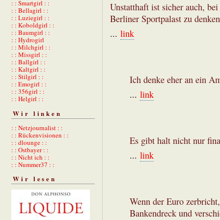
: : Smartgirl : :
Unstatthaft ist sicher auch, be
: : Bellagirl : :
Berliner Sportpalast zu denken
: : Luziegirl : :
: : Koboldgirl : :
...
link
: : Baumgirl : :
: : Hydrogirl
: : Milchgirl : :
: : Missgirl : :
: : Ballgirl : :
: : Kaltgirl : :
: : Stilgirl : :
Ich denke eher an ein Am
: : Emogirl : :
: : 356girl : :
...
link
: : Helgirl : :
Wir linken
: : Netzjournalist : :
: : Rückenvisionen : :
Es gibt halt nicht nur fi
: : dlounge : :
: : Ostbayer : :
...
link
: : Nicht ich : :
: : Nummer37 : :
Wir lesen
Wenn der Euro zerbricht,
Bankendreck und verschi