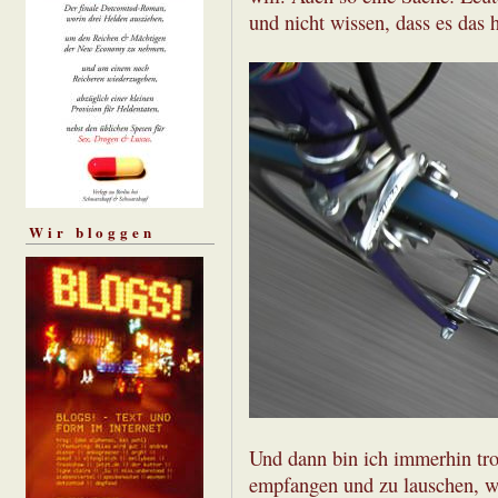
und nicht wissen, dass es das 
Wir bloggen
Und dann bin ich immerhin tr
empfangen und zu lauschen, was