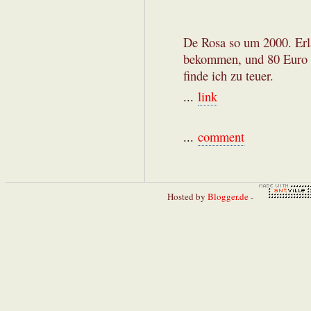
De Rosa so um 2000. Erlau
bekommen, und 80 Euro f
finde ich zu teuer.
...
link
...
comment
Hosted by
Blogger.de
-