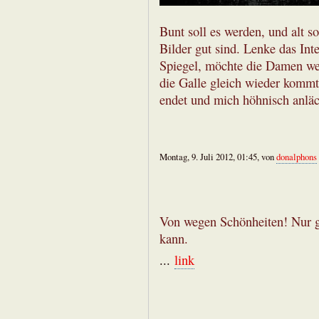
Bunt soll es werden, und alt s
Bilder gut sind. Lenke das Int
Spiegel, möchte die Damen we
die Galle gleich wieder komm
endet und mich höhnisch anläc
Montag, 9. Juli 2012, 01:45, von
donalphons
Von wegen Schönheiten! Nur g
kann.
...
link