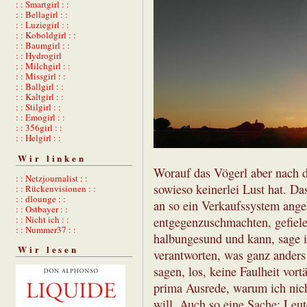
: : Smartgirl : :
: : Bellagirl : :
: : Luziegirl : :
: : Koboldgirl : :
: : Baumgirl : :
: : Hydrogirl
: : Milchgirl : :
: : Missgirl : :
: : Ballgirl : :
: : Kaltgirl : :
: : Stilgirl : :
: : Emogirl : :
: : 356girl : :
: : Helgirl : :
Wir linken
Worauf das Vögerl aber nach 
: : Netzjournalist : :
sowieso keinerlei Lust hat. Das
: : Rückenvisionen : :
: : dlounge : :
an so ein Verkaufssystem ang
: : Ostbayer : :
: : Nicht ich : :
entgegenzuschmachten, gefiele 
: : Nummer37 : :
halbungesund und kann, sage i
Wir lesen
verantworten, was ganz anders
sagen, los, keine Faulheit vor
prima Ausrede, warum ich nich
will. Auch so eine Sache: Leu