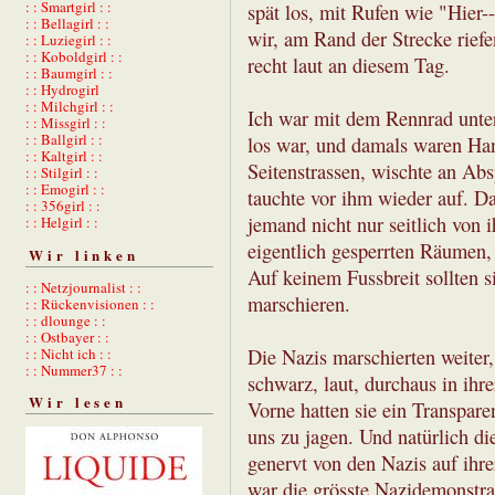
: : Smartgirl : :
spät los, mit Rufen wie "Hier-
: : Bellagirl : :
wir, am Rand der Strecke rief
: : Luziegirl : :
: : Koboldgirl : :
recht laut an diesem Tag.
: : Baumgirl : :
: : Hydrogirl
: : Milchgirl : :
Ich war mit dem Rennrad unter
: : Missgirl : :
: : Ballgirl : :
los war, und damals waren Hand
: : Kaltgirl : :
Seitenstrassen, wischte an Ab
: : Stilgirl : :
: : Emogirl : :
tauchte vor ihm wieder auf. D
: : 356girl : :
jemand nicht nur seitlich von 
: : Helgirl : :
eigentlich gesperrten Räumen,
Wir linken
Auf keinem Fussbreit sollten s
: : Netzjournalist : :
marschieren.
: : Rückenvisionen : :
: : dlounge : :
: : Ostbayer : :
: : Nicht ich : :
Die Nazis marschierten weiter
: : Nummer37 : :
schwarz, laut, durchaus in ihr
Wir lesen
Vorne hatten sie ein Transpare
uns zu jagen. Und natürlich di
genervt von den Nazis auf ihr
war die grösste Nazidemonstra