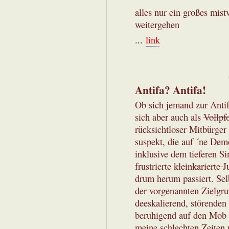
alles nur ein großes mist
weitergehen
...
link
Antifa? Antifa!
Ob sich jemand zur Antif
sich aber auch als
Vollpf
rücksichtloser Mitbürger 
suspekt, die auf ´ne De
inklusive dem tieferen Si
frustrierte
kleinkarierte
J
drum herum passiert. Selb
der vorgenannten Zielgr
deeskalierend, störenden
beruhigend auf den Mob 
meine schlechten Zeiten m