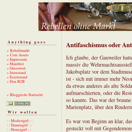
Anything goes
Antifaschismus oder Ant
» Rebellmarkt
» Core Assets
Ich glaube, der Gauweiler hatte 
» Impressum
» Manifest
massiv die Wehrmachtsausstel
» Grusswort
Jakobsplatz vor dem Stadtmus
» Istzustand
» Esszustand
ist - sich mit immer mehr Neon
» Don B2B
da etwas anderes als alte Sol
aufmarschierten, oder die Res
» Blogger.de Startseite
so kannte. Das war der braune
Marienplatz, über den Rinderm
Wir wollen
Es war von Beginn an klar, da
: : Modestgirl : :
: : Damengirl : :
gesteckt voll mit Gegendemons
: : Honeygirl : :