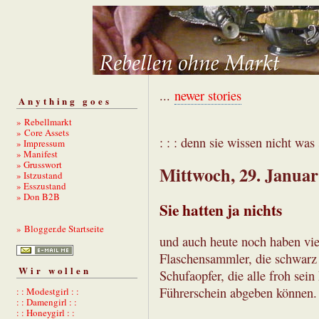
...
newer stories
Anything goes
» Rebellmarkt
» Core Assets
: : : denn sie wissen nicht was s
» Impressum
» Manifest
» Grusswort
Mittwoch, 29. Januar
» Istzustand
» Esszustand
» Don B2B
Sie hatten ja nichts
» Blogger.de Startseite
und auch heute noch haben vie
Flaschensammler, die schwarz 
Wir wollen
Schufaopfer, die alle froh sei
Führerschein abgeben können.
: : Modestgirl : :
: : Damengirl : :
: : Honeygirl : :