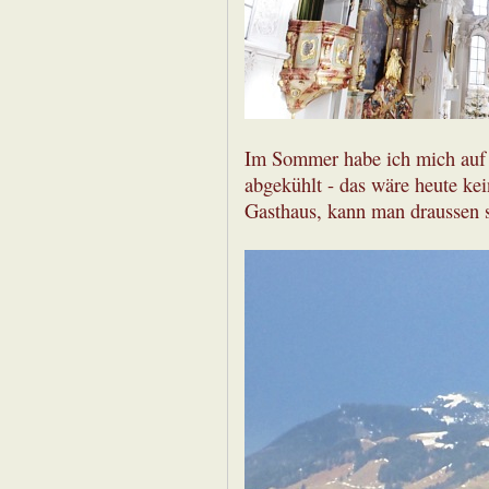
Im Sommer habe ich mich auf 
abgekühlt - das wäre heute kein
Gasthaus, kann man draussen s