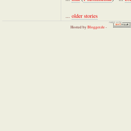
...
older stories
Hosted by
Blogger.de
-