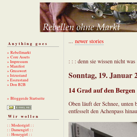
...
newer stories
Anything goes
» Rebellmarkt
» Core Assets
: : : denn sie wissen nicht was s
» Impressum
» Manifest
» Grusswort
Sonntag, 19. Januar 
» Istzustand
» Esszustand
» Don B2B
14 Grad auf den Bergen
» Blogger.de Startseite
Oben läuft der Schnee, unten b
entfesselt den Achenpass hinau
Wir wollen
: : Modestgirl : :
: : Damengirl : :
: : Honeygirl : :