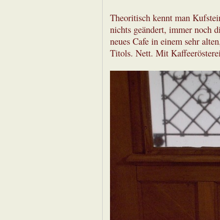
Theoritisch kennt man Kufstein,
nichts geändert, immer noch d
neues Cafe in einem sehr alten
Titols. Nett. Mit Kaffeerösterei