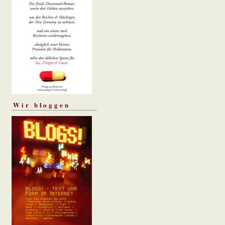
Wir bloggen