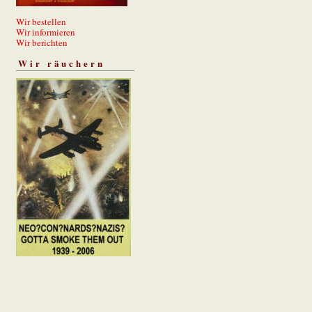
Wir bestellen
Wir informieren
Wir berichten
Wir räuchern