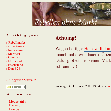
Anything goes
Achtung!
» Rebellmarkt
» Core Assets
Wegen heftiger
Heiseverlinku
» Impressum
» Manifest
manchmal etwas dauern. Üben S
» Grusswort
Dafür gibt es hier keinen Mar
» Istzustand
» Esszustand
schreien. :-)
» Don B2B
» Blogger.de Startseite
Sonntag, 14. Dezember 2003, 19:04, von
don
Wir wollen
: : Modestgirl : :
: : Damengirl : :
: : Honeygirl : :