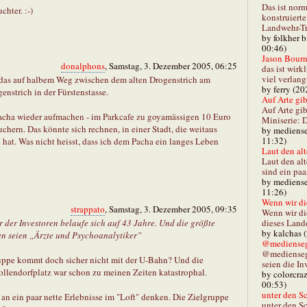
Das ist norm
hter. :-)
konstruiert
Landwehr-Tra
by folkher 
00:46)
Jason Bourn
donalphons
, Samstag, 3. Dezember 2005, 06:25
das ist wirk
viel verlang
t das auf halbem Weg zwischen dem alten Drogenstrich am
by ferry (20
strich in der Fürstenstasse.
Auf Arte gibt
Auf Arte gib
acha wieder aufmachen - im Parkcafe zu goyamässigen 10 Euro
Miniserie: D
chern. Das könnte sich rechnen, in einer Stadt, die weitaus
by mediense
11:32)
 hat. Was nicht heisst, dass ich dem Pacha ein langes Leben
Laut den alt
Laut den al
sind ein paa
by mediense
11:26)
Wenn wir di
strappato
, Samstag, 3. Dezember 2005, 09:35
Wenn wir d
dieses Lande
r der Investoren belaufe sich auf 43 Jahre. Und die größte
by kalchas 
n seien „Ärzte und Psychoanalytiker”
@mediensegl
@medienseg
uppe kommt doch sicher nicht mit der U-Bahn? Und die
seien die In
ollendorfplatz war schon zu meinen Zeiten katastrophal.
by colorcra
00:53)
unter den Sc
n ein paar nette Erlebnisse im "Loft" denken. Die Zielgruppe
unter den Sc