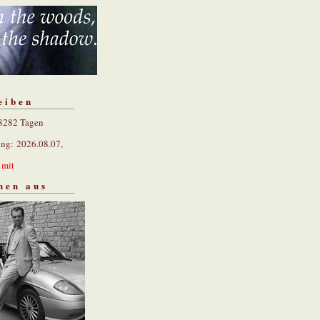
eiben
 8282 Tagen
ung: 2026.08.07,
n
mit
hen aus