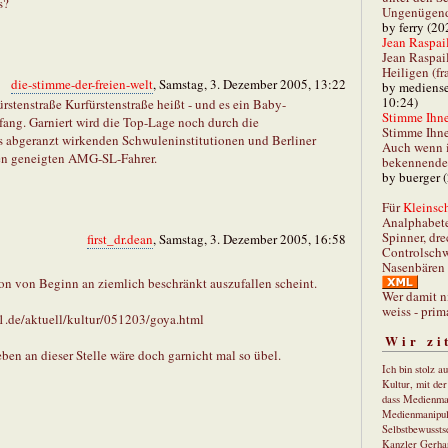
s?
Ungenügend 
by ferry (20
Jean Raspail
Jean Raspai
Heiligen (fr
die-stimme-der-freien-welt
, Samstag, 3. Dezember 2005, 13:22
by mediense
10:24)
rstenstraße Kurfürstenstraße heißt - und es ein Baby-
Stimme Ihnen
nfang. Garniert wird die Top-Lage noch durch die
Stimme Ihne
s abgeranzt wirkenden Schwuleninstitutionen und Berliner
Auch wenn i
en geneigten AMG-SL-Fahrer.
bekennender
by buerger 
Für
Kleinsch
Analphabet
Spinner, dre
first_dr.dean
, Samstag, 3. Dezember 2005, 16:58
Controlschw
Nasenbären 
on von Beginn an ziemlich beschränkt auszufallen scheint.
Wer damit n
weiss - prim
in1.de/aktuell/kultur/051203/goya.html
Wir zi
en an dieser Stelle wäre doch garnicht mal so übel.
Ich bin stolz a
Kultur, mit de
dass Medienma
Medienmanipul
Selbstbewusstse
Kanzler Gerha