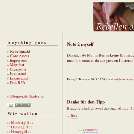
Anything goes
Note 2 myself
» Rebellmarkt
keine
Das nächste Mal in Berlin
Kronleuc
» Core Assets
» Impressum
macht, kommt es da zur grossen Lüstersc
» Manifest
» Grusswort
» Istzustand
» Esszustand
Freitag, 2. Dezember 2005, 15:56, von
donalphons
| |
comm
» Don B2B
» Blogger.de Startseite
Danke für den Tipp
Brauche nämlich zwei davon... Altbau, 4
Wir wollen
...
link
: : Modestgirl : :
: : Damengirl : :
...
comment
: : Honeygirl : :