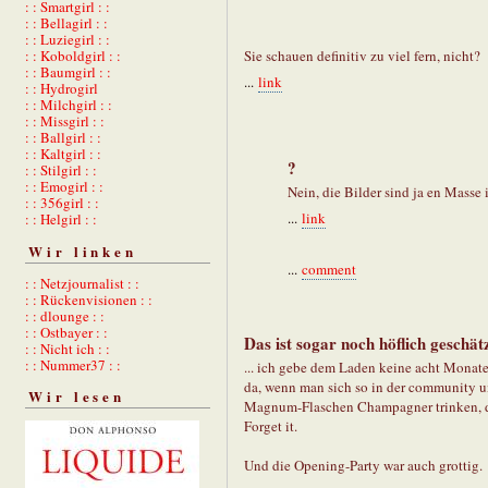
: : Smartgirl : :
: : Bellagirl : :
: : Luziegirl : :
: : Koboldgirl : :
Sie schauen definitiv zu viel fern, nicht?
: : Baumgirl : :
...
link
: : Hydrogirl
: : Milchgirl : :
: : Missgirl : :
: : Ballgirl : :
: : Kaltgirl : :
?
: : Stilgirl : :
: : Emogirl : :
Nein, die Bilder sind ja en Masse 
: : 356girl : :
...
link
: : Helgirl : :
Wir linken
...
comment
: : Netzjournalist : :
: : Rückenvisionen : :
: : dlounge : :
: : Ostbayer : :
Das ist sogar noch höflich geschätzt
: : Nicht ich : :
: : Nummer37 : :
... ich gebe dem Laden keine acht Monate
da, wenn man sich so in der community 
Wir lesen
Magnum-Flaschen Champagner trinken, dam
Forget it.
Und die Opening-Party war auch grottig.