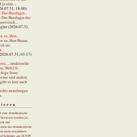
ja eine...
26.07.31, 18:00)
 Das Heerlager...
l Das Heerlager der
anzösisch...
gler (2026.07.31,
 zu, Herr...
n zu, Herr Braun.
ch als
...
(2026.07.31, 03:17)
wä...
, strukturelle
en, Web2.0-
ckige Issue
eine und andere
gibt es hier auch
ichts anzufangen
a.
tieren
uf eine demokratische
r bewiesen worden ist,
cht und
ation das demokratische
in nicht erschüttern
rd Schröder am 18.9.05