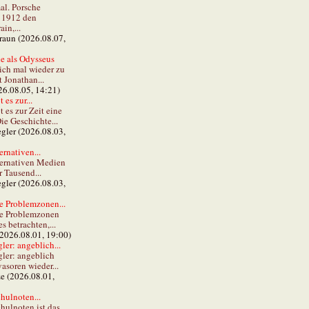
al. Porsche
e 1912 den
in,...
braun (2026.08.07,
e als Odysseus
lich mal wieder zu
t Jonathan...
26.08.05, 14:21)
 es zur...
t es zur Zeit eine
ie Geschichte...
gler (2026.08.03,
ernativen...
ternativen Medien
r Tausend...
gler (2026.08.03,
e Problemzonen...
ie Problemzonen
s betrachten,...
(2026.08.01, 19:00)
er: angeblich...
ler: angeblich
vasoren wieder...
ze (2026.08.01,
hulnoten...
hulnoten ist das