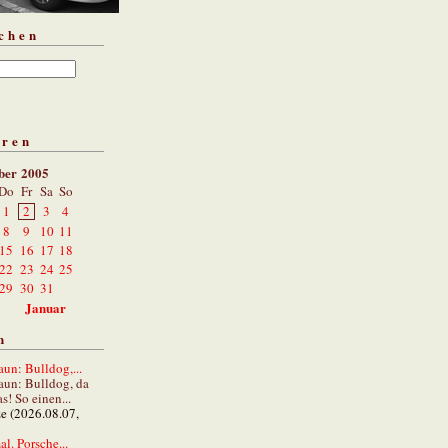
chen
aren
ber 2005
Do
Fr
Sa
So
1
2
3
4
8
9
10
11
15
16
17
18
22
23
24
25
29
30
31
Januar
n
un: Bulldog,...
aun: Bulldog, da
s! So einen...
ze (2026.08.07,
al. Porsche...