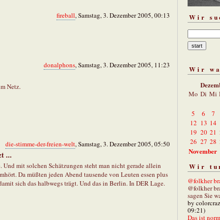
fireball
, Samstag, 3. Dezember 2005, 00:13
Wir su
donalphons
, Samstag, 3. Dezember 2005, 11:23
Wir w
Dezem
im Netz.
Mo
Di
Mi
5
6
7
12
13
14
19
20
21
26
27
28
die-stimme-der-freien-welt
, Samstag, 3. Dezember 2005, 05:50
November
 ...
. Und mit solchen Schätzungen steht man nicht gerade allein
Wir tu
umhört. Da müßten jeden Abend tausende von Leuten essen plus
@folkher bra
it sich das halbwegs trägt. Und das in Berlin. In DER Lage.
@folkher br
sagen Sie wa
by colorcra
09:21)
Das ist norm