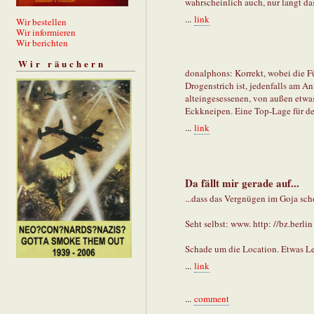
wahrscheinlich auch, nur langt da
...
link
Wir bestellen
Wir informieren
Wir berichten
Wir räuchern
donalphons: Korrekt, wobei die Fü
Drogenstrich ist, jedenfalls am A
alteingesessenen, von außen etwa
Eckkneipen. Eine Top-Lage für d
...
link
Da fällt mir gerade auf...
...dass das Vergnügen im Goja sch
Seht selbst: www. http: //bz.berl
Schade um die Location. Etwas Leb
...
link
...
comment