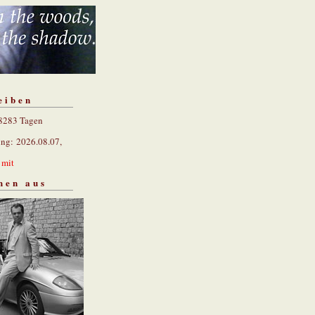
eiben
 8283 Tagen
ung: 2026.08.07,
n
mit
hen aus