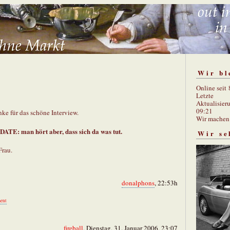
Wir bl
Online seit
Letzte
Aktualisier
09:21
nke für das schöne Interview.
Wir mache
DATE: man hört aber, dass sich da was tut.
Wir se
Frau.
donalphons
, 22:53h
ent
fireball
, Dienstag, 31. Januar 2006, 23:07