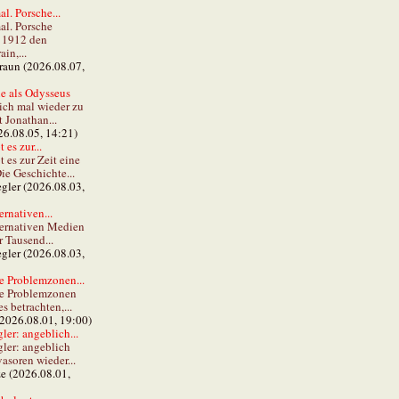
al. Porsche...
al. Porsche
e 1912 den
in,...
braun (2026.08.07,
e als Odysseus
lich mal wieder zu
t Jonathan...
26.08.05, 14:21)
 es zur...
t es zur Zeit eine
ie Geschichte...
gler (2026.08.03,
ernativen...
ternativen Medien
r Tausend...
gler (2026.08.03,
e Problemzonen...
ie Problemzonen
s betrachten,...
(2026.08.01, 19:00)
er: angeblich...
ler: angeblich
vasoren wieder...
ze (2026.08.01,