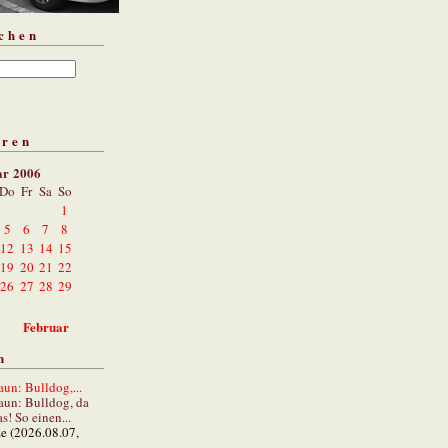
chen
aren
ar 2006
Do
Fr
Sa
So
1
5
6
7
8
12
13
14
15
19
20
21
22
26
27
28
29
Februar
n
un: Bulldog,...
aun: Bulldog, da
s! So einen...
ze (2026.08.07,