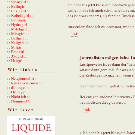
: : Smartgirl : :
Ich habe bis jetzt bloss ein Interview gele
: : Bellagirl : :
wollen, habe ich auch schon erlebt, vermut
: : Luziegirl : :
: : Koboldgirl : :
das ist etwas anderes, als für eine Druck
: : Baumgirl : :
: : Hydrogirl
Ausserdem finde ich es interssant, wenn ei
: : Milchgirl : :
: : Missgirl : :
...
link
: : Ballgirl : :
: : Kaltgirl : :
: : Stilgirl : :
: : Emogirl : :
: : 356girl : :
Journalisten mögen keine In
: : Helgirl : :
Lustigerweise ist es dann der "netz
Wir linken
wüsste dann gern mal, für was ic
die Zeitungen so machen, wenn si
: : Netzjournalist : :
: : Rückenvisionen : :
mannmannmann... geballte Fachk
: : dlounge : :
: : Ostbayer : :
: : Nicht ich : :
Bei einigen anderen Interviews - 
: : Nummer37 : :
neumodische Zeug da nervt.
...
link
Wir lesen
> Ich habe bis jetzt bloss ein Inte