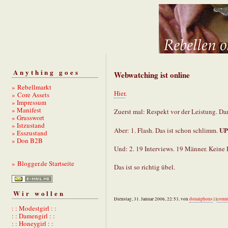
Anything goes
Webwatching ist online
» Rebellmarkt
Hier
.
» Core Assets
» Impressum
» Manifest
Zuerst mal: Respekt vor der Leistung. Da
» Grusswort
» Istzustand
UP
Aber: 1. Flash. Das ist schon schlimm.
» Esszustand
» Don B2B
Und: 2. 19 Interviews. 19 Männer. Keine 
» Blogger.de Startseite
Das ist so richtig übel.
Wir wollen
Dienstag, 31. Januar 2006, 22:53, von
donalphons
| |
comm
: : Modestgirl : :
: : Damengirl : :
: : Honeygirl : :