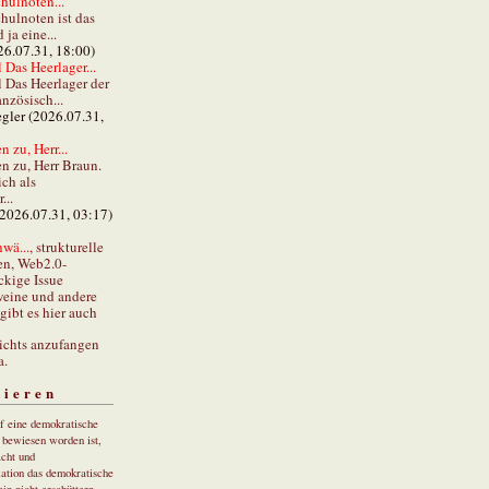
hulnoten...
hulnoten ist das
ja eine...
26.07.31, 18:00)
 Das Heerlager...
l Das Heerlager der
anzösisch...
gler (2026.07.31,
 zu, Herr...
n zu, Herr Braun.
ch als
...
(2026.07.31, 03:17)
wä...
, strukturelle
en, Web2.0-
ckige Issue
eine und andere
gibt es hier auch
ichts anzufangen
a.
tieren
uf eine demokratische
r bewiesen worden ist,
cht und
ation das demokratische