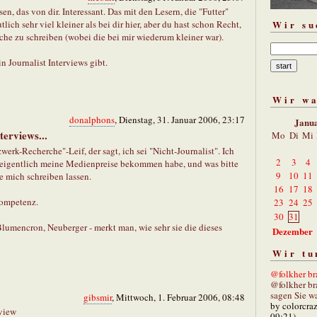
sen, das von dir. Interessant. Das mit den Lesern, die "Futter"
Wir su
lich sehr viel kleiner als bei dir hier, aber du hast schon Recht,
sache zu schreiben (wobei die bei mir wiederum kleiner war).
n Journalist Interviews gibt.
Wir w
donalphons
, Dienstag, 31. Januar 2006, 23:17
Janu
terviews...
Mo
Di
Mi
werk-Recherche"-Leif, der sagt, ich sei "Nicht-Journalist". Ich
2
3
4
h eigentlich meine Medienpreise bekommen habe, und was bitte
9
10
11
e mich schreiben lassen.
16
17
18
ompetenz.
23
24
25
30
31
Blumencron, Neuberger - merkt man, wie sehr sie die dieses
Dezember
Wir tu
@folkher bra
@folkher br
sagen Sie wa
gibsmir
, Mittwoch, 1. Februar 2006, 08:48
by colorcra
rview
09:21)