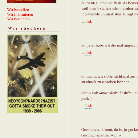
So richtig uebel ist flash, da be
weil man bzw. ich schon vorher we
Wir bestellen
Interviewte Journalisten, klingt
Wir informieren
Wir berichten
...
link
Wir räuchern
So, jetzt habe ich die mal angeschr
...
link
oh mann, ich st0ße nicht mal zur m
ausdruck zuschicken können.
(mein koks-mac bleibt flashfrei.
pack.)
...
link
Oooopssss, stimmt, da ist ja gar ke
Gesprächspartner war :-/