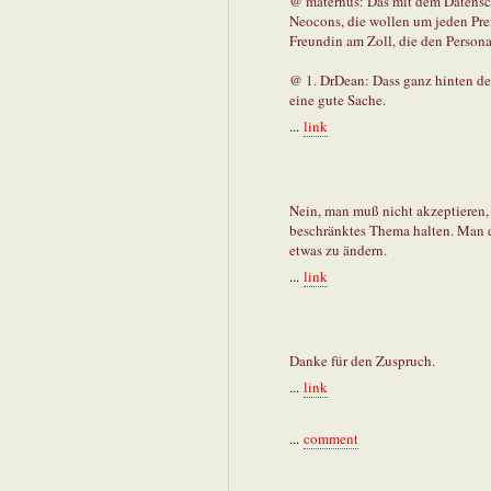
@ maternus: Das mit dem Datenschu
Neocons, die wollen um jeden Prei
Freundin am Zoll, die den Persona
@ 1. DrDean: Dass ganz hinten de
eine gute Sache.
...
link
Nein, man muß nicht akzeptieren,
beschränktes Thema halten. Man d
etwas zu ändern.
...
link
Danke für den Zuspruch.
...
link
...
comment