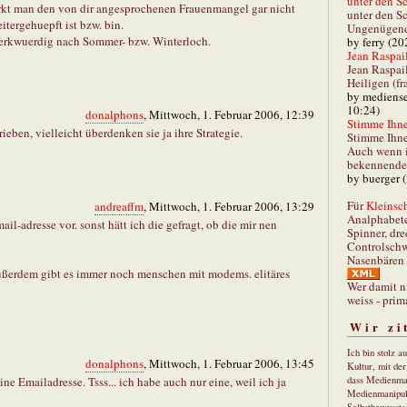
unter den Sc
merkt man den von dir angesprochenen Frauenmangel gar nicht
unter den Sc
itergehuepft ist bzw. bin.
Ungenügend 
 merkwuerdig nach Sommer- bzw. Winterloch.
by ferry (20
Jean Raspail
Jean Raspai
Heiligen (fr
by mediense
10:24)
donalphons
, Mittwoch, 1. Februar 2006, 12:39
Stimme Ihnen
ieben, vielleicht überdenken sie ja ihre Strategie.
Stimme Ihne
Auch wenn i
bekennender
by buerger 
Für
Kleinsch
andreaffm
, Mittwoch, 1. Februar 2006, 13:29
Analphabet
ail-adresse vor. sonst hätt ich die gefragt, ob die mir nen
Spinner, dre
Controlschw
Nasenbären 
 außerdem gibt es immer noch menschen mit modems. elitäres
Wer damit n
weiss - prim
Wir zi
Ich bin stolz a
donalphons
, Mittwoch, 1. Februar 2006, 13:45
Kultur, mit de
ine Emailadresse. Tsss... ich habe auch nur eine, weil ich ja
dass Medienma
Medienmanipul