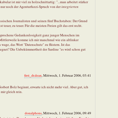
kabular ist mir viel zu holzschnittartig: "...man arbeitet stärker
lt nur noch der Agenturfuzzi-Spruch von der
integrierten
ssischen Journalisten und seinen fünf Buchstaben: Der Grund
t teuer, zu teuer. Für die meisten Freien gilt das erst recht.
esprochene Gedankenlosigkeit ganz junger Menschen im
ittlerweile komme ich mir manchmal wie ein altlinker
 wage, das Wort "Datenschutz" zu flüstern. Ist das
egnet? Die Unbekümmertheit der Sardine "es wird schon gut
first_dr.dean
, Mittwoch, 1. Februar 2006, 03:41
rbert Bolz beginnt, erwarte ich nicht mehr viel. Aber gut, ich
 mir gleich rein.
donalphons
, Mittwoch, 1. Februar 2006, 09:49