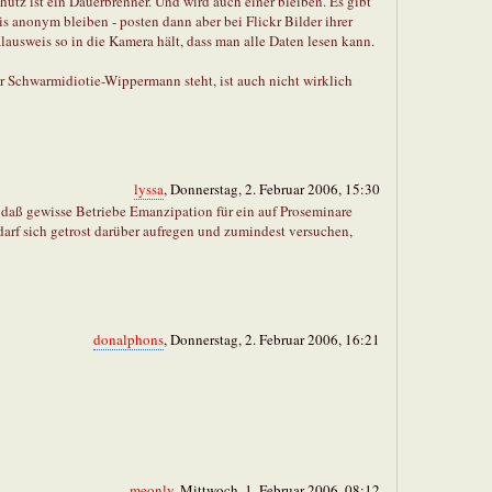
tz ist ein Dauerbrenner. Und wird auch einer bleiben. Es gibt
s anonym bleiben - posten dann aber bei Flickr Bilder ihrer
lausweis so in die Kamera hält, dass man alle Daten lesen kann.
r Schwarmidiotie-Wippermann steht, ist auch nicht wirklich
lyssa
, Donnerstag, 2. Februar 2006, 15:30
 daß gewisse Betriebe Emanzipation für ein auf Proseminare
arf sich getrost darüber aufregen und zumindest versuchen,
donalphons
, Donnerstag, 2. Februar 2006, 16:21
meonly
, Mittwoch, 1. Februar 2006, 08:12