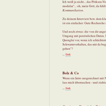
Ich weiß ja nicht... das Pörksen-Vo
modular"... oh, mein Gott, da feh
Kommunikation
.
Zu deinem Interview bzw. dem kla
ist ein einfacher: Gute Recherche is
Und noch etwas: die von dir ang
Umgang mit persönlichen Daten. M
Quengler vor, wenn ich schüchtern
Schwarmverhalten, das mir da beg
gehen"?
...
link
Bolz & Co
Wenn ein Intro ausgerechnet mit No
lass mich überraschen - und ziehts
...
link