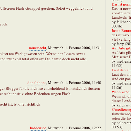
Das ist norm
Fullscreen Flash-Gezappel gesehen. Sofort weggeklickt und
Das ist norm
konstruiert
Landwehr-Tra
by folkher 
 euch.
00:46)
Jason Bourn
das ist wirk
viel verlang
by ferry (20
rainersacht
, Mittwoch, 1. Februar 2006, 11:31
Auf Arte gibt
Auf Arte gib
okser am Werk gewesen sein. Wer seinen Lesern sowas
Miniserie: D
 und zwar voll total offensiv! Die hamse doch nicht alle.
by mediense
11:32)
Laut den alt
Laut den al
sind ein paa
donalphons
, Mittwoch, 1. Februar 2006, 11:40
by mediense
11:26)
ger Blogger für die nicht so entscheidend ist, tatsächlch äussern
Wenn wir di
er recht positiv, ohne Bedenken wegen Flash.
Wenn wir d
dieses Lande
ht ist, ist offensichtlich.
by kalchas 
@mediensegl
@medienseg
seien die In
by colorcra
00:53)
hiddensee
, Mittwoch, 1. Februar 2006, 12:22