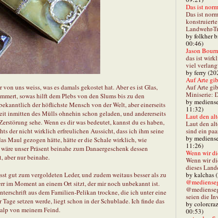
Das ist norm
Das ist norm
konstruiert
Landwehr-Tra
by folkher 
00:46)
Jason Bourn
das ist wirk
viel verlang
by ferry (20
Auf Arte gibt
Auf Arte gib
von uns weiss, was es damals gekostet hat. Aber es ist Glas,
Miniserie: D
rümmert, sowas hilft dem Plebs von den Slums bis zu den
by mediense
bekanntlich der höflichste Mensch von der Welt, aber einerseits
11:32)
it inmitten des Mülls ohnehin schon geladen, und andererseits
Laut den alt
Zerstörung sehe. Wenn es dir was bedeutet, kannst du es haben,
Laut den al
sind ein paa
hts der nicht wirklich erfreulichen Aussicht, dass ich ihm seine
by mediense
as Maul gezogen hätte, hätte er die Schale wirklich, wie
11:26)
o wäre unser Präsent beinahe zum Danaergeschenk dessen
Wenn wir di
t, aber nur beinahe.
Wenn wir d
dieses Lande
by kalchas 
passt gut zum vergoldeten Leder, und zudem weitaus besser als zu
@mediensegl
rr im Moment an einem Ort sitzt, der mir noch unbekannt ist.
@medienseg
terschrift aus dem Familien-Pelikan trockne, die ich unter eine
seien die In
Tage setzen werde, liegt schon in der Schublade. Ich finde das
by colorcra
Skalp von meinem Feind.
00:53)