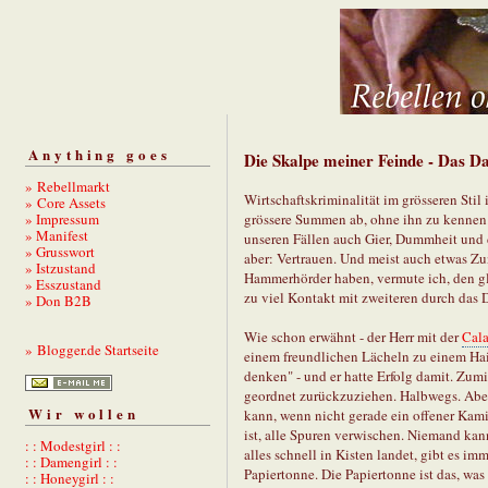
Anything goes
Die Skalpe meiner Feinde - Das D
» Rebellmarkt
Wirtschaftskriminalität im grösseren St
» Core Assets
» Impressum
grössere Summen ab, ohne ihn zu kennen.
» Manifest
unseren Fällen auch Gier, Dummheit und d
» Grusswort
aber: Vertrauen. Und meist auch etwas Z
» Istzustand
Hammerhörder haben, vermute ich, den gl
» Esszustand
zu viel Kontakt mit zweiteren durch das
» Don B2B
Wie schon erwähnt - der Herr mit der
Cala
» Blogger.de Startseite
einem freundlichen Lächeln zu einem Haif
denken" - und er hatte Erfolg damit. Zumi
geordnet zurückzuziehen. Halbwegs. Aber
Wir wollen
kann, wenn nicht gerade ein offener Ka
ist, alle Spuren verwischen. Niemand ka
: : Modestgirl : :
alles schnell in Kisten landet, gibt es i
: : Damengirl : :
Papiertonne. Die Papiertonne ist das, was
: : Honeygirl : :