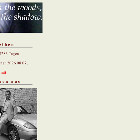
eiben
 8283 Tagen
ung: 2026.08.07,
n
mit
hen aus