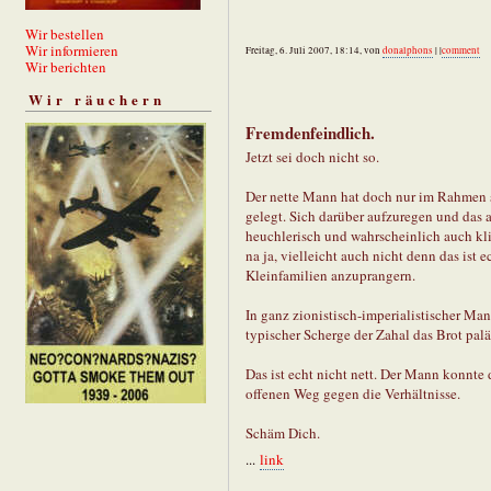
Wir bestellen
Wir informieren
Freitag, 6. Juli 2007, 18:14, von
donalphons
| |
comment
Wir berichten
Wir räuchern
Fremdenfeindlich.
Jetzt sei doch nicht so.
Der nette Mann hat doch nur im Rahmen se
gelegt. Sich darüber aufzuregen und das 
heuchlerisch und wahrscheinlich auch kl
na ja, vielleicht auch nicht denn das ist
Kleinfamilien anzuprangern.
In ganz zionistisch-imperialistischer Man
typischer Scherge der Zahal das Brot pal
Das ist echt nicht nett. Der Mann konnte 
offenen Weg gegen die Verhältnisse.
Schäm Dich.
...
link