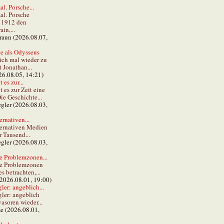
al. Porsche...
al. Porsche
e 1912 den
in,...
braun (2026.08.07,
e als Odysseus
lich mal wieder zu
t Jonathan...
26.08.05, 14:21)
 es zur...
t es zur Zeit eine
ie Geschichte...
gler (2026.08.03,
ernativen...
ternativen Medien
r Tausend...
gler (2026.08.03,
e Problemzonen...
ie Problemzonen
s betrachten,...
(2026.08.01, 19:00)
er: angeblich...
ler: angeblich
vasoren wieder...
ze (2026.08.01,