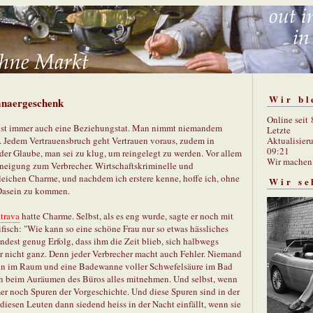
Wir bl
anaergeschenk
Online seit
il ist immer auch eine Beziehungstat. Man nimmt niemandem
Letzte
Aktualisier
 Jedem Vertrauensbruch geht Vertrauen voraus, zudem in
09:21
er Glaube, man sei zu klug, um reingelegt zu werden. Vor allem
Wir mache
uneigung zum Verbrecher. Wirtschaftskriminelle und
eichen Charme, und nachdem ich erstere kenne, hoffe ich, ohne
Wir se
 Dasein zu kommen.
trava
hatte Charme. Selbst, als es eng wurde, sagte er noch mit
isch: "Wie kann so eine schöne Frau nur so etwas hässliches
ndest genug Erfolg, dass ihm die Zeit blieb, sich halbwegs
 nicht ganz. Denn jeder Verbrecher macht auch Fehler. Niemand
min im Raum und eine Badewanne voller Schwefelsäure im Bad
nn beim Auräumen des Büros alles mitnehmen. Und selbst, wenn
mmer noch Spuren der Vorgeschichte. Und diese Spuren sind in der
 diesen Leuten dann siedend heiss in der Nacht einfällt, wenn sie