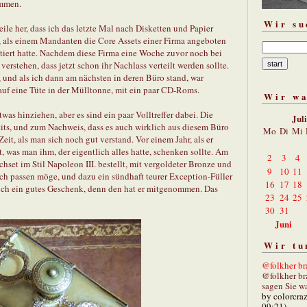
ommen.
Wir su
eile her, dass ich das letzte Mal nach Disketten und Papier
, als einem Mandanten die Core Assets einer Firma angeboten
tiert hatte. Nachdem diese Firma eine Woche zuvor noch bei
erstehen, dass jetzt schon ihr Nachlass verteilt werden sollte.
 und als ich dann am nächsten in deren Büro stand, war
 auf eine Tüte in der Mülltonne, mit ein paar CD-Roms.
Wir w
as hinziehen, aber es sind ein paar Volltreffer dabei. Die
Jul
stits, und zum Nachweis, dass es auch wirklich aus diesem Büro
Mo
Di
Mi
eit, als man sich noch gut verstand. Vor einem Jahr, als er
, was man ihm, der eigentlich alles hatte, schenken sollte. Am
2
3
4
chset im Stil Napoleon III. bestellt, mit vergoldeter Bronze und
9
10
11
sch passen möge, und dazu ein sündhaft teurer Exception-Füller
16
17
18
lich ein gutes Geschenk, denn den hat er mitgenommen. Das
23
24
25
30
31
Juni
Wir tu
@folkher bra
@folkher br
sagen Sie wa
by colorcra
09:21)