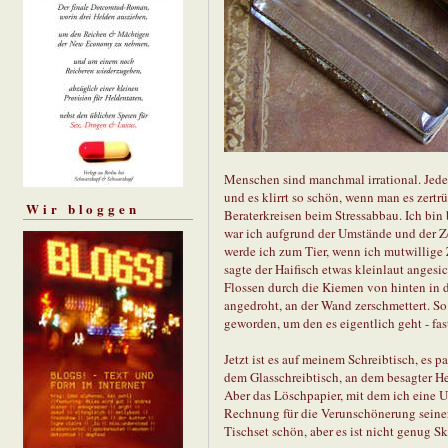
Menschen sind manchmal irrational. Jeder 
und es klirrt so schön, wenn man es zert
Wir bloggen
Beraterkreisen beim Stressabbau. Ich bin 
war ich aufgrund der Umstände und der Ze
werde ich zum Tier, wenn ich mutwillige 
sagte der Haifisch etwas kleinlaut angesic
Flossen durch die Kiemen von hinten in d
angedroht, an der Wand zerschmettert. S
geworden, um den es eigentlich geht - fas
Jetzt ist es auf meinem Schreibtisch, es 
dem Glasschreibtisch, an dem besagter He
Aber das Löschpapier, mit dem ich eine Un
Rechnung für die Verunschönerung seiner 
Tischset schön, aber es ist nicht genug 