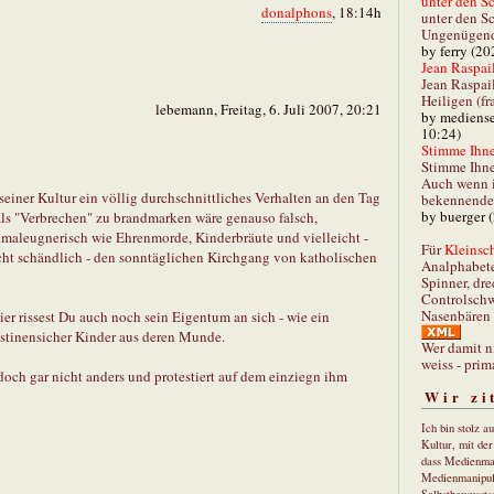
unter den Sc
donalphons
, 18:14h
unter den Sc
Ungenügend 
by ferry (20
Jean Raspail
Jean Raspai
Heiligen (fr
lebemann, Freitag, 6. Juli 2007, 20:21
by mediense
10:24)
Stimme Ihnen
Stimme Ihne
Auch wenn i
iner Kultur ein völlig durchschnittliches Verhalten an den Tag
bekennender
by buerger 
als "Verbrechen" zu brandmarken wäre genauso falsch,
imaleugnerisch wie Ehrenmorde, Kinderbräute und vielleicht -
Für
Kleinsch
 echt schändlich - den sonntäglichen Kirchgang von katholischen
Analphabet
Spinner, dre
Controlschw
Nasenbären 
ier rissest Du auch noch sein Eigentum an sich - wie ein
ästinensicher Kinder aus deren Munde.
Wer damit n
weiss - prim
doch gar nicht anders und protestiert auf dem einziegn ihm
Wir zi
Ich bin stolz a
Kultur, mit de
dass Medienma
Medienmanipul