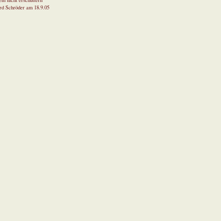
in nicht erschüttern
rd Schröder am 18.9.05