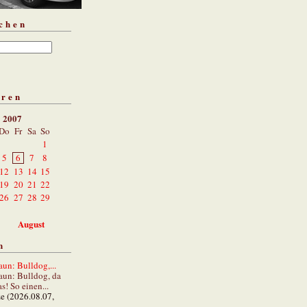
chen
aren
i 2007
Do
Fr
Sa
So
1
5
6
7
8
12
13
14
15
19
20
21
22
26
27
28
29
August
n
un: Bulldog,...
aun: Bulldog, da
s! So einen...
ze (2026.08.07,