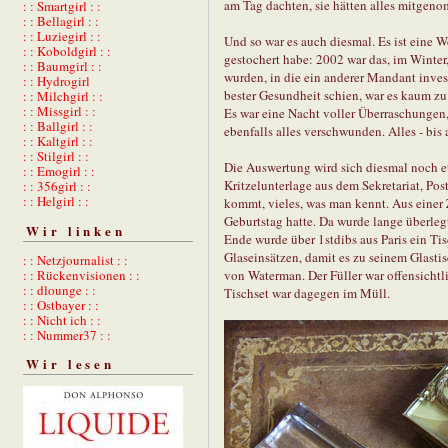
am Tag dachten, sie hätten alles mitgen
: : Smartgirl : :
: : Bellagirl : :
: : Luziegirl : :
Und so war es auch diesmal. Es ist eine W
: : Koboldgirl : :
gestochert habe: 2002 war das, im Winter
: : Baumgirl : :
wurden, in die ein anderer Mandant inves
: : Hydrogirl
bester Gesundheit schien, war es kaum zu v
: : Milchgirl : :
: : Missgirl : :
Es war eine Nacht voller Überraschungen,
: : Ballgirl : :
ebenfalls alles verschwunden. Alles - bis
: : Kaltgirl : :
: : Stilgirl : :
Die Auswertung wird sich diesmal noch etw
: : Emogirl : :
Kritzelunterlage aus dem Sekretariat, Po
: : 356girl : :
: : Helgirl : :
kommt, vieles, was man kennt. Aus einer Z
Geburtstag hatte. Da wurde lange überlegt
Wir linken
Ende wurde über 1stdibs aus Paris ein Tis
Glaseinsätzen, damit es zu seinem Glasti
: : Netzjournalist : :
: : Rückenvisionen : :
von Waterman. Der Füller war offensicht
: : dlounge : :
Tischset war dagegen im Müll.
: : Ostbayer : :
: : Nicht ich : :
: : Nummer37 : :
Wir lesen