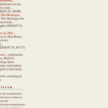
hulnoten...
hulnoten ist das
ja eine...
26.07.31, 18:00)
 Das Heerlager...
l Das Heerlager der
anzösisch...
gler (2026.07.31,
 zu, Herr...
n zu, Herr Braun.
ch als
...
(2026.07.31, 03:17)
wä...
, strukturelle
en, Web2.0-
ckige Issue
eine und andere
gibt es hier auch
ichts anzufangen
a.
tieren
uf eine demokratische
r bewiesen worden ist,
cht und
ation das demokratische