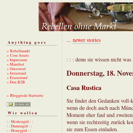
...
newer stories
Anything goes
» Rebellmarkt
» Core Assets
: : : denn sie wissen nicht was s
» Impressum
» Manifest
» Grusswort
Donnerstag, 18. Nov
» Istzustand
» Esszustand
» Don B2B
Casa Rustica
» Blogger.de Startseite
Sie findet den Gedanken voll-
wenn du doch auch nach Münch
Wir wollen
Moment eher faul und zweitens
wenn sie rechtzeitig zurück ko
: : Modestgirl : :
: : Damengirl : :
sie zum Essen einladen.
: : Honeygirl : :