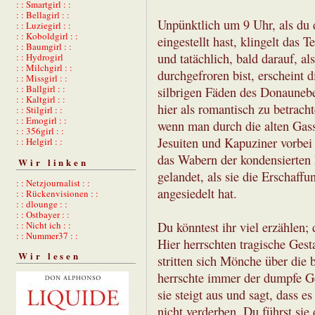
: : Smartgirl : :
: : Bellagirl : :
Unpünktlich um 9 Uhr, als du
: : Luziegirl : :
: : Koboldgirl : :
eingestellt hast, klingelt das
: : Baumgirl : :
und tatächlich, bald darauf, al
: : Hydrogirl
: : Milchgirl : :
durchgefroren bist, erscheint 
: : Missgirl : :
: : Ballgirl : :
silbrigen Fäden des Donaunebe
: : Kaltgirl : :
hier als romantisch zu betrach
: : Stilgirl : :
: : Emogirl : :
wenn man durch die alten Gass
: : 356girl : :
Jesuiten und Kapuziner vorbei
: : Helgirl : :
das Wabern der kondensierten F
Wir linken
gelandet, als sie die Erschaff
: : Netzjournalist : :
angesiedelt hat.
: : Rückenvisionen : :
: : dlounge : :
: : Ostbayer : :
Du könntest ihr viel erzählen; 
: : Nicht ich : :
: : Nummer37 : :
Hier herrschten tragische Gest
Wir lesen
stritten sich Mönche über die 
herrschte immer der dumpfe Gei
sie steigt aus und sagt, dass es
nicht verderben. Du führst sie