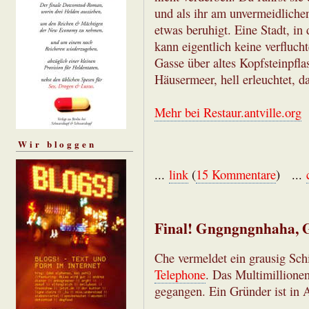
und als ihr am unvermeidlichen
etwas beruhigt. Eine Stadt, in
kann eigentlich keine verfluch
Gasse über altes Kopfsteinpflas
Häusermeer, hell erleuchtet, d
Mehr bei Restaur.antville.org
Wir bloggen
...
link
(
15 Kommentare
) ...
Final! Gngngngnhaha,
Che vermeldet ein grausig Sc
Telephone
. Das Multimillione
gegangen. Ein Gründer ist in 