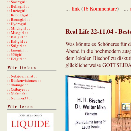
: : Smartgirl : :
: : Bellagirl : :
...
link
(
16 Kommentare
) ...
: : Luziegirl : :
: : Koboldgirl : :
: : Baumgirl : :
: : Hydrogirl
: : Milchgirl : :
Real Life 22-11.04 - Bes
: : Missgirl : :
: : Ballgirl : :
: : Kaltgirl : :
Was könnte es Schöneres für di
: : Stilgirl : :
Abend in die hochmodern ausge
: : Emogirl : :
: : 356girl : :
dem lokalen Bischof zu diskut
: : Helgirl : :
glücklicherweise GOTTSEIDAN
Wir linken
: : Netzjournalist : :
: : Rückenvisionen : :
: : dlounge : :
: : Ostbayer : :
: : Nicht ich : :
: : Nummer37 : :
Wir lesen