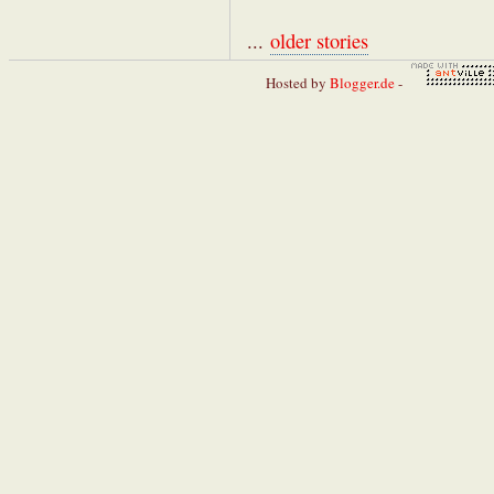
...
older stories
Hosted by
Blogger.de
-