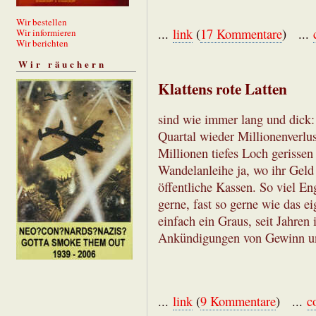
Wir bestellen
...
link
(
17 Kommentare
) ...
Wir informieren
Wir berichten
Wir räuchern
Klattens rote Latten
sind wie immer lang und dick:
Quartal wieder Millionenverlus
Millionen tiefes Loch gerissen
Wandelanleihe ja, wo ihr Geld
öffentliche Kassen. So viel E
gerne, fast so gerne wie das e
einfach ein Graus, seit Jahren
Ankündigungen von Gewinn un
...
link
(
9 Kommentare
) ...
c