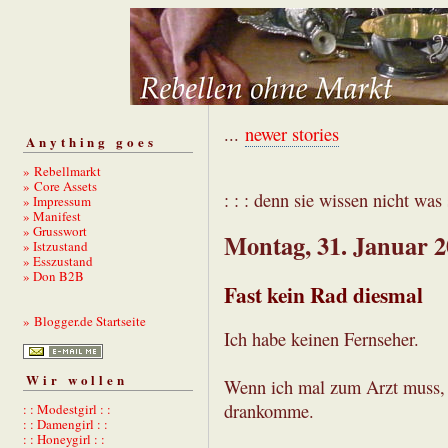
...
newer stories
Anything goes
» Rebellmarkt
» Core Assets
: : : denn sie wissen nicht was s
» Impressum
» Manifest
» Grusswort
Montag, 31. Januar 
» Istzustand
» Esszustand
» Don B2B
Fast kein Rad diesmal
» Blogger.de Startseite
Ich habe keinen Fernseher.
Wir wollen
Wenn ich mal zum Arzt muss, g
drankomme.
: : Modestgirl : :
: : Damengirl : :
: : Honeygirl : :