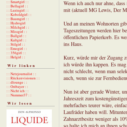
: : Smartgirl : :
Wenn ich auch nur ahne, dass
: : Bellagirl : :
mit (aktuell MG Lewis, Der M
: : Luziegirl : :
: : Koboldgirl : :
: : Baumgirl : :
Und an meinen Wohnorten gibt 
: : Hydrogirl
: : Milchgirl : :
Tageszeitungen werden hier bes
: : Missgirl : :
: : Ballgirl : :
öffentlichen Papierkorb. Es w
: : Kaltgirl : :
ins Haus.
: : Stilgirl : :
: : Emogirl : :
: : 356girl : :
Kurz, würde mir der Zugang zu
: : Helgirl : :
ich würde ihn kappen. Es mag 
Wir linken
nicht schlecht, wenn man selek
: : Netzjournalist : :
auch, wenn sie zur Fernbedien
: : Rückenvisionen : :
: : dlounge : :
: : Ostbayer : :
Nun ist aber gerade Winter, un
: : Nicht ich : :
: : Nummer37 : :
Jahreszeit zum kostengünstig
Wir lesen
mehrfaches teurer wäre, einfa
Laufräder haben will. Mitunter
Zahnarztbesitz weniger als 10
so halte ich mich an ihnen sch