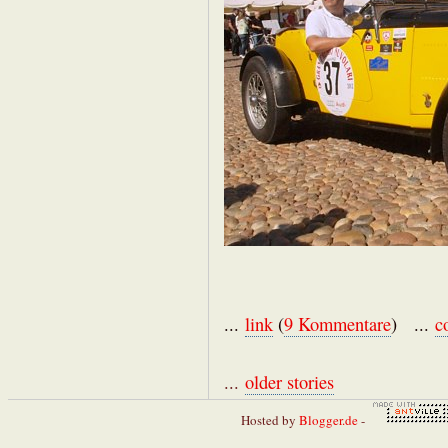
...
link
(
9 Kommentare
) ...
c
...
older stories
Hosted by
Blogger.de
-