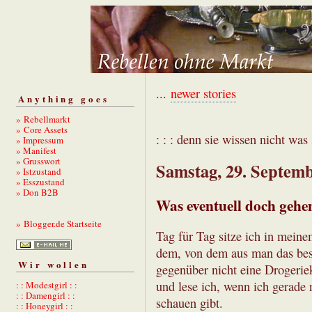
...
newer stories
Anything goes
» Rebellmarkt
» Core Assets
: : : denn sie wissen nicht was s
» Impressum
» Manifest
» Grusswort
Samstag, 29. Septem
» Istzustand
» Esszustand
» Don B2B
Was eventuell doch gehe
» Blogger.de Startseite
Tag für Tag sitze ich in meine
dem, von dem aus man das best
Wir wollen
gegenüber nicht eine Drogerieke
und lese ich, wenn ich gerade 
: : Modestgirl : :
: : Damengirl : :
schauen gibt.
: : Honeygirl : :