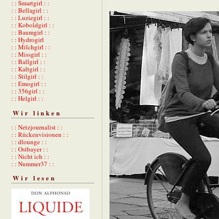
: : Smartgirl : :
: : Bellagirl : :
: : Luziegirl : :
: : Koboldgirl : :
: : Baumgirl : :
: : Hydrogirl
: : Milchgirl : :
: : Missgirl : :
: : Ballgirl : :
: : Kaltgirl : :
: : Stilgirl : :
: : Emogirl : :
: : 356girl : :
: : Helgirl : :
Wir linken
: : Netzjournalist : :
: : Rückenvisionen : :
: : dlounge : :
: : Ostbayer : :
: : Nicht ich : :
: : Nummer37 : :
Wir lesen