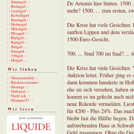
: : Smartgirl : :
De Artemis hier hinten. 1500. 
: : Bellagirl : :
mehr? 1500. ... zum ersten, zwe
: : Luziegirl : :
: : Koboldgirl : :
: : Baumgirl : :
Die Krise hat viele Gesichter.
: : Hydrogirl
: : Milchgirl : :
sanften Lippen und dem verzüc
: : Missgirl : :
: : Ballgirl : :
1500-Euro-Gesicht.
: : Kaltgirl : :
: : Stilgirl : :
: : Emogirl : :
700. ... Sind 700 im Saal? ... 
: : 356girl : :
: : Helgirl : :
Die Krise hat viele Gesichter.
Wir linken
Auktion leitet. Früher ging es 
: : Netzjournalist : :
dann kommen hunderte in Hoffn
: : Rückenvisionen : :
: : dlounge : :
ehe sie sich versehen, haben si
: : Ostbayer : :
: : Nicht ich : :
kommt es im gefecht auch nic
: : Nummer37 : :
neue Rekorde vermelden. Liest 
Wir lesen
für 4200 - Plus 24%. Das mac
bleibt fast die Hälfte liegen.
aufstrebenden Haus in Schwabi
Geld zusammen. Ohne die Grun