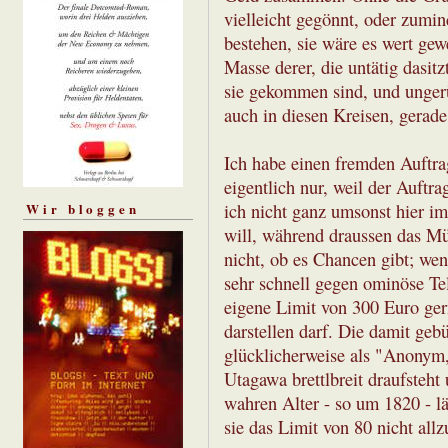
vielleicht gegönnt, oder zumin
bestehen, sie wäre es wert gew
Masse derer, die untätig dasit
sie gekommen sind, und ungerü
auch in diesen Kreisen, gerade 
Ich habe einen fremden Auftrag
eigentlich nur, weil der Auftr
Wir bloggen
ich nicht ganz umsonst hier i
will, während draussen das Mü
nicht, ob es Chancen gibt; we
sehr schnell gegen ominöse Tel
eigene Limit von 300 Euro ger
darstellen darf. Die damit g
glücklicherweise als "Anonym
Utagawa brettlbreit draufsteht
wahren Alter - so um 1820 - lä
sie das Limit von 80 nicht allz