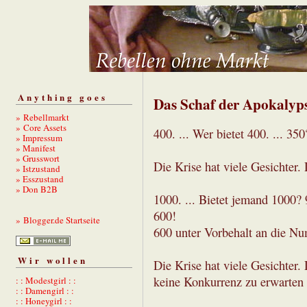
Anything goes
Das Schaf der Apokalyp
» Rebellmarkt
» Core Assets
400. ... Wer bietet 400. ... 35
» Impressum
» Manifest
» Grusswort
Die Krise hat viele Gesichter. 
» Istzustand
» Esszustand
» Don B2B
1000. ... Bietet jemand 1000?
600!
» Blogger.de Startseite
600 unter Vorbehalt an die N
Wir wollen
Die Krise hat viele Gesichter.
keine Konkurrenz zu erwarten i
: : Modestgirl : :
: : Damengirl : :
: : Honeygirl : :