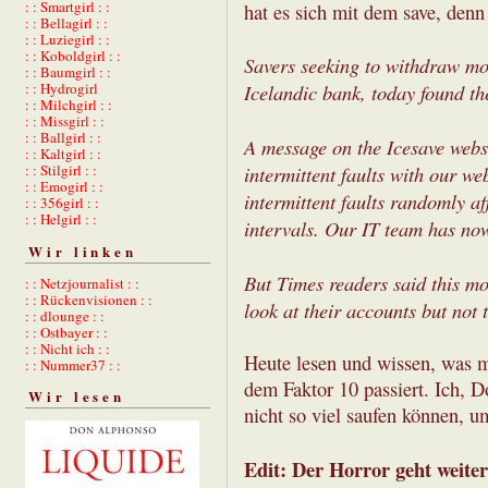
: : Smartgirl : :
hat es sich mit dem save, denn
: : Bellagirl : :
: : Luziegirl : :
: : Koboldgirl : :
Savers seeking to withdraw mo
: : Baumgirl : :
: : Hydrogirl
Icelandic bank, today found th
: : Milchgirl : :
: : Missgirl : :
: : Ballgirl : :
A message on the Icesave webs
: : Kaltgirl : :
: : Stilgirl : :
intermittent faults with our we
: : Emogirl : :
intermittent faults randomly a
: : 356girl : :
: : Helgirl : :
intervals. Our IT team has now
Wir linken
But Times readers said this mo
: : Netzjournalist : :
: : Rückenvisionen : :
look at their accounts but not 
: : dlounge : :
: : Ostbayer : :
: : Nicht ich : :
Heute lesen und wissen, was m
: : Nummer37 : :
dem Faktor 10 passiert. Ich, 
Wir lesen
nicht so viel saufen können, u
Edit: Der Horror geht weiter