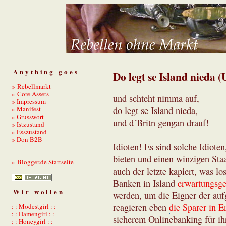
Anything goes
Do legt se Island nieda
» Rebellmarkt
» Core Assets
und schteht nimma auf,
» Impressum
» Manifest
do legt se Island nieda,
» Grusswort
und d´Britn gengan drauf!
» Istzustand
» Esszustand
» Don B2B
Idioten! Es sind solche Idiote
bieten und einen winzigen Staat
» Blogger.de Startseite
auch der letzte kapiert, was l
Banken in Island
erwartungsg
Wir wollen
werden, um die Eigner der aufg
reagieren eben
die Sparer in E
: : Modestgirl : :
: : Damengirl : :
sicherem Onlinebanking für ihr
: : Honeygirl : :