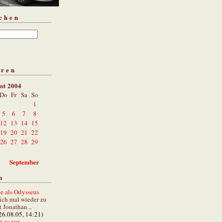
chen
aren
st 2004
Do
Fr
Sa
So
1
5
6
7
8
12
13
14
15
19
20
21
22
26
27
28
29
September
n
e als Odysseus
lich mal wieder zu
t Jonathan...
26.08.05, 14:21)
 es zur...