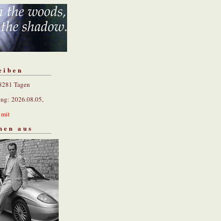
eiben
 8281 Tagen
ung: 2026.08.05,
n
mit
hen aus