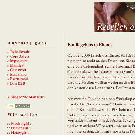
Anything goes
Ein Begebnis in Elmau
» Rebellmarkt
Oktober 2000 in Schloss Elmau. Auf dem F
» Core Assets
» Impressum
niemand so recht an den Downturn. Sie n
» Manifest
eine gute Gelegenheit, schnell nochmal 
» Grusswort
aber damals wollte keiner so richtig auf
» Istzustand
Investor wollte damals sein Geld zurück.
» Esszustand
Und die Medien wollten weiter an den Bö
» Don B2B
den kostenlosen Longdrinks. Der Freistaat
» Blogger.de Startseite
Am zweiten Tag gab es einen Workshop zu
war da. Der "Fruchtzwerge"-Maier von d
der bei Kothes Klewes die IPOs betreute.
Wir wollen
Entrepreneure sassen auf dieser Terrasse,
Vorstandsassistentin in der Sauna ficken
: : Modestgirl : :
und so manchem VC besetzt - wie mein Fr
: : Damengirl : :
noch die Zeiten, als Firmen noch kein Pe
: : Honeygirl : :