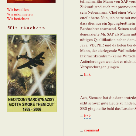
teilnahm. Ein Mann von SAP vers
Zukunft, und auch mir promovier
Wir bestellen
sein Nebenmann, Chef einer Werbe
Wir informieren
erteilt hatte. Nun, ich hatte mit
Wir berichten
dass dies nur ein Sprungbrett sein
Wir räuchern
Beobachter anwesend. Seinen and
denunzierte Mr. SAP als Mann mit 
nötigen Qualifikation neben dem 
Java, VB, PHP, und da fielen bei
Mann, der eierlegende Wollmilchs
Informatikstudium (keine Wirtscha
Anforderungen wundert es nicht, 
Versprechungen gingen.
...
link
Ach, Siemens hat die dann trotzd
exht schwer, gute Leute zu finden
SBS ging, teilte bald das Los der 
...
link
...
comment