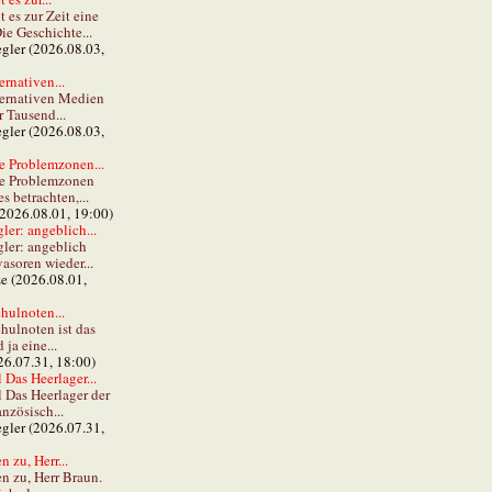
t es zur Zeit eine
ie Geschichte...
gler (2026.08.03,
ernativen...
ternativen Medien
r Tausend...
gler (2026.08.03,
e Problemzonen...
ie Problemzonen
s betrachten,...
(2026.08.01, 19:00)
er: angeblich...
ler: angeblich
vasoren wieder...
ze (2026.08.01,
hulnoten...
hulnoten ist das
ja eine...
26.07.31, 18:00)
 Das Heerlager...
l Das Heerlager der
anzösisch...
gler (2026.07.31,
 zu, Herr...
n zu, Herr Braun.