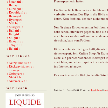
Pressesprecherin hatten.
: : Smartgirl : :
: : Bellagirl : :
: : Luziegirl : :
Die Sonne lächelte aus einem tiefblauen
: : Koboldgirl : :
verbreitet wurden. Der Trip in die Hölle
: : Baumgirl : :
kaum. Kein Problem, das sich nicht mit e
: : Hydrogirl
: : Milchgirl : :
: : Missgirl : :
Nur für einen Entrepreneur im Publikum stel
: : Ballgirl : :
habe schon Interviews gegeben, und die Be
: : Kaltgirl : :
noch besser werden soll, und ob er dem e
: : Stilgirl : :
sie schon, kam vom Podium.
: : Emogirl : :
: : 356girl : :
: : Helgirl : :
Hätte er es tatsächlich geschafft, die nä
sicher erspart. Sein Online-Shop für Esot
Wir linken
es bei ein paar sehr lobenden Beiträgen i
erreichten, und einer Liquidation nach e
: : Netzjournalist : :
: : Rückenvisionen : :
ins Internet gelangte.
: : dlounge : :
: : Ostbayer : :
Das war in etwa die Welt, in der die Wind
: : Nicht ich : :
: : Nummer37 : :
Wir lesen
Dienstag, 31. August 2004, 19:40, von
donalphons
| |
com
Ja und nein. Windhorst ist ja kein Kind d