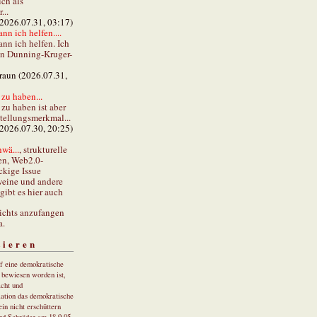
ch als
...
(2026.07.31, 03:17)
ann ich helfen....
ann ich helfen. Ich
en Dunning-Kruger-
braun (2026.07.31,
zu haben...
zu haben ist aber
stellungsmerkmal...
(2026.07.30, 20:25)
wä...
, strukturelle
en, Web2.0-
ckige Issue
eine und andere
gibt es hier auch
ichts anzufangen
a.
tieren
uf eine demokratische
r bewiesen worden ist,
cht und
ation das demokratische
in nicht erschüttern