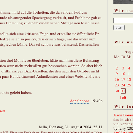
Wir su
 Himmel mild auf die Torheiten, die da auf dem Podium
 wurde als anregender Spaziergang verkauft, und Probleme gab es
iner Einladung zu einem ordentlichen Mittagessen lösen liesse.
lte sich eine kritische Frage, und er stellte sie öffentlich: Er
itrge seien so positiv, dass er sich frage, wie das überhaupt
Wir w
ntsprechen könne. Das sei schon etwas belastend. Das schaffen
Augu
Mo
Di
Mi
chsten drei Monate zu überleben, hätte man ihm diese Belastung
erica wäre nicht mehr allzu gut besprochen worden. So aber blieb
2
3
4
n drittklassigen Bizz-Gazetten, die den nächsten Oktober nicht
9
10
11
in paar Hunderttausend Anlaufkosten und einer Website, die nie
16
17
18
23
24
25
30
31
horste gelebt haben.
Juli
donalphons
, 19:40h
Wir tu
ment
Jason Bourn
das ist wirk
viel verlang
hella, Dienstag, 31. August 2004, 22:11
by ferry (20
Auf Arte gibt
er NE. Eher ein Frühchen. Er wurde ja schon Mitte der 90er Jahre