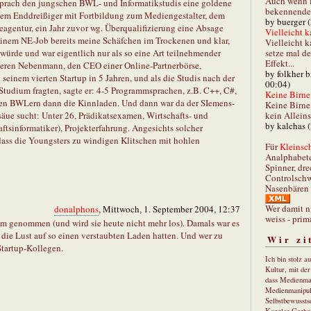
Auch wenn i
prach den jungschen BWL- und Informatikstudis eine goldene
bekennender
tem Enddreißiger mit Fortbildung zum Mediengestalter, dem
by buerger 
agentur, ein Jahr zuvor wg. Überqualifizierung eine Absage
Vielleicht k
 meinem NE-Job bereits meine Schäfchen im Trockenen und klar,
Vielleicht k
setze mal d
 würde und war eigentlich nur als so eine Art teilnehmender
Effekt...
eren Nebenmann, den CEO einer Online-Partnerbörse,
by folkher 
seinem vierten Startup in 5 Jahren, und als die Studis nach der
00:04)
Studium fragten, sagte er: 4-5 Programmsprachen, z.B. C++, C#,
Keine Birne 
 den BWLern dann die Kinnladen. Und dann war da der SIemens-
Keine Birne 
kein Allein
äue sucht: Unter 26, Prädikatsexamen, Wirtschafts- und
by kalchas 
ftsinformatiker), Projekterfahrung. Angesichts solcher
dass die Youngsters zu windigen Klitschen mit hohlen
Für
Kleinsch
Analphabet
Spinner, dre
Controlschw
Nasenbären 
Wer damit n
donalphons
, Mittwoch, 1. September 2004, 12:37
weiss - prim
em genommen (und wird sie heute nicht mehr los). Damals war es
, die Lust auf so einen verstaubten Laden hatten. Und wer zu
Wir zi
Startup-Kollegen.
Ich bin stolz a
Kultur, mit de
dass Medienma
Medienmanipul
Selbstbewusstse