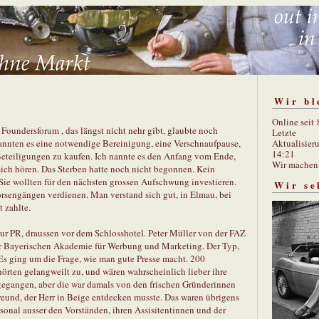
Wir bl
Online seit
oundersforum , das längst nicht nehr gibt, glaubte noch
Letzte
Aktualisier
annten es eine notwendige Bereinigung, eine Verschnaufpause,
14:21
Beteiligungen zu kaufen. Ich nannte es den Anfang vom Ende,
Wir mache
 mich hören. Das Sterben hatte noch nicht begonnen. Kein
 Sie wollten für den nächsten grossen Aufschwung investieren.
Wir se
rsengängen verdienen. Man verstand sich gut, in Elmau, bei
 zahlte.
r PR, draussen vor dem Schlosshotel. Peter Müller von der FAZ
er Bayerischen Akademie für Werbung und Marketing. Der Typ,
 Es ging um die Frage, wie man gute Presse macht. 200
 hörten gelangweilt zu, und wären wahrscheinlich lieber ihre
 gegangen, aber die war damals von den frischen Gründerinnen
eund, der Herr in Beige entdecken musste. Das waren übrigens
rsonal ausser den Vorständen, ihren Assisitentinnen und der