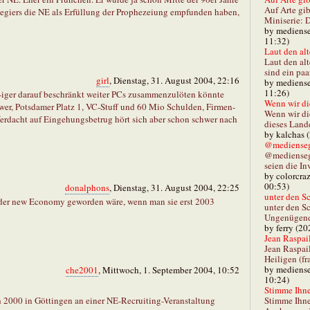
Auf Arte gib
rotegiers die NE als Erfüllung der Prophezeiung empfunden haben,
Miniserie: D
by mediense
11:32)
Laut den alt
Laut den al
sind ein paa
girl
, Dienstag, 31. August 2004, 22:16
by mediense
11:26)
90-iger darauf beschränkt weiter PCs zusammenzulöten könnte
Wenn wir di
wer, Potsdamer Platz 1, VC-Stuff und 60 Mio Schulden, Firmen-
Wenn wir d
Verdacht auf Eingehungsbetrug hört sich aber schon schwer nach
dieses Lande
by kalchas 
@mediensegl
@medienseg
seien die In
by colorcra
00:53)
donalphons
, Dienstag, 31. August 2004, 22:25
unter den Sc
 der new Economy geworden wäre, wenn man sie erst 2003
unter den Sc
Ungenügend 
by ferry (20
Jean Raspail
Jean Raspai
Heiligen (fr
by mediense
che2001
, Mittwoch, 1. September 2004, 10:52
10:24)
Stimme Ihnen
Stimme Ihne
ch 2000 in Göttingen an einer NE-Recruiting-Veranstaltung