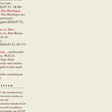
ja eine...
26.07.31, 18:00)
 Das Heerlager...
l Das Heerlager der
anzösisch...
gler (2026.07.31,
 zu, Herr...
n zu, Herr Braun.
ch als
...
(2026.07.31, 03:17)
wä...
, strukturelle
en, Web2.0-
ckige Issue
eine und andere
gibt es hier auch
ichts anzufangen
a.
tieren
uf eine demokratische
r bewiesen worden ist,
cht und
ation das demokratische
in nicht erschüttern
rd Schröder am 18.9.05