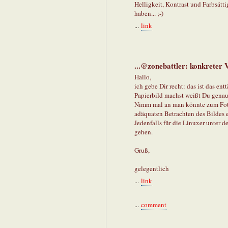
Helligkeit, Kontrast und Farbsätt
haben... ;-)
...
link
...@zonebattler: konkreter 
Hallo,
ich gebe Dir recht: das ist das e
Papierbild machst weißt Du genau,
Nimm mal an man könnte zum Foto 
adäquaten Betrachten des Bildes e
Jedenfalls für die Linuxer unter d
gehen.
Gruß,
gelegentlich
...
link
...
comment