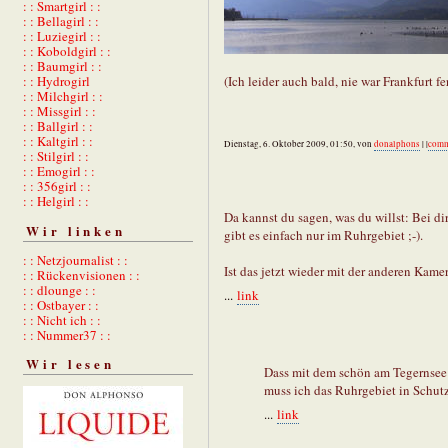
: : Smartgirl : :
: : Bellagirl : :
: : Luziegirl : :
: : Koboldgirl : :
: : Baumgirl : :
: : Hydrogirl
(Ich leider auch bald, nie war Frankfurt fe
: : Milchgirl : :
: : Missgirl : :
: : Ballgirl : :
: : Kaltgirl : :
Dienstag, 6. Oktober 2009, 01:50, von
donalphons
| |
comm
: : Stilgirl : :
: : Emogirl : :
: : 356girl : :
: : Helgirl : :
Da kannst du sagen, was du willst: Bei di
Wir linken
gibt es einfach nur im Ruhrgebiet ;-).
: : Netzjournalist : :
Ist das jetzt wieder mit der anderen Kam
: : Rückenvisionen : :
: : dlounge : :
...
link
: : Ostbayer : :
: : Nicht ich : :
: : Nummer37 : :
Wir lesen
Dass mit dem schön am Tegernsee 
muss ich das Ruhrgebiet in Schutz
...
link