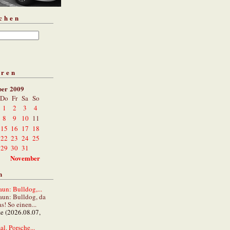
chen
aren
ber 2009
Do
Fr
Sa
So
1
2
3
4
8
9
10
11
15
16
17
18
22
23
24
25
29
30
31
November
n
un: Bulldog,...
aun: Bulldog, da
s! So einen...
ze (2026.08.07,
al. Porsche...