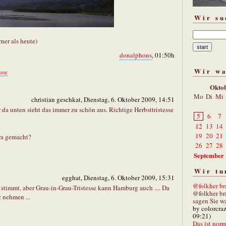
Wir su
rner als heute)
donalphons
, 01:50h
Wir w
ent
Okto
Mo
Di
Mi
christian geschkat, Dienstag, 6. Oktober 2009, 14:51
r da unten sieht das immer zu schön aus. Richtige Herbsttristesse
5
6
7
12
13
14
19
20
21
era gemacht?
26
27
28
September
Wir tu
egghat, Dienstag, 6. Oktober 2009, 15:31
@folkher bra
stimmt, aber Grau-in-Grau-Tristesse kann Hamburg auch .... Da
@folkher br
 nehmen ...
sagen Sie wa
by colorcra
09:21)
Das ist norm