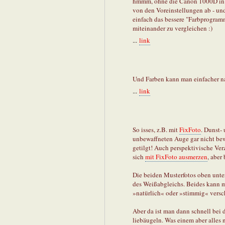
hmmm, ohne die Canon 1000D in S
von den Voreinstellungen ab - und
einfach das bessere "Farbprogram
miteinander zu vergleichen :)
...
link
Und Farben kann man einfacher na
...
link
So isses, z.B. mit
FixFoto
. Dunst-
unbewaffneten Auge gar nicht b
getilgt! Auch perspektivische Ve
sich
mit FixFoto ausmerzen
, aber
Die beiden Musterfotos oben unte
des Weißabgleichs. Beides kann m
»natürlich« oder »stimmig« versc
Aber da ist man dann schnell bei
liebäugeln. Was einem aber alles 