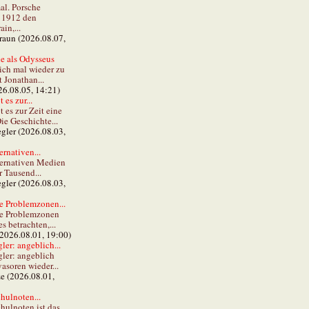
al. Porsche
e 1912 den
in,...
braun (2026.08.07,
e als Odysseus
lich mal wieder zu
t Jonathan...
26.08.05, 14:21)
 es zur...
t es zur Zeit eine
ie Geschichte...
gler (2026.08.03,
ernativen...
ternativen Medien
r Tausend...
gler (2026.08.03,
e Problemzonen...
ie Problemzonen
s betrachten,...
(2026.08.01, 19:00)
er: angeblich...
ler: angeblich
vasoren wieder...
ze (2026.08.01,
hulnoten...
hulnoten ist das