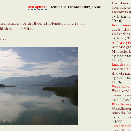
Das ist norm
donalphons
, Dienstag, 6. Oktober 2009, 16:40
konstruiert
Landwehr-Tra
by folkher 
00:46)
ch anschauen. Beide Bilder mit Blende 3,5 und 28 mm
Jason Bourn
dfläche in der Mitte.
das ist wirk
viel verlang
by ferry (20
ktiv:
Auf Arte gibt
Auf Arte gib
Miniserie: D
by mediense
11:32)
Laut den alt
Laut den al
sind ein paa
by mediense
11:26)
Wenn wir di
Wenn wir d
dieses Lande
by kalchas 
@mediensegl
@medienseg
seien die In
by colorcra
00:53)
unter den Sc
unter den Sc