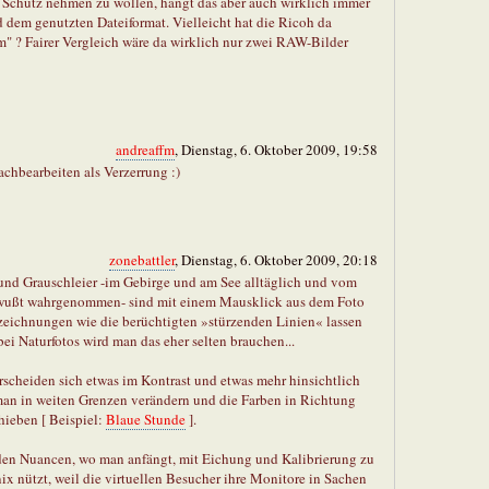
chutz nehmen zu wollen, hängt das aber auch wirklich immer
 dem genutzten Dateiformat. Vielleicht hat die Ricoh da
m" ? Fairer Vergleich wäre da wirklich nur zwei RAW-Bilder
andreaffm
, Dienstag, 6. Oktober 2009, 19:58
chbearbeiten als Verzerrung :)
zonebattler
, Dienstag, 6. Oktober 2009, 20:18
 und Grauschleier -im Gebirge und am See alltäglich und vom
ewußt wahrgenommen- sind mit einem Mausklick aus dem Foto
rzeichnungen wie die berüchtigten »stürzenden Linien« lassen
 bei Naturfotos wird man das eher selten brauchen...
rscheiden sich etwas im Kontrast und etwas mehr hinsichtlich
an in weiten Grenzen verändern und die Farben in Richtung
hieben [ Beispiel:
Blaue Stunde
].
 den Nuancen, wo man anfängt, mit Eichung und Kalibrierung zu
nix nützt, weil die virtuellen Besucher ihre Monitore in Sachen