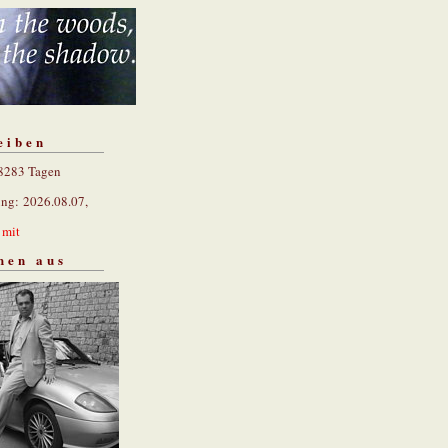
eiben
 8283 Tagen
ung: 2026.08.07,
n
mit
hen aus