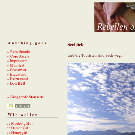
Anything goes
Seeblick
» Rebellmarkt
Und die Touristen sind auch weg.
» Core Assets
» Impressum
» Manifest
» Grusswort
» Istzustand
» Esszustand
» Don B2B
» Blogger.de Startseite
Wir wollen
: : Modestgirl : :
: : Damengirl : :
: : Honeygirl : :