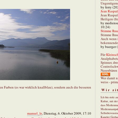
Ungenügend 
by ferry (20
Jean Raspail
Jean Raspai
Heiligen (fr
by mediense
10:24)
Stimme Ihnen
Stimme Ihne
Auch wenn i
bekennender
by buerger 
Für
Kleinsch
Analphabet
Spinner, dre
Controlschw
Nasenbären 
Wer damit n
weiss - prim
en Farben (es war wirklich knallblau), sondern auch die besseren
Wir zi
Ich bin stolz a
Kultur, mit de
dass Medienma
Medienmanipul
manuel_le
, Dienstag, 6. Oktober 2009, 17:10
Selbstbewusstse
Kanzler Gerha