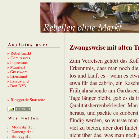
Anything goes
Zwangsweise mit alten T
» Rebellmarkt
» Core Assets
Zum Verreisen gehört das Kof
» Impressum
» Manifest
Erkenntnis, dass man noch die
» Grusswort
los und kauft es - wenn es etw
» Istzustand
» Esszustand
etwa für das cabrio, ein Kasch
» Don B2B
Frühjahrsabende am Gardasee,
Tage länger bleibt, gab es da 
» Blogger.de Startseite
Qualitätsherrenbekleider. Man
heraus, und packte es zuobers
Wir wollen
fündig werden, so wusste man
viel zu bieten, aber dort findet
: : Modestgirl : :
: : Damengirl : :
nicht über das, was man noch 
: : Honeygirl : :