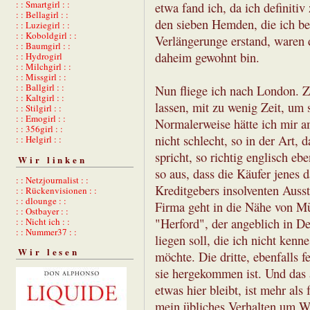
: : Smartgirl : :
etwa fand ich, da ich definiti
: : Bellagirl : :
den sieben Hemden, die ich be
: : Luziegirl : :
: : Koboldgirl : :
Verlängerunge erstand, waren d
: : Baumgirl : :
daheim gewohnt bin.
: : Hydrogirl
: : Milchgirl : :
: : Missgirl : :
: : Ballgirl : :
Nun fliege ich nach London. Z
: : Kaltgirl : :
lassen, mit zu wenig Zeit, um
: : Stilgirl : :
: : Emogirl : :
Normalerweise hätte ich mir a
: : 356girl : :
nicht schlecht, so in der Art
: : Helgirl : :
spricht, so richtig englisch eb
Wir linken
so aus, dass die Käufer jenes
: : Netzjournalist : :
Kreditgebers insolventen Ausst
: : Rückenvisionen : :
: : dlounge : :
Firma geht in die Nähe von M
: : Ostbayer : :
: : Nicht ich : :
"Herford", der angeblich in D
: : Nummer37 : :
liegen soll, die ich nicht kenn
Wir lesen
möchte. Die dritte, ebenfalls 
sie hergekommen ist. Und das a
etwas hier bleibt, ist mehr al
mein übliches Verhalten um W