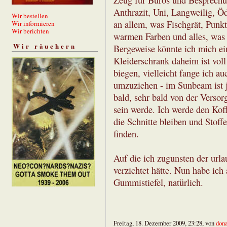
Zeug für Büros und Besprechu
Anthrazit, Uni, Langweilig, Öd
Wir bestellen
an allem, was Fischgrät, Punkt
Wir informieren
Wir berichten
warmen Farben und alles, was n
Wir räuchern
Bergeweise könnte ich mich ei
Kleiderschrank daheim ist vol
biegen, vielleicht fange ich a
umzuziehen - im Sunbeam ist ja
bald, sehr bald von der Verso
sein werde. Ich werde den Koff
die Schnitte bleiben und Stoff
finden.
Auf die ich zugunsten der urla
verzichtet hätte. Nun habe ich
Gummistiefel, natürlich.
Freitag, 18. Dezember 2009, 23:28, von
don