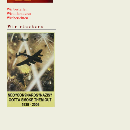
Wir bestellen
Wir informieren
Wir berichten
Wir räuchern