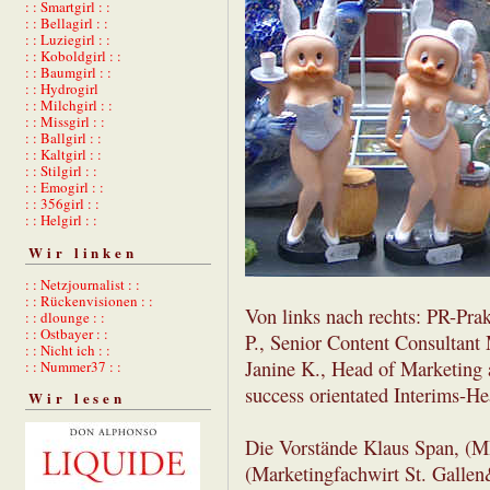
: : Smartgirl : :
: : Bellagirl : :
: : Luziegirl : :
: : Koboldgirl : :
: : Baumgirl : :
: : Hydrogirl
: : Milchgirl : :
: : Missgirl : :
: : Ballgirl : :
: : Kaltgirl : :
: : Stilgirl : :
: : Emogirl : :
: : 356girl : :
: : Helgirl : :
Wir linken
: : Netzjournalist : :
: : Rückenvisionen : :
Von links nach rechts: PR-Pra
: : dlounge : :
: : Ostbayer : :
P., Senior Content Consultant
: : Nicht ich : :
Janine K., Head of Marketing 
: : Nummer37 : :
success orientated Interims-H
Wir lesen
Die Vorstände Klaus Span, (M
(Marketingfachwirt St. Gallen