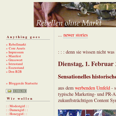
...
newer stories
Anything goes
» Rebellmarkt
» Core Assets
: : : denn sie wissen nicht was s
» Impressum
» Manifest
» Grusswort
Dienstag, 1. Februar
» Istzustand
» Esszustand
» Don B2B
Sensationelles historisc
» Blogger.de Startseite
aus dem
werbenden Umfeld
- s
typische Marketing- und PR-Ab
Wir wollen
zukunftsträchtigen Content Sy
: : Modestgirl : :
: : Damengirl : :
: : Honeygirl : :