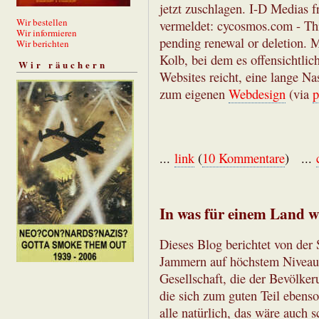
jetzt zuschlagen. I-D Media
Wir bestellen
vermeldet: cycosmos.com - Th
Wir informieren
pending renewal or deletion.
Wir berichten
Kolb, bei dem es offensichtlic
Wir räuchern
Websites reicht, eine lange Na
zum eigenen
Webdesign
(via
p
...
link
(
10 Kommentare
) ...
In was für einem Land w
Dieses Blog berichtet von der
Jammern auf höchstem Niveau. 
Gesellschaft, die der Bevölkeru
die sich zum guten Teil ebenso
alle natürlich, das wäre auch 