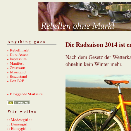
Anything goes
Die Radsaison 2014 ist er
» Rebellmarkt
» Core Assets
Nach dem Gesetz der Wetterk
» Impressum
» Manifest
ohnehin kein Winter mehr.
» Grusswort
» Istzustand
» Esszustand
» Don B2B
» Blogger.de Startseite
Wir wollen
: : Modestgirl : :
: : Damengirl : :
: : Honeygirl : :