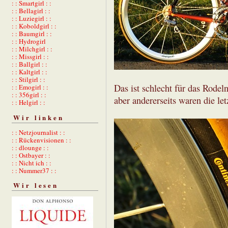
: : Smartgirl : :
: : Bellagirl : :
: : Luziegirl : :
: : Koboldgirl : :
: : Baumgirl : :
: : Hydrogirl
: : Milchgirl : :
: : Missgirl : :
: : Ballgirl : :
: : Kaltgirl : :
: : Stilgirl : :
Das ist schlecht für das Rodeln
: : Emogirl : :
: : 356girl : :
aber andererseits waren die le
: : Helgirl : :
Wir linken
: : Netzjournalist : :
: : Rückenvisionen : :
: : dlounge : :
: : Ostbayer : :
: : Nicht ich : :
: : Nummer37 : :
Wir lesen