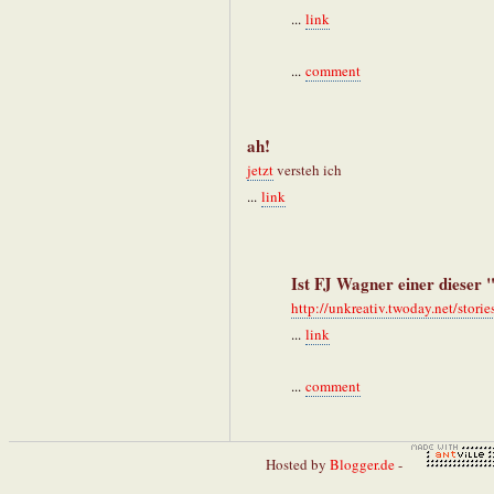
...
link
...
comment
ah!
jetzt
versteh ich
...
link
Ist FJ Wagner einer dieser
http://unkreativ.twoday.net/stori
...
link
...
comment
Hosted by
Blogger.de
-