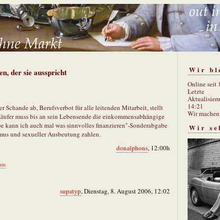
Wir bl
n, der sie ausspricht
Online seit
Letzte
Aktualisier
14:21
r Schande ab, Berufsverbot für alle leitenden Mitarbeit, stellt
Wir mache
e Käufer muss bis an sein Lebensende die einkommensabhängige
e kann ich auch mal was sinnvolles finanzieren"-Sonderabgabe
Wir se
mus und sexueller Ausbeutung zahlen.
donalphons
, 12:00h
ent
supatyp
, Dienstag, 8. August 2006, 12:02