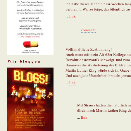
Ich habe dieses Jahr ein paar Wochen lan
verbrannt. War zu feige, das öffentlich z
...
link
...
comment
Vollinhaltliche Zustimmung!
Auch wenn mir mein Alt-68er Kollege man
Revolutionsromantik schwelgt, und zum 9
Wir bloggen
Hannover die Auslieferung der Bildzeitu
Martin Luther King würde sich im Grabe
Und auch jede Unwahrheit braucht jemande
...
link
Mit Strauss hätten die natürlich 
direkt nach Martin Luther King d
...
link