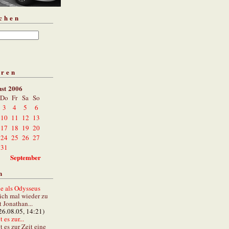
chen
aren
st 2006
Do
Fr
Sa
So
3
4
5
6
10
11
12
13
17
18
19
20
24
25
26
27
31
September
n
e als Odysseus
lich mal wieder zu
t Jonathan...
26.08.05, 14:21)
 es zur...
t es zur Zeit eine