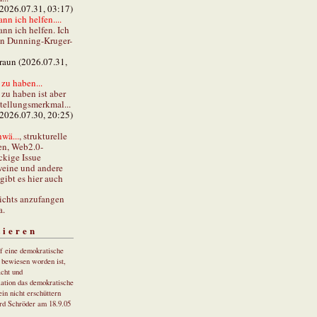
(2026.07.31, 03:17)
ann ich helfen....
ann ich helfen. Ich
en Dunning-Kruger-
braun (2026.07.31,
zu haben...
zu haben ist aber
stellungsmerkmal...
(2026.07.30, 20:25)
wä...
, strukturelle
en, Web2.0-
ckige Issue
eine und andere
gibt es hier auch
ichts anzufangen
a.
tieren
uf eine demokratische
r bewiesen worden ist,
cht und
ation das demokratische
in nicht erschüttern
rd Schröder am 18.9.05