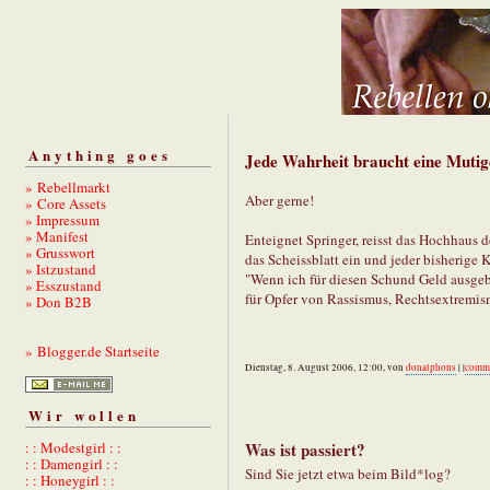
Anything goes
Jede Wahrheit braucht eine Mutige
» Rebellmarkt
Aber gerne!
» Core Assets
» Impressum
» Manifest
Enteignet Springer, reisst das Hochhaus de
» Grusswort
das Scheissblatt ein und jeder bisherig
» Istzustand
"Wenn ich für diesen Schund Geld ausgeb
» Esszustand
für Opfer von Rassismus, Rechtsextremis
» Don B2B
» Blogger.de Startseite
Dienstag, 8. August 2006, 12:00, von
donalphons
| |
comm
Wir wollen
: : Modestgirl : :
Was ist passiert?
: : Damengirl : :
Sind Sie jetzt etwa beim Bild*log?
: : Honeygirl : :