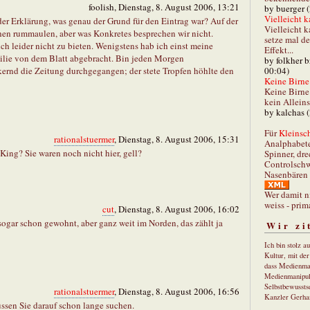
foolish, Dienstag, 8. August 2006, 13:21
by buerger 
Vielleicht k
er Erklärung, was genau der Grund für den Eintrag war? Auf der
Vielleicht k
chen rummaulen, aber was Konkretes besprechen wir nicht.
setze mal d
h leider nicht zu bieten. Wenigstens hab ich einst meine
Effekt...
milie von dem Blatt abgebracht. Bin jeden Morgen
by folkher 
00:04)
ernd die Zeitung durchgegangen; der stete Tropfen höhlte den
Keine Birne 
Keine Birne 
kein Allein
by kalchas 
Für
Kleinsch
rationalstuermer
, Dienstag, 8. August 2006, 15:31
Analphabet
ing? Sie waren noch nicht hier, gell?
Spinner, dre
Controlschw
Nasenbären 
Wer damit n
weiss - prim
cut
, Dienstag, 8. August 2006, 16:02
ogar schon gewohnt, aber ganz weit im Norden, das zählt ja
Wir zi
Ich bin stolz a
Kultur, mit de
dass Medienma
Medienmanipul
Selbstbewusstse
rationalstuermer
, Dienstag, 8. August 2006, 16:56
Kanzler Gerha
sen Sie darauf schon lange suchen.