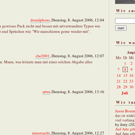
Wir su
donalphons
, Dienstag, 8. August 2006, 12:04
n gewisses Pack nicht mal besser mit artverwandten Typen wie
t und Sprüchen wie "Wir marschieren gerne wieder mit".
Wir w
Augu
che2001
, Dienstag, 8. August 2006, 12:07
Mo
Di
Mi
 an. Mann, was könnte man mit einer solchen Abgabe alles
1
2
7
8
9
14
15
16
21
22
23
28
29
30
artur
, Dienstag, 8. August 2006, 13:16
Juli
Wir tu
Jason Bourn
das ist wirk
viel verlang
by ferry (20
Auf Arte gibt
rainersacht
, Dienstag, 8. August 2006, 12:27
Auf Arte gib