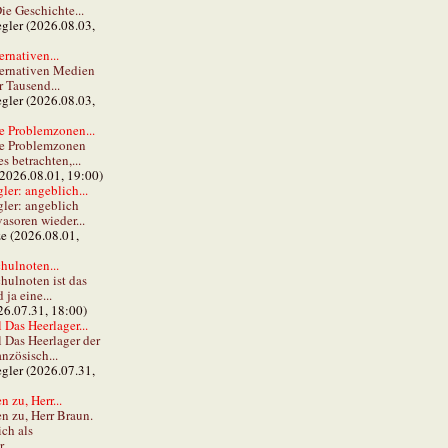
ie Geschichte...
gler (2026.08.03,
ernativen...
ternativen Medien
r Tausend...
gler (2026.08.03,
e Problemzonen...
ie Problemzonen
s betrachten,...
(2026.08.01, 19:00)
er: angeblich...
ler: angeblich
vasoren wieder...
ze (2026.08.01,
hulnoten...
hulnoten ist das
ja eine...
26.07.31, 18:00)
 Das Heerlager...
l Das Heerlager der
anzösisch...
gler (2026.07.31,
 zu, Herr...
n zu, Herr Braun.
ch als
...