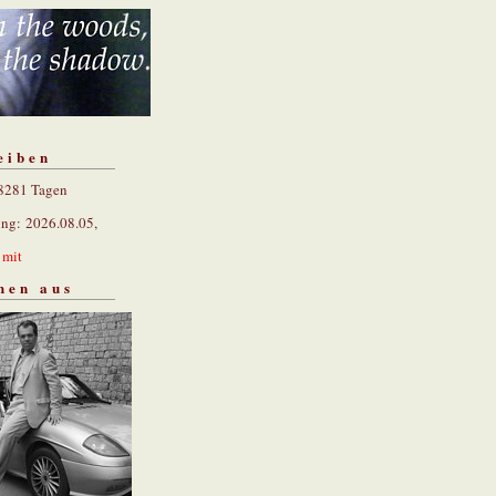
eiben
 8281 Tagen
ung: 2026.08.05,
n
mit
hen aus