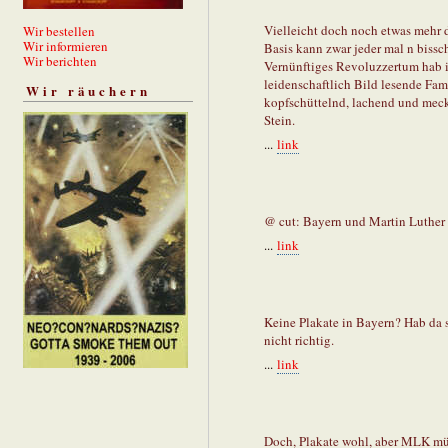
Vielleicht doch noch etwas mehr d
Wir bestellen
Wir informieren
Basis kann zwar jeder mal n biss
Wir berichten
Vernünftiges Revoluzzertum hab ic
leidenschaftlich Bild lesende Fa
Wir räuchern
kopfschüttelnd, lachend und meck
Stein.
...
link
@ cut: Bayern und Martin Luther K
...
link
Keine Plakate in Bayern? Hab da s
nicht richtig.
...
link
Doch, Plakate wohl, aber MLK müs