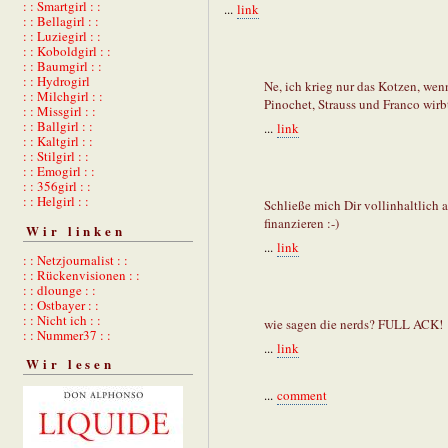
: : Smartgirl : :
...
link
: : Bellagirl : :
: : Luziegirl : :
: : Koboldgirl : :
: : Baumgirl : :
: : Hydrogirl
Ne, ich krieg nur das Kotzen, wen
: : Milchgirl : :
Pinochet, Strauss und Franco wirb
: : Missgirl : :
: : Ballgirl : :
...
link
: : Kaltgirl : :
: : Stilgirl : :
: : Emogirl : :
: : 356girl : :
: : Helgirl : :
Schließe mich Dir vollinhaltlich
finanzieren :-)
Wir linken
...
link
: : Netzjournalist : :
: : Rückenvisionen : :
: : dlounge : :
: : Ostbayer : :
: : Nicht ich : :
wie sagen die nerds? FULL ACK!
: : Nummer37 : :
...
link
Wir lesen
...
comment