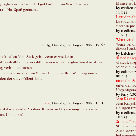
Miniserie: D
g täglich ein Scheißblatt geklaut und im Waschbecken
by mediense
u tun. Hat Spaß gemacht.
11:32)
Laut den alt
Laut den al
sind ein paa
by mediense
11:26)
Wenn wir di
Wenn wir d
holg, Dienstag, 8. August 2006, 12:52
dieses Lande
by kalchas 
chmal auf den Sack geht, wenn er wieder in
@mediensegl
7 einhalbten mal erzählt wie er und Seinesgleichen damals in
@medienseg
seien die In
ng verhindert haben.
by colorcra
 umdrehen wenn er wüßte wer Heute mit Ihm Werbung macht.
00:53)
n der sie veröffentlicht.
unter den Sc
unter den Sc
Ungenügend 
by ferry (20
Jean Raspail
cut
, Dienstag, 8. August 2006, 13:01
Jean Raspai
Heiligen (fr
nicht das kleinste Problem. Kommt in Bayern möglicherweise
by mediense
ran. Und dann?
10:24)
Stimme Ihnen
Stimme Ihne
Auch wenn i
bekennender