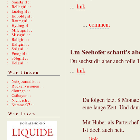
: : Smartgirl : :
...
link
: : Bellagirl : :
: : Luziegirl : :
: : Koboldgirl : :
: : Baumgirl : :
...
comment
: : Hydrogirl
: : Milchgirl : :
: : Missgirl : :
: : Ballgirl : :
: : Kaltgirl : :
: : Stilgirl : :
Um Seehofer schaut's abe
: : Emogirl : :
: : 356girl : :
Du suchst dir aber auch tolle
: : Helgirl : :
...
link
Wir linken
: : Netzjournalist : :
: : Rückenvisionen : :
: : dlounge : :
: : Ostbayer : :
Da folgen jetzt 8 Monate
: : Nicht ich : :
: : Nummer37 : :
eine lange Zeit. Und dan
Wir lesen
Mit Huber als Parteichef
Ist doch auch nett.
...
link