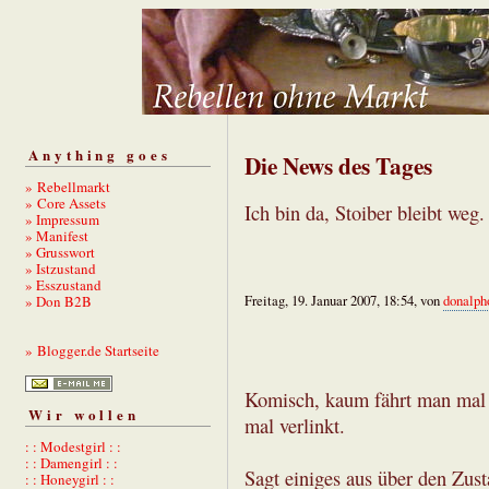
Anything goes
Die News des Tages
» Rebellmarkt
» Core Assets
Ich bin da, Stoiber bleibt weg.
» Impressum
» Manifest
» Grusswort
» Istzustand
» Esszustand
» Don B2B
Freitag, 19. Januar 2007, 18:54, von
donalph
» Blogger.de Startseite
Komisch, kaum fährt man mal
Wir wollen
mal verlinkt.
: : Modestgirl : :
: : Damengirl : :
Sagt einiges aus über den Zust
: : Honeygirl : :