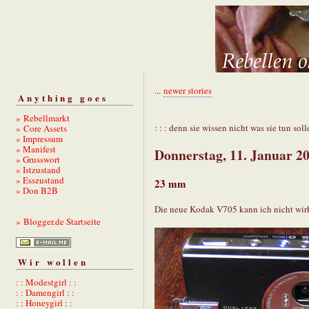
...
newer stories
Anything goes
» Rebellmarkt
: : : denn sie wissen nicht was sie tun solle
» Core Assets
» Impressum
» Manifest
Donnerstag, 11. Januar 2
» Grusswort
» Istzustand
» Esszustand
23 mm
» Don B2B
Die neue Kodak V705 kann ich nicht wir
» Blogger.de Startseite
Wir wollen
: : Modestgirl : :
: : Damengirl : :
: : Honeygirl : :