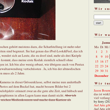
Wir su
Wir w
Janu
uschen gehört meistens dazu, die Scharfstellung ist mehr oder
Mo
Di
Mi
iten sind begrenzt. Sie hat genau das iPod-Look&Feel, das ich
1
2
3
s, wendet sich an Leute, die zu doof sind, mehr als drei Knöpfe
8
9
10
 kommt, dass meine erste Kodak ziemlich schnell ohne
15
16
17
n ist. Ich bin also wenig erbaut, wie übrigens auch von Pentax
22
23
24
ewaltanwendung vertschüssten . Ja, ich bin der altmodischen
29
30
31
n muss als 2 Jahre.
Dezember
Kameras in dieser Grössenklasse, selbst meine nun anderthalb
Wir tu
Photos auf dem Buckel hat, macht bessere Bilder bei 2
Jason Bourn
lobjektiv erinnert zwar an die gute alte Zeit, und hübsch und
das ist wirk
ographieren in allen Lagen kann man damit nicht.
Aber ich
viel verlang
n reichen Medienkonzern und mache dann Karriere als
by ferry (20
Auf Arte gibt
Auf Arte gib