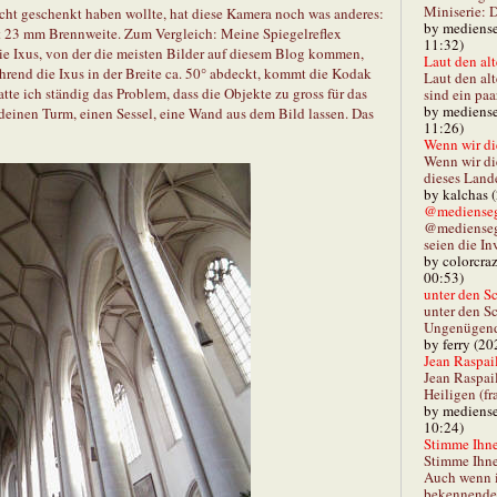
Miniserie: D
ht geschenkt haben wollte, hat diese Kamera noch was anderes:
by mediense
it 23 mm Brennweite. Zum Vergleich: Meine Spiegelreflex
11:32)
e Ixus, von der die meisten Bilder auf diesem Blog kommen,
Laut den alt
rend die Ixus in der Breite ca. 50° abdeckt, kommt die Kodak
Laut den al
tte ich ständig das Problem, dass die Objekte zu gross für das
sind ein paa
by mediense
deinen Turm, einen Sessel, eine Wand aus dem Bild lassen. Das
11:26)
Wenn wir di
Wenn wir d
dieses Lande
by kalchas 
@mediensegl
@medienseg
seien die In
by colorcra
00:53)
unter den Sc
unter den Sc
Ungenügend 
by ferry (20
Jean Raspail
Jean Raspai
Heiligen (fr
by mediense
10:24)
Stimme Ihnen
Stimme Ihne
Auch wenn i
bekennender