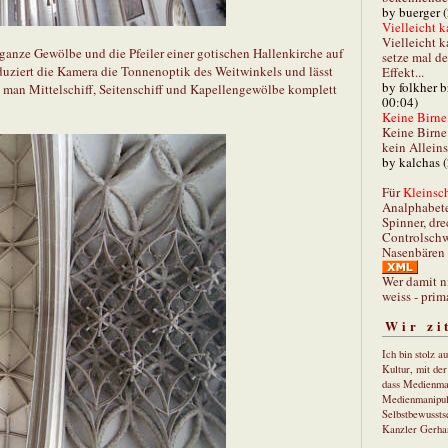
by buerger 
Vielleicht k
Vielleicht k
nze Gewölbe und die Pfeiler einer gotischen Hallenkirche auf
setze mal d
eduziert die Kamera die Tonnenoptik des Weitwinkels und lässt
Effekt...
by folkher 
 man Mittelschiff, Seitenschiff und Kapellengewölbe komplett
00:04)
Keine Birne 
Keine Birne 
kein Allein
by kalchas 
Für
Kleinsch
Analphabet
Spinner, dre
Controlschw
Nasenbären 
Wer damit n
weiss - prim
Wir zi
Ich bin stolz a
Kultur, mit de
dass Medienma
Medienmanipul
Selbstbewusstse
Kanzler Gerha