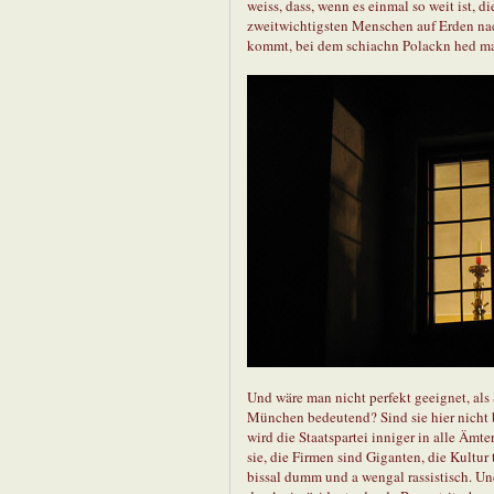
weiss, dass, wenn es einmal so weit ist, d
zweitwichtigsten Menschen auf Erden nac
kommt, bei dem schiachn Polackn hed ma 
Und wäre man nicht perfekt geeignet, als
München bedeutend? Sind sie hier nicht 
wird die Staatspartei inniger in alle Ämt
sie, die Firmen sind Giganten, die Kultu
bissal dumm und a wengal rassistisch. Un