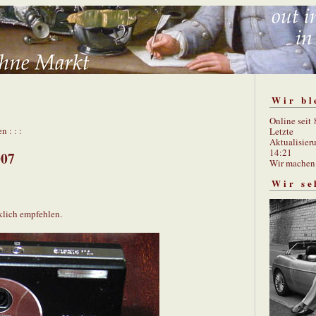
Wir bl
Online seit
n : : :
Letzte
Aktualisier
14:21
007
Wir mache
Wir se
klich empfehlen.