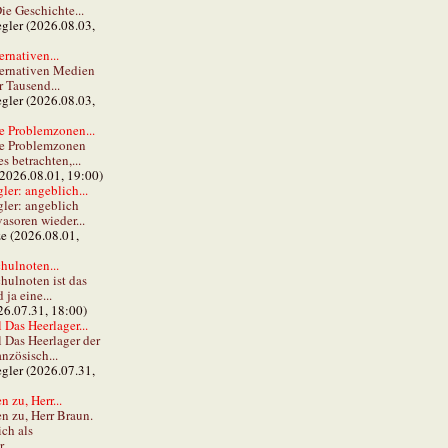
ie Geschichte...
gler (2026.08.03,
ernativen...
ternativen Medien
r Tausend...
gler (2026.08.03,
e Problemzonen...
ie Problemzonen
s betrachten,...
(2026.08.01, 19:00)
er: angeblich...
ler: angeblich
vasoren wieder...
ze (2026.08.01,
hulnoten...
hulnoten ist das
ja eine...
26.07.31, 18:00)
 Das Heerlager...
l Das Heerlager der
anzösisch...
gler (2026.07.31,
 zu, Herr...
n zu, Herr Braun.
ch als
...