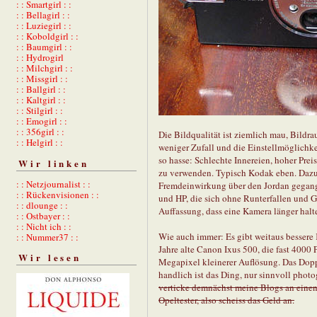
: : Smartgirl : :
: : Bellagirl : :
: : Luziegirl : :
: : Koboldgirl : :
: : Baumgirl : :
: : Hydrogirl
: : Milchgirl : :
: : Missgirl : :
: : Ballgirl : :
: : Kaltgirl : :
: : Stilgirl : :
: : Emogirl : :
: : 356girl : :
Die Bildqualität ist ziemlich mau, Bildra
: : Helgirl : :
weniger Zufall und die Einstellmöglichke
so hasse: Schlechte Innereien, hoher Prei
Wir linken
zu verwenden. Typisch Kodak eben. Dazu
: : Netzjournalist : :
Fremdeinwirkung über den Jordan gegange
: : Rückenvisionen : :
und HP, die sich ohne Runterfallen und G
: : dlounge : :
Auffassung, dass eine Kamera länger halte
: : Ostbayer : :
: : Nicht ich : :
Wie auch immer: Es gibt weitaus bessere 
: : Nummer37 : :
Jahre alte Canon Ixus 500, die fast 4000 
Wir lesen
Megapixel kleinerer Auflösung. Das Doppe
handlich ist das Ding, nur sinnvoll phot
verticke demnächst meine Blogs an eine
Opeltester, also scheiss das Geld an.