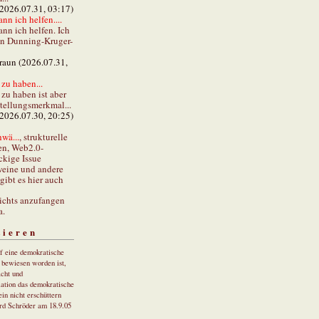
(2026.07.31, 03:17)
ann ich helfen....
ann ich helfen. Ich
en Dunning-Kruger-
braun (2026.07.31,
zu haben...
zu haben ist aber
stellungsmerkmal...
(2026.07.30, 20:25)
wä...
, strukturelle
en, Web2.0-
ckige Issue
eine und andere
gibt es hier auch
ichts anzufangen
a.
tieren
uf eine demokratische
r bewiesen worden ist,
cht und
ation das demokratische
in nicht erschüttern
rd Schröder am 18.9.05