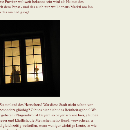
iese Provinz weltweit bekannt sein wird als Heimat des
h dem Papst - und das auch nur, weil der aus Marktl am Inn
des nia ned gsogt.
 Stammland des Herrschers? War diese Stadt nicht schon vor
besonders gläubig? Gibt es hier nicht das Reinheitsgebot? Wo
er gebeten? Nirgendwo ist Bayern so bayerisch wie hier, glauben
r teuer und käuflich, die Menschen scho Hund, verwachsen, a
d gleichzeitig weltoffen, wenn weniger wichtige Leute, so wie