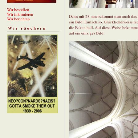
Wir bestellen
Wir informieren
Denn mit 23 mm bekommt man auch das ga
Wir berichten
ein Bild. Einfach so. Glücklicherweise r
die Ecken hell. Auf diese Weise bekommt
Wir räuchern
auf ein einziges Bild.