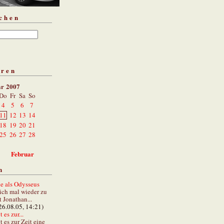
chen
aren
ar 2007
Do
Fr
Sa
So
4
5
6
7
11
12
13
14
18
19
20
21
25
26
27
28
Februar
n
e als Odysseus
lich mal wieder zu
t Jonathan...
26.08.05, 14:21)
 es zur...
t es zur Zeit eine