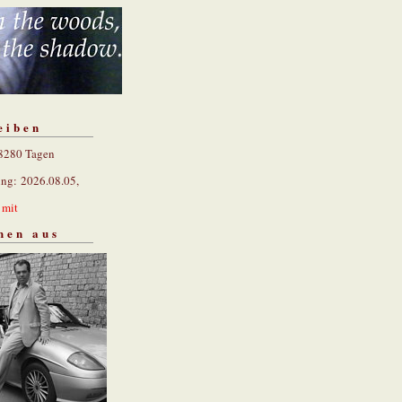
eiben
 8280 Tagen
ung: 2026.08.05,
n
mit
hen aus