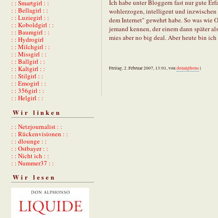
Ich habe unter Bloggern fast nur gute Erf
: : Smartgirl : :
: : Bellagirl : :
wohlerzogen, intelligent und inzwischen
: : Luziegirl : :
dem Internet" gewehrt habe. So was wie 
: : Koboldgirl : :
jemand kennen, der einem dann später als
: : Baumgirl : :
mies aber no big deal. Aber heute bin ic
: : Hydrogirl
: : Milchgirl : :
: : Missgirl : :
: : Ballgirl : :
: : Kaltgirl : :
Freitag, 2. Februar 2007, 13:01, von
donalphons
|
: : Stilgirl : :
: : Emogirl : :
: : 356girl : :
: : Helgirl : :
Wir linken
: : Netzjournalist : :
: : Rückenvisionen : :
: : dlounge : :
: : Ostbayer : :
: : Nicht ich : :
: : Nummer37 : :
Wir lesen