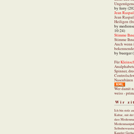
Ungenügend 
by ferry (20
Jean Raspail
Jean Raspai
Heiligen (fr
by mediense
10:24)
Stimme Ihnen
Stimme Ihne
Auch wenn i
bekennender
by buerger 
Für
Kleinsch
Analphabet
Spinner, dre
Controlschw
Nasenbären 
Wer damit n
weiss - prim
Wir zi
Ich bin stolz a
Kultur, mit de
dass Medienma
Medienmanipul
Selbstbewusstse
Kanzler Gerha