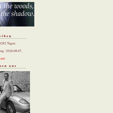
eiben
 8282 Tagen
ung: 2026.08.07,
n
mit
hen aus