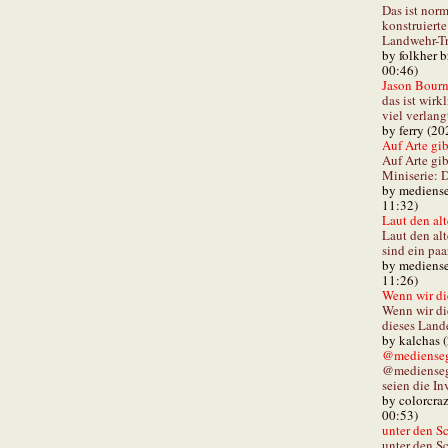
Das ist norm
konstruiert
Landwehr-Tra
by folkher 
00:46)
Jason Bourn
das ist wirk
viel verlang
by ferry (20
Auf Arte gibt
Auf Arte gib
Miniserie: D
by mediense
11:32)
Laut den alt
Laut den al
sind ein paa
by mediense
11:26)
Wenn wir di
Wenn wir d
dieses Lande
by kalchas 
@mediensegl
@medienseg
seien die In
by colorcra
00:53)
unter den Sc
unter den Sc