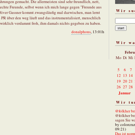
ahrungen gemacht. Die allermeisten sind sehr freundlich, nett,
 echte Freunde, selbst wenn ich mich lange gegen "Freunde aus
Wir su
Oliver Gassner kommt zwangsläufig mal dazwischen, man lernt
 PR über den weg läuft und das instrumentalisiert, menschlich
h wirklich verdammt froh, ihm damals nichts gegeben zu haben.
donalphons
, 13:01h
Wir w
Febru
Mo
Di
Mi
5
6
7
12
13
14
19
20
21
26
27
28
Januar
Wir tu
@folkher bra
@folkher br
sagen Sie wa
by colorcra
09:21)
Das ist norm