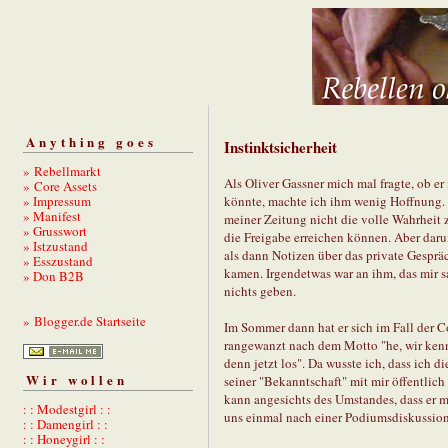
Anything goes
Instinktsicherheit
» Rebellmarkt
Als Oliver Gassner mich mal fragte, ob er
» Core Assets
» Impressum
könnte, machte ich ihm wenig Hoffnung. I
» Manifest
meiner Zeitung nicht die volle Wahrheit 
» Grusswort
die Freigabe erreichen können. Aber darum
» Istzustand
als dann Notizen über das private Gespr
» Esszustand
kamen. Irgendetwas war an ihm, das mir sa
» Don B2B
nichts geben.
» Blogger.de Startseite
Im Sommer dann hat er sich im Fall der C
rangewanzt nach dem Motto "he, wir kenne
denn jetzt los". Da wusste ich, dass ich d
Wir wollen
seiner "Bekanntschaft" mit mir öffentlic
kann angesichts des Umstandes, dass er m
: : Modestgirl : :
uns einmal nach einer Podiumsdiskussion
: : Damengirl : :
: : Honeygirl : :