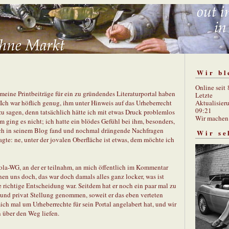
Wir bl
Online seit
 meine Printbeiträge für ein zu gründendes Literaturportal haben
Letzte
Aktualisier
ch war höflich genug, ihm unter Hinweis auf das Urheberrecht
09:21
zu sagen, denn tatsächlich hätte ich mit etwas Druck problemlos
Wir mache
 ging es nicht; ich hatte ein blödes Gefühl bei ihm, besonders,
äch in seinem Blog fand und nochmal drängende Nachfragen
Wir se
gte: ne, unter der jovalen Oberfläche ist etwas, dem möchte ich
ola-WG, an der er teilnahm, an mich öffentlich im Kommentar
n uns doch, das war doch damals alles ganz locker, was ist
ie richtige Entscheidung war. Seitdem hat er noch ein paar mal zu
h und privat Stellung genommen, soweit er das eben verteten
ich mal um Urheberrechte für sein Portal angelabert hat, und wir
 über den Weg liefen.