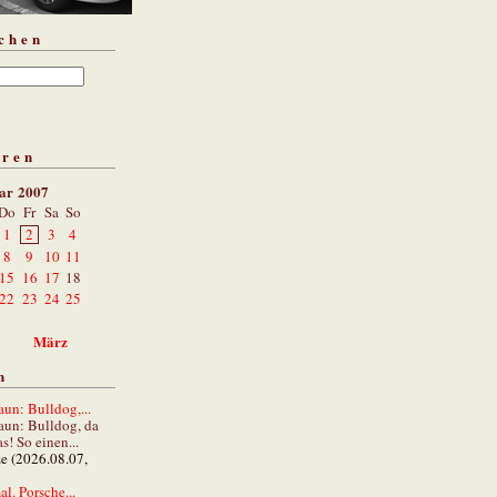
chen
aren
ar 2007
Do
Fr
Sa
So
1
2
3
4
8
9
10
11
15
16
17
18
22
23
24
25
März
n
un: Bulldog,...
aun: Bulldog, da
s! So einen...
ze (2026.08.07,
al. Porsche...