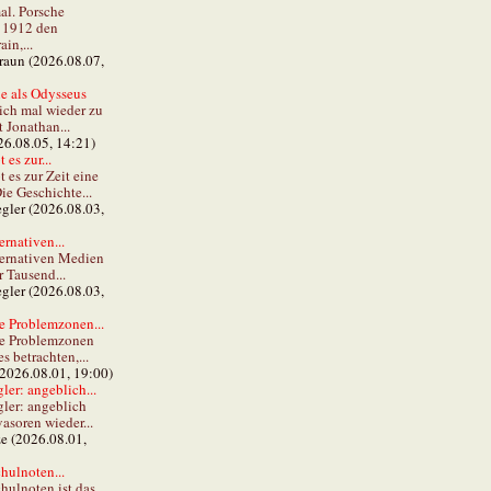
al. Porsche
e 1912 den
in,...
braun (2026.08.07,
e als Odysseus
lich mal wieder zu
t Jonathan...
26.08.05, 14:21)
 es zur...
t es zur Zeit eine
ie Geschichte...
gler (2026.08.03,
ernativen...
ternativen Medien
r Tausend...
gler (2026.08.03,
e Problemzonen...
ie Problemzonen
s betrachten,...
(2026.08.01, 19:00)
er: angeblich...
ler: angeblich
vasoren wieder...
ze (2026.08.01,
hulnoten...
hulnoten ist das