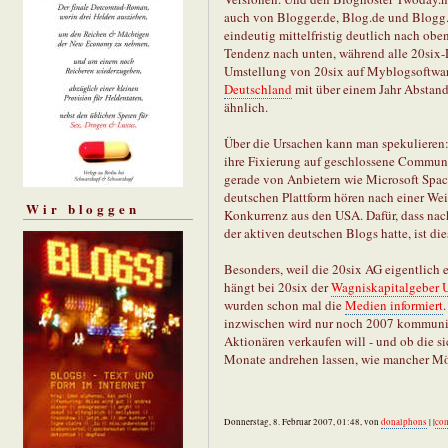
auch von Blogger.de, Blog.de und Blogg
eindeutig mittelfristig deutlich nach ob
Tendenz nach unten, während alle 20six-
Umstellung von 20six auf Myblogsoftwar
Deutschland
mit über einem Jahr Abstand
ähnlich.
Über die Ursachen kann man spekulieren
ihre Fixierung auf geschlossene Communit
gerade von Anbietern wie Microsoft Spac
deutschen Plattform hören nach einer Wei
Wir bloggen
Konkurrenz aus den USA. Dafür, dass na
der aktiven deutschen Blogs hatte, ist di
Besonders, weil die 20six AG eigentlic
hängt bei 20six der
Wagniskapitalgeber 
wurden schon mal die
Medien informiert
inzwischen wird nur noch 2007 kommunizi
Aktionären verkaufen will - und ob die si
Monate andrehen lassen, wie mancher Mö
Donnerstag, 8. Februar 2007, 01:48, von
donalphons
| |
co