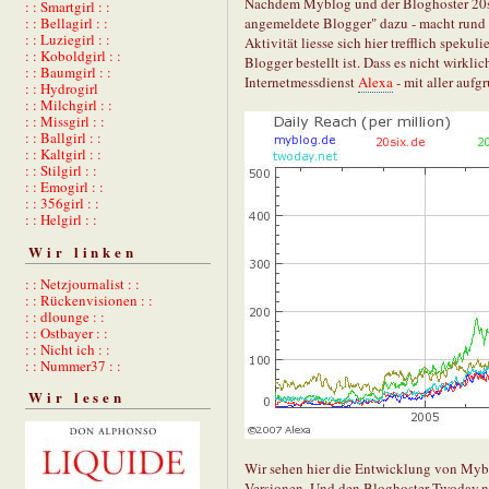
Nachdem Myblog und der Bloghoster 20s
: : Smartgirl : :
: : Bellagirl : :
angemeldete Blogger" dazu - macht rund
: : Luziegirl : :
Aktivität liesse sich hier trefflich spekul
: : Koboldgirl : :
Blogger bestellt ist. Dass es nicht wirkli
: : Baumgirl : :
Internetmessdienst
Alexa
- mit aller auf
: : Hydrogirl
: : Milchgirl : :
: : Missgirl : :
: : Ballgirl : :
: : Kaltgirl : :
: : Stilgirl : :
: : Emogirl : :
: : 356girl : :
: : Helgirl : :
Wir linken
: : Netzjournalist : :
: : Rückenvisionen : :
: : dlounge : :
: : Ostbayer : :
: : Nicht ich : :
: : Nummer37 : :
Wir lesen
Wir sehen hier die Entwicklung von Mybl
Versionen. Und den Bloghoster Twoday.ne