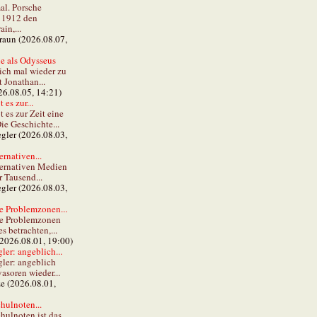
al. Porsche
e 1912 den
in,...
braun (2026.08.07,
e als Odysseus
lich mal wieder zu
t Jonathan...
26.08.05, 14:21)
 es zur...
t es zur Zeit eine
ie Geschichte...
gler (2026.08.03,
ernativen...
ternativen Medien
r Tausend...
gler (2026.08.03,
e Problemzonen...
ie Problemzonen
s betrachten,...
(2026.08.01, 19:00)
er: angeblich...
ler: angeblich
vasoren wieder...
ze (2026.08.01,
hulnoten...
hulnoten ist das