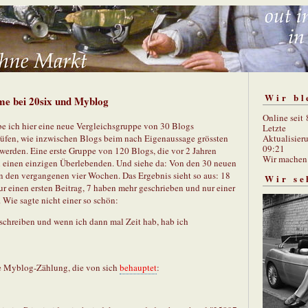
Wir bl
me bei 20six und Myblog
Online seit
be ich hier eine neue Vergleichsgruppe von 30 Blogs
Letzte
Aktualisier
rüfen, wie inzwischen Blogs beim nach Eigenaussage grössten
09:21
erden. Eine erste Gruppe von 120 Blogs, die vor 2 Jahren
Wir mache
h einen einzigen Überlebenden. Und siehe da: Von den 30 neuen
in den vergangenen vier Wochen. Das Ergebnis sieht so aus: 18
Wir se
ur einen ersten Beitrag, 7 haben mehr geschrieben und nur einer
 Wie sagte nicht einer so schön:
schreiben und wenn ich dann mal Zeit hab, hab ich
die Myblog-Zählung, die von sich
behauptet
: