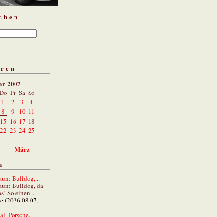
chen
aren
ar 2007
Do
Fr
Sa
So
1
2
3
4
8
9
10
11
15
16
17
18
22
23
24
25
März
n
un: Bulldog,...
aun: Bulldog, da
s! So einen...
ze (2026.08.07,
al. Porsche...