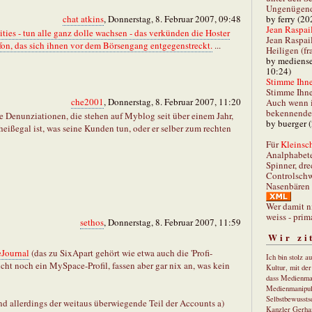
Ungenügend 
by ferry (20
chat atkins
, Donnerstag, 8. Februar 2007, 09:48
Jean Raspail
ies - tun alle ganz dolle wachsen - das verkünden die Hoster
Jean Raspai
on, das sich ihnen vor dem Börsengang entgegenstreckt.
...
Heiligen (fr
by mediense
10:24)
Stimme Ihnen
Stimme Ihne
che2001
, Donnerstag, 8. Februar 2007, 11:20
Auch wenn i
bekennender
e Denunziationen, die stehen auf Myblog seit über einem Jahr,
by buerger 
heißegal ist, was seine Kunden tun, oder er selber zum rechten
Für
Kleinsch
Analphabet
Spinner, dre
Controlschw
Nasenbären 
Wer damit n
weiss - prim
sethos
, Donnerstag, 8. Februar 2007, 11:59
Wir zi
eJournal
(das zu SixApart gehört wie etwa auch die 'Profi-
Ich bin stolz a
icht noch ein MySpace-Profil, fassen aber gar nix an, was kein
Kultur, mit de
dass Medienma
Medienmanipul
Selbstbewusstse
nd allerdings der weitaus überwiegende Teil der Accounts a)
Kanzler Gerha