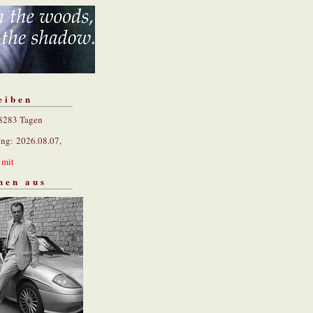
eiben
 8283 Tagen
ung: 2026.08.07,
n
mit
hen aus