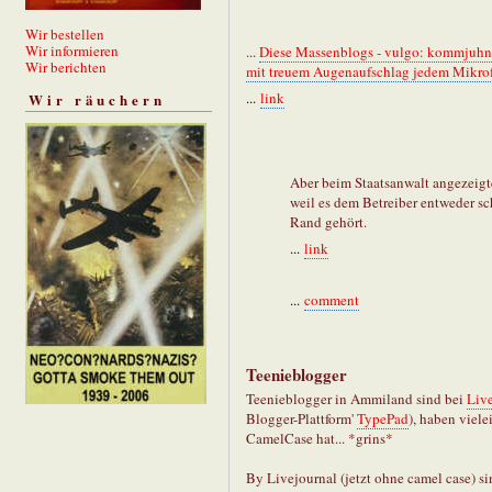
Wir bestellen
Wir informieren
...
Diese Massenblogs - vulgo: kommjuhnit
Wir berichten
mit treuem Augenaufschlag jedem Mikrof
...
link
Wir räuchern
Aber beim Staatsanwalt angezeigt
weil es dem Betreiber entweder sc
Rand gehört.
...
link
...
comment
Teenieblogger
Teenieblogger in Ammiland sind bei
Liv
Blogger-Plattform'
TypePad
), haben viele
CamelCase hat... *grins*
By Livejournal (jetzt ohne camel case) si