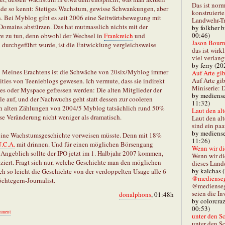
Das ist norm
.de so kennt: Stetiges Wachstum, gewisse Schwankungen, aber
konstruiert
en. Bei Myblog gibt es seit 2006 eine Seitwärtsbewegung mit
Landwehr-Tra
Domains abstürzen. Das hat mutmasslich nichts mit der
by folkher 
00:46)
e zu tun, denn obwohl der Wechsel in
Frankreich
und
Jason Bourn
 durchgeführt wurde, ist die Entwicklung vergleichsweise
das ist wirk
viel verlang
by ferry (20
: Meines Erachtens ist die Schwäche von 20six/Myblog immer
Auf Arte gibt
Auf Arte gib
ies von Teenieblogs gewesen. Ich vermute, dass sie indirekt
Miniserie: D
es oder Myspace gefressen werden: Die alten Mitglieder der
by mediense
le auf, und der Nachwuchs geht statt dessen zur cooleren
11:32)
ch alten Zählungen von 2004/5 Myblog tatsächlich rund 50%
Laut den alt
ese Veränderung nicht weniger als dramatisch.
Laut den al
sind ein paa
by mediense
h eine Wachstumsgeschichte vorweisen müsste. Denn mit 18%
11:26)
U.C.A.
mit drinnen. Und für einen möglichen Börsengang
Wenn wir di
. Angeblich sollte der IPO jetzt im 1. Halbjahr 2007 kommen,
Wenn wir d
ert. Fragt sich nur, welche Geschichte man den möglichen
dieses Lande
by kalchas 
ch so leicht die Geschichte von der verdoppelten Usage alle 6
@mediensegl
chtegern-Journalist.
@medienseg
seien die In
donalphons
, 01:48h
by colorcra
00:53)
mment
unter den Sc
unter den Sc