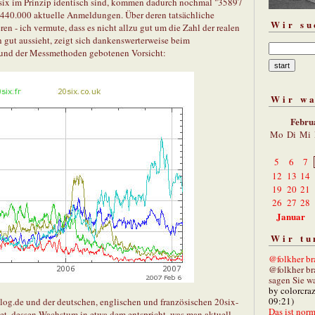
ix im Prinzip identisch sind, kommen dadurch nochmal "35897
 440.000 aktuelle Anmeldungen. Über deren tatsächliche
Wir su
ieren - ich vermute, dass es nicht allzu gut um die Zahl der realen
ch gut aussieht, zeigt sich dankenswerterweise beim
grund der Messmethoden gebotenen Vorsicht:
Wir w
Febru
Mo
Di
Mi
5
6
7
12
13
14
19
20
21
26
27
28
Januar
Wir tu
@folkher bra
@folkher br
sagen Sie wa
by colorcra
09:21)
og.de und der deutschen, englischen und französischen 20six-
Das ist norm
t, dessen Wachstum in etwa dem entspricht, was man aktuell