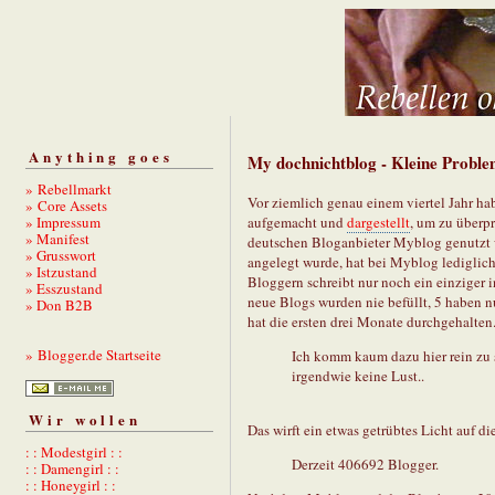
Anything goes
My dochnichtblog - Kleine Proble
» Rebellmarkt
Vor ziemlich genau einem viertel Jahr ha
» Core Assets
» Impressum
aufgemacht und
dargestellt
, um zu überp
» Manifest
deutschen Bloganbieter Myblog genutzt w
» Grusswort
angelegt wurde, hat bei Myblog lediglic
» Istzustand
Bloggern schreibt nur noch ein einziger 
» Esszustand
neue Blogs wurden nie befüllt, 5 haben n
» Don B2B
hat die ersten drei Monate durchgehalten.
» Blogger.de Startseite
Ich komm kaum dazu hier rein zu 
irgendwie keine Lust..
Wir wollen
Das wirft ein etwas getrübtes Licht auf 
: : Modestgirl : :
Derzeit 406692 Blogger.
: : Damengirl : :
: : Honeygirl : :