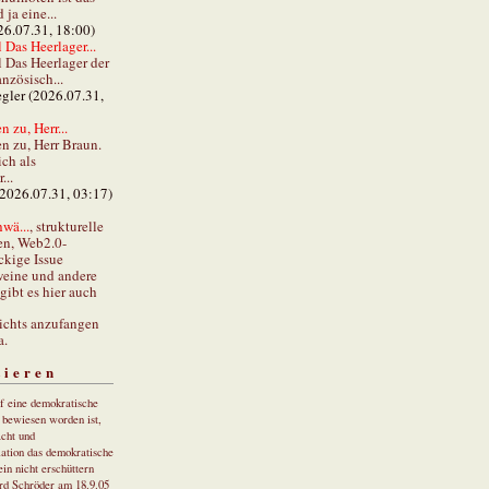
ja eine...
26.07.31, 18:00)
 Das Heerlager...
l Das Heerlager der
anzösisch...
gler (2026.07.31,
 zu, Herr...
n zu, Herr Braun.
ch als
...
(2026.07.31, 03:17)
wä...
, strukturelle
en, Web2.0-
ckige Issue
eine und andere
gibt es hier auch
ichts anzufangen
a.
tieren
uf eine demokratische
r bewiesen worden ist,
cht und
ation das demokratische
in nicht erschüttern
rd Schröder am 18.9.05