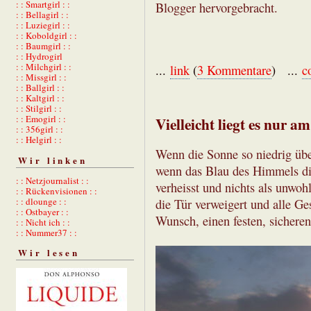
: : Smartgirl : :
Blogger hervorgebracht.
: : Bellagirl : :
: : Luziegirl : :
: : Koboldgirl : :
: : Baumgirl : :
: : Hydrogirl
: : Milchgirl : :
...
link
(
3 Kommentare
) ...
c
: : Missgirl : :
: : Ballgirl : :
: : Kaltgirl : :
: : Stilgirl : :
: : Emogirl : :
Vielleicht liegt es nur a
: : 356girl : :
: : Helgirl : :
Wenn die Sonne so niedrig übe
Wir linken
wenn das Blau des Himmels di
: : Netzjournalist : :
verheisst und nichts als unwo
: : Rückenvisionen : :
: : dlounge : :
die Tür verweigert und alle Ge
: : Ostbayer : :
Wunsch, einen festen, sicheren
: : Nicht ich : :
: : Nummer37 : :
Wir lesen