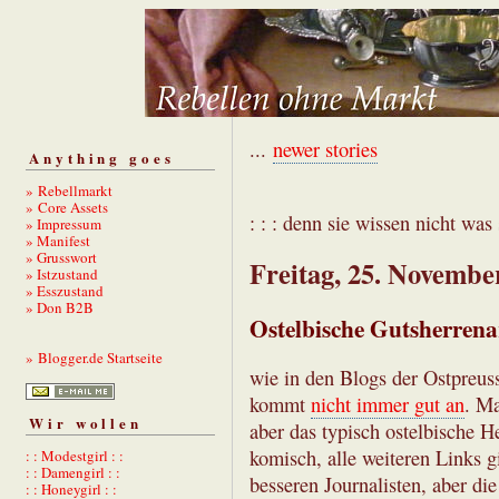
...
newer stories
Anything goes
» Rebellmarkt
» Core Assets
: : : denn sie wissen nicht was s
» Impressum
» Manifest
» Grusswort
Freitag, 25. Novembe
» Istzustand
» Esszustand
» Don B2B
Ostelbische Gutsherrena
» Blogger.de Startseite
wie in den Blogs der Ostpreuss
kommt
nicht immer gut an
. Ma
Wir wollen
aber das typisch ostelbische H
komisch, alle weiteren Links gi
: : Modestgirl : :
: : Damengirl : :
besseren Journalisten, aber die
: : Honeygirl : :