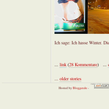
Ich sage: Ich hasse Winter. Di
...
link
(
28 Kommentare
) ...
...
older stories
Hosted by
Blogger.de
-