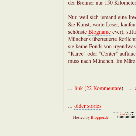
der Brenner nur 150 Kilometer 
Nur, weil sich jemand eine Inv
Sie Kunst, werte Leser, kaufe
schönste
Blogname
ever), stif
Münchens überteuerte Rotlichtb
sie keine Fonds von irgendwa
"Karee" oder "Center" auftauc
muss nach München. Im März. D
...
link
(
22 Kommentare
) ...
...
older stories
Hosted by
Blogger.de
-