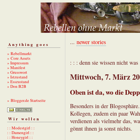
...
newer stories
Anything goes
» Rebellmarkt
» Core Assets
: : : denn sie wissen nicht was s
» Impressum
» Manifest
» Grusswort
Mittwoch, 7. März 2
» Istzustand
» Esszustand
» Don B2B
Oben ist da, wo die Depp
» Blogger.de Startseite
Besonders in der Blogosphäre.
Kollegen, zudem ein paar Wah
Wir wollen
verdienen als vielmehr das, w
gönnt ihnen ja sonst nichts.
: : Modestgirl : :
: : Damengirl : :
: : Honeygirl : :