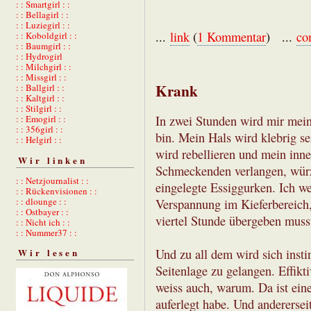
: : Smartgirl : :
: : Bellagirl : :
: : Luziegirl : :
...
link
(
1 Kommentar
) ...
co
: : Koboldgirl : :
: : Baumgirl : :
: : Hydrogirl
: : Milchgirl : :
: : Missgirl : :
Krank
: : Ballgirl : :
: : Kaltgirl : :
: : Stilgirl : :
In zwei Stunden wird mir mein
: : Emogirl : :
: : 356girl : :
bin. Mein Hals wird klebrig se
: : Helgirl : :
wird rebellieren und mein inn
Wir linken
Schmeckenden verlangen, würz
: : Netzjournalist : :
eingelegte Essiggurken. Ich 
: : Rückenvisionen : :
: : dlounge : :
Verspannung im Kieferbereich,
: : Ostbayer : :
viertel Stunde übergeben muss
: : Nicht ich : :
: : Nummer37 : :
Und zu all dem wird sich insti
Wir lesen
Seitenlage zu gelangen. Effikti
weiss auch, warum. Da ist einer
auferlegt habe. Und anderersei