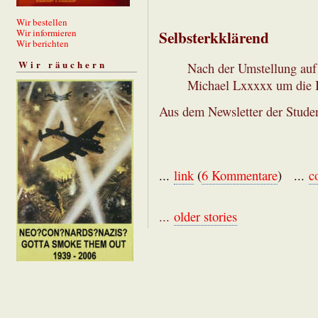
Wir bestellen
Selbsterkklärend
Wir informieren
Wir berichten
Wir räuchern
Nach der Umstellung auf 
Michael Lxxxxx um die 
Aus dem Newsletter der Stude
...
link
(
6 Kommentare
) ...
c
...
older stories