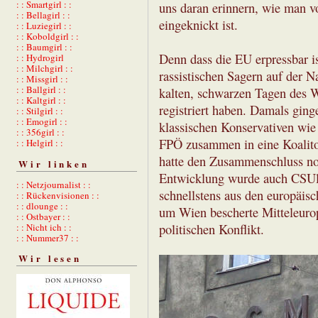
: : Smartgirl : :
uns daran erinnern, wie man v
: : Bellagirl : :
eingeknickt ist.
: : Luziegirl : :
: : Koboldgirl : :
: : Baumgirl : :
Denn dass die EU erpressbar i
: : Hydrogirl
: : Milchgirl : :
rassistischen Sagern auf der 
: : Missgirl : :
: : Ballgirl : :
kalten, schwarzen Tagen des 
: : Kaltgirl : :
registriert haben. Damals ging
: : Stilgirl : :
: : Emogirl : :
klassischen Konservativen wie
: : 356girl : :
FPÖ zusammen in eine Koalito
: : Helgirl : :
hatte den Zusammenschluss noc
Wir linken
Entwicklung wurde auch CSUle
: : Netzjournalist : :
schnellstens aus den europäi
: : Rückenvisionen : :
: : dlounge : :
um Wien bescherte Mitteleurop
: : Ostbayer : :
politischen Konflikt.
: : Nicht ich : :
: : Nummer37 : :
Wir lesen