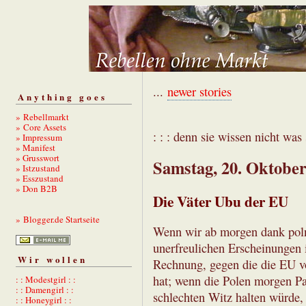
...
newer stories
Anything goes
» Rebellmarkt
» Core Assets
: : : denn sie wissen nicht was s
» Impressum
» Manifest
» Grusswort
Samstag, 20. Oktober
» Istzustand
» Esszustand
» Don B2B
Die Väter Ubu der EU
» Blogger.de Startseite
Wenn wir ab morgen dank poln
unerfreulichen Erscheinungen 
Wir wollen
Rechnung, gegen die die EU vor
hat; wenn die Polen morgen Pa
: : Modestgirl : :
: : Damengirl : :
schlechten Witz halten würde
: : Honeygirl : :