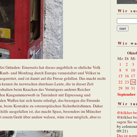
Wir su
Wir w
Okto
Mo
Di
Mi
1
2
3
lei Gründen: Einerseits hat dieses angeblich so ehrliche Volk
8
9
10
n Raub- und Mordzug durch Europa veranstaltet und Völker in
15
16
17
usgerottet, und ist damit auf die Fresse gefallen. Das macht nicht
22
23
24
ennst du inzwischen durchaus Leute, die in dieser Zeit
29
30
31
 Verhalten beim Knacken des Vermögens anderer Reicher
September
r den Kaugummierwerb in Tateinheit mit Erpressung und
en Waffen hat sich heute erledigt, das besorgen die Freunde
Wir tu
n, beste Kontakte zu osteuropäischen Sicherheitsfirmen. Daher
khilfe ausgefallen ist, das macht Spass, besonders im Müncher
@folkher bra
t einem Gerät über andere walzen, wäre zwar möglich, aber es
@folkher br
sagen Sie wa
by colorcra
09:21)
Das ist norm