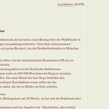
donalphons
, 01:07h
ion
ddeutsche.de hat heute einen Beitrag über die Waldbrände in
ngen zusammengeschrieben. Unter dem Autorennamen "
 ein prima Beispiel, wie die Profihobbybrutzler in München
 selbst von der internationalen Raumstation ISS aus zu
chickte.
uierungsaktion in der Geschichte Kaliforniens
waren mehr als 900.000 Bewohner der Region zwischen
fen. Ein neuer Brand bei San Diego bedrohte den
ewaltigen Rauchfahnen waren selbst aus der
u sehen, die davon Bilder zur Erde schickte.
oram
ie Bildergalerie mit 20 Photos, da hat sich der Praktikant aber
nseminaren mal ein Angebot wie "Abschreiben, aber richtig"