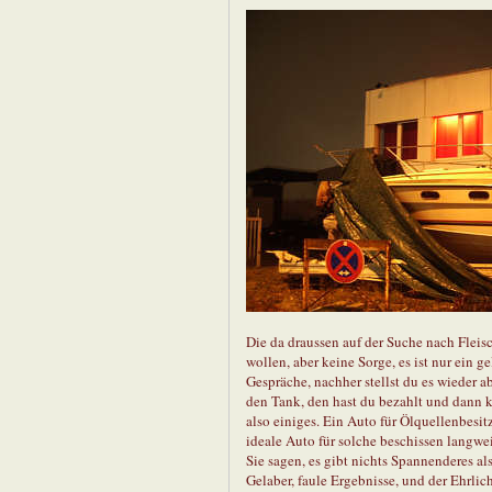
Die da draussen auf der Suche nach Fleisc
wollen, aber keine Sorge, es ist nur ein g
Gespräche, nachher stellst du es wieder ab,
den Tank, den hast du bezahlt und dann ke
also einiges. Ein Auto für Ölquellenbesitz
ideale Auto für solche beschissen lang
Sie sagen, es gibt nichts Spannenderes al
Gelaber, faule Ergebnisse, und der Ehrlic