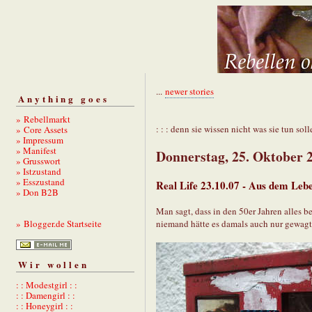
...
newer stories
Anything goes
» Rebellmarkt
: : : denn sie wissen nicht was sie tun solle
» Core Assets
» Impressum
» Manifest
Donnerstag, 25. Oktober 
» Grusswort
» Istzustand
» Esszustand
Real Life 23.10.07 - Aus dem Leb
» Don B2B
Man sagt, dass in den 50er Jahren alles b
niemand hätte es damals auch nur gewag
» Blogger.de Startseite
Wir wollen
: : Modestgirl : :
: : Damengirl : :
: : Honeygirl : :