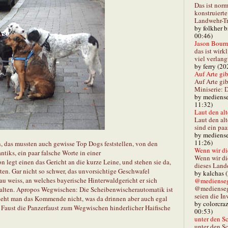
Das ist norm
konstruiert
Landwehr-Tra
by folkher 
00:46)
Jason Bourn
das ist wirk
viel verlang
by ferry (20
Auf Arte gibt
Auf Arte gib
Miniserie: D
by mediense
11:32)
Laut den alt
Laut den al
sind ein paa
by mediense
11:26)
n, das mussten auch gewisse Top Dogs feststellen, von den
Wenn wir di
ntiks, ein paar falsche Worte in einer
Wenn wir d
 legt einen das Gericht an die kurze Leine, und stehen sie da,
dieses Lande
ten. Gar nicht so schwer, das unvorsichtige Geschwafel
by kalchas 
 weiss, an welches bayerische Hinterwaldgericht er sich
@mediensegl
@medienseg
alten. Apropos Wegwischen: Die Scheibenwischerautomatik ist
seien die In
sieht man das Kommende nicht, was da drinnen aber auch egal
by colorcra
er Faust die Panzerfaust zum Wegwischen hinderlicher Haifische
00:53)
unter den Sc
unter den Sc