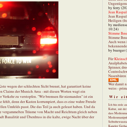
Ungenügend 
by ferry (20
Jean Raspail
Jean Raspai
Heiligen (fr
by mediense
10:24)
Stimme Ihnen
Stimme Ihne
Auch wenn i
bekennender
by buerger 
Für
Kleinsch
Analphabet
Spinner, dre
Controlschw
Nasenbären 
Wer damit n
iste wegen der schlechten Sicht brennt, hat garantiert keine
weiss - prim
n Claims der Munich Area - mit diesen Worten wagt ein
 Verkehr zu verstopfen. "Wir bremsen für niemanden" ist ein
Wir zi
te fehlt, denn der Kasten korrumpiert, dass es eine wahre Freude
Ich bin stolz a
ellen Umfelds passt. Die das Teil ja auch geleast haben. Und da
Kultur, mit de
die vergammelten Träume von Macht und Reichtum gleich neben
dass Medienma
t Banalität und Überdruss in die kalte, ewige Nacht über der
Medienmanipul
Selbstbewusstse
Kanzler Gerha