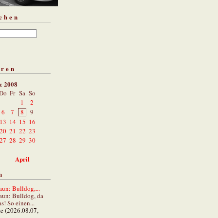
chen
aren
z 2008
Do
Fr
Sa
So
1
2
6
7
8
9
13
14
15
16
20
21
22
23
27
28
29
30
April
n
un: Bulldog,...
aun: Bulldog, da
s! So einen...
ze (2026.08.07,