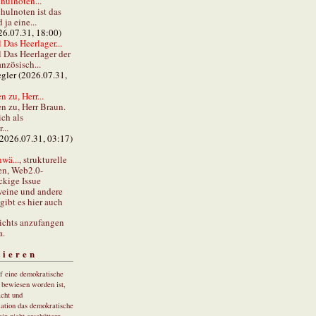
hulnoten...
hulnoten ist das
ja eine...
26.07.31, 18:00)
 Das Heerlager...
l Das Heerlager der
anzösisch...
gler (2026.07.31,
 zu, Herr...
n zu, Herr Braun.
ch als
...
(2026.07.31, 03:17)
wä...
, strukturelle
en, Web2.0-
ckige Issue
eine und andere
gibt es hier auch
ichts anzufangen
a.
tieren
uf eine demokratische
r bewiesen worden ist,
cht und
ation das demokratische