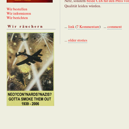
Netz, sondern
beide CDs für den Preis von
Qualität leiden würden.
Wir bestellen
Wir informieren
Wir berichten
Wir räuchern
...
link
(
7 Kommentare
) ...
comment
...
older stories