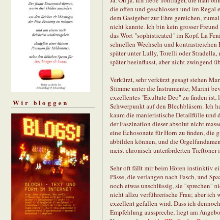
die offen und geschlossen und im Regal 
dem Gastgeber zur Ehre gereichen, zumal,
nicht kannte. Ich bin kein grosser Freund
das Wort "sophisticated" im Kopf. La Fenic
schnellen Wechseln und kontrastreichen E
später unter Lully, Torelli oder Stradella
später beeinflusst, aber nicht zwingend 
Verkürzt, sehr verkürzt gesagt stehen Ma
Stimme unter die Instrumente; Marini be
exzellentes "Exultate Deo" zu finden ist,
Wir bloggen
Schwerpunkt auf den Blechbläsern. Ich ha
kaum die manieristische Detailfülle und d
der Faszination dieser absolut nicht ma
eine Echosonate für Horn zu finden, die 
abbilden können, und die Orgelfundamen
meist chronisch unterforderten Tieftöner 
Sehr oft fällt mir beim Hören instinktiv 
Pässe, die verlangen nach Fasch, und Spa
noch etwas unschlüssig, sie "sprechen" ni
nicht allzu verführerische Frau; aber ich 
exzellent gefallen wird. Dass ich denno
Empfehlung ausspreche, liegt am Angebot: