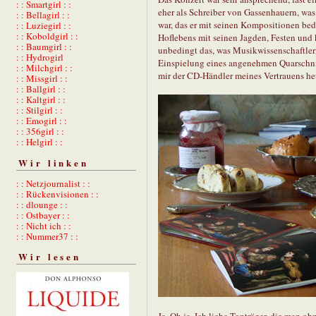
: : Smartgirl : :
eher als Schreiber von Gassenhauern, wa
: : Bellagirl : :
war, das er mit seinen Kompositionen bed
: : Luziegirl : :
: : Koboldgirl : :
Hoflebens mit seinen Jagden, Festen und k
: : Baumgirl : :
unbedingt das, was Musikwissenschaftlern
: : Hydrogirl
Einspielung eines angenehmen Quarschnitt
: : Milchgirl : :
mir der CD-Händler meines Vertrauens h
: : Missgirl : :
: : Ballgirl : :
: : Kaltgirl : :
: : Stilgirl : :
: : Emogirl : :
: : 356girl : :
: : Helgirl : :
Wir linken
: : Netzjournalist : :
: : Rückenvisionen : :
: : dlounge : :
: : Ostbayer : :
: : Nicht ich : :
: : Nummer37 : :
Wir lesen
Ja. Oh ja. Ich liebe Tonträger, die man o