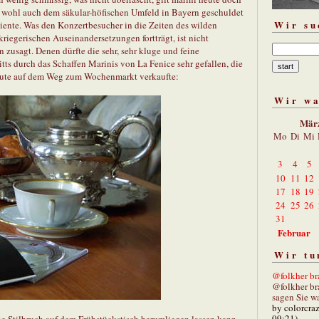
s wohl auch dem säkular-höfischen Umfeld in Bayern geschuldet
Wir su
iente. Was den Konzertbesucher in die Zeiten des wilden
riegerischen Auseinandersetzungen fortträgt, ist nicht
 zusagt. Denen dürfte die sehr, sehr kluge und feine
s durch das Schaffen Marinis von La Fenice sehr gefallen, die
eute auf dem Weg zum Wochenmarkt verkaufte:
Wir w
Mär
Mo
Di
Mi
3
4
5
10
11
12
17
18
19
24
25
26
31
Februar
Wir tu
@folkher bra
@folkher br
sagen Sie wa
by colorcra
09:21)
hne Stilbruch auf dem Frühstückstisch herumliegen lassen kann,