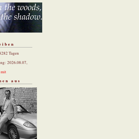
eiben
 8282 Tagen
ung: 2026.08.07,
n
mit
hen aus