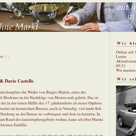
Wir bl
Online seit
n : : :
Letzte
Aktualisier
09:21
Wir mache
Wir se
 & Dario Castello
alschauplatz die Werke von Biagio Marini, eines der
til Moderno in der Nachfolge von Monteverdi gehört. Das ist
der in der ersten Hälfte des 17. jahrhunderts als neuer Orpheus
t weder im heimischen Brescia, noch in Venedig; viel mehr floh
n Neuburg an der Donau zu verbringen und dort zu heiraten. In
am Rand des katastrophengebiets wohne, kann ich über Marini
ktesten Einfälle.
n wenig schmissig, was nicht überrascht, gilt marini heute doch