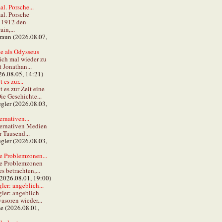
al. Porsche...
al. Porsche
e 1912 den
in,...
braun (2026.08.07,
e als Odysseus
lich mal wieder zu
t Jonathan...
26.08.05, 14:21)
 es zur...
t es zur Zeit eine
ie Geschichte...
gler (2026.08.03,
ernativen...
ternativen Medien
r Tausend...
gler (2026.08.03,
e Problemzonen...
ie Problemzonen
s betrachten,...
(2026.08.01, 19:00)
er: angeblich...
ler: angeblich
vasoren wieder...
ze (2026.08.01,