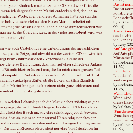
Das ist norm
einen guten Eindruck machen. Solche CDs sind wie Gäste, die
Das ist norm
 wenn ich dergestalt einen Marini entdecken darf, den ich so
konstruiert
 englischer Worte, aber bei dieser Aufnahme hatte ich ständig
Landwehr-Tra
e holt viel, sehr viel aus den Noten Marinis, arbeitet mit
by folkher 
00:46)
ffekten; die Musik ist dabei noch nicht so durchentwickelt wie
Jason Bourn
, man merkt die Übergangszeit, in der vieles ausprobiert wird, was
das ist wirk
übernommen wird.
viel verlang
by ferry (20
rini wie auch Castello für eine Unterordnung der menschlichen
Auf Arte gibt
Auf Arte gib
vorzugte die Geige, und obwohl auf der zweiten CD ein wirklich
Miniserie: D
 liegt beim - mutmasslichen - Venezianer Castello der
by mediense
be die leise Befürchtung, dass man auf einer schlechten Anlage
11:32)
ie Räumlichkeit erfassen kann, die für mich einen grossen Teil
Laut den alt
ssenkompatiblen Aufnahme ausmachen: Auf der Castello-CD ist
Laut den al
sind ein paa
gnadenlos aufzeigen dürfte, ob die Boxen wirklich räumlich
by mediense
te bei Marini bringen auch meinen nicht ganz schlechten und
11:26)
in ordentliche Leistungsbereiche.
Wenn wir di
Wenn wir d
ein, in welcher Lebenslage ich die Musik haben möchte; es gibt
dieses Lande
by kalchas 
ziergänge, die nach Händel fragen; bei diesen CDs bin ich mir
@mediensegl
cht direkt den Bauch an, wie eine sehr kluge, jedoch bewusst
@medienseg
weiss, dass sie mir nach ein paar mal Hören sehr, manches gar
seien die In
ch mit so einer unemotionalen und unschlüssigen Haltung meine
by colorcra
 Das Label Ricercar bietet nicht nur eine Vorhörfunktion im
00:53)