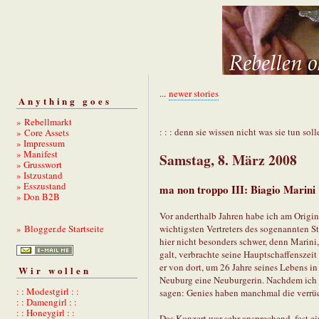
...
newer stories
Anything goes
» Rebellmarkt
: : : denn sie wissen nicht was sie tun solle
» Core Assets
» Impressum
» Manifest
Samstag, 8. März 2008
» Grusswort
» Istzustand
» Esszustand
ma non troppo III: Biagio Marini
» Don B2B
Vor anderthalb Jahren habe ich am Origin
wichtigsten Vertreters des sogenannten S
» Blogger.de Startseite
hier nicht besonders schwer, denn Marini, 
galt, verbrachte seine Hauptschaffenszei
er von dort, um 26 Jahre seines Lebens i
Wir wollen
Neuburg eine Neuburgerin. Nachdem ich 
: : Modestgirl : :
sagen: Genies haben manchmal die verrüc
: : Damengirl : :
: : Honeygirl : :
Das Konzert war sehr ansprechend, fast ei