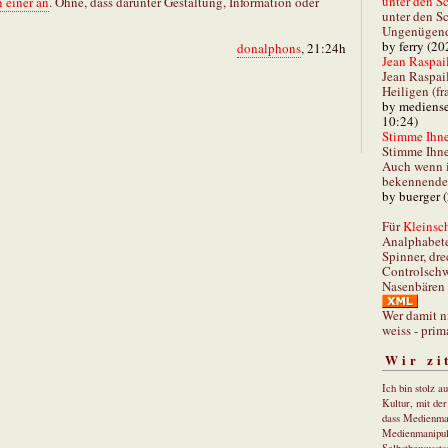
unter den Sc
 einer an
. Ohne, dass darunter Gestaltung, Information oder
unter den Sc
Ungenügend 
by ferry (20
donalphons
, 21:24h
Jean Raspail
Jean Raspai
Heiligen (fr
by mediense
10:24)
Stimme Ihnen
Stimme Ihne
Auch wenn i
bekennender
by buerger 
Für
Kleinsch
Analphabet
Spinner, dre
Controlschw
Nasenbären 
Wer damit n
weiss - prim
Wir zi
Ich bin stolz a
Kultur, mit de
dass Medienma
Medienmanipul