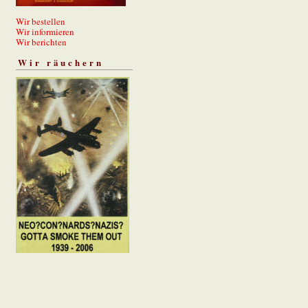
Wir bestellen
Wir informieren
Wir berichten
Wir räuchern