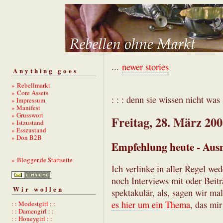
...
newer stories
Anything goes
» Rebellmarkt
» Core Assets
: : : denn sie wissen nicht was s
» Impressum
» Manifest
» Grusswort
Freitag, 28. März 20
» Istzustand
» Esszustand
» Don B2B
Empfehlung heute - Aus
» Blogger.de Startseite
Ich verlinke in aller Regel we
noch Interviews mit oder Beit
Wir wollen
spektakulär, als, sagen wir m
es hier um ein Thema
, das mir
: : Modestgirl : :
: : Damengirl : :
: : Honeygirl : :