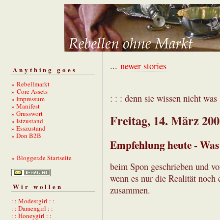
...
newer stories
Anything goes
» Rebellmarkt
» Core Assets
: : : denn sie wissen nicht was s
» Impressum
» Manifest
» Grusswort
Freitag, 14. März 20
» Istzustand
» Esszustand
» Don B2B
Empfehlung heute - Was 
» Blogger.de Startseite
beim Spon geschrieben und vo
wenn es nur die Realität noch
Wir wollen
zusammen.
: : Modestgirl : :
: : Damengirl : :
: : Honeygirl : :