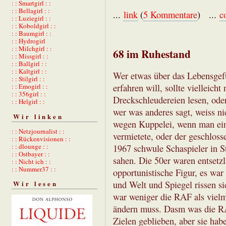
: : Smartgirl : :
: : Bellagirl : :
...
link
(
5 Kommentare
) ...
c
: : Luziegirl : :
: : Koboldgirl : :
: : Baumgirl : :
: : Hydrogirl
: : Milchgirl : :
68 im Ruhestand
: : Missgirl : :
: : Ballgirl : :
: : Kaltgirl : :
Wer etwas über das Lebensgef
: : Stilgirl : :
erfahren will, sollte vielleicht
: : Emogirl : :
: : 356girl : :
Dreckschleudereien lesen, ode
: : Helgirl : :
wer was anderes sagt, weiss n
Wir linken
wegen Kuppelei, wenn man ein
: : Netzjournalist : :
vermietete, oder der geschlos
: : Rückenvisionen : :
: : dlounge : :
1967 schwule Schaspieler in S
: : Ostbayer : :
sahen. Die 50er waren entsetz
: : Nicht ich : :
: : Nummer37 : :
opportunistische Figur, es wa
und Welt und Spiegel rissen s
Wir lesen
war weniger die RAF als viel
ändern muss. Dasm was die RAF
Zielen geblieben, aber sie hab