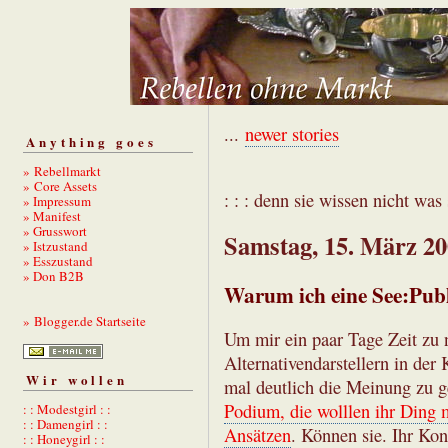
...
newer stories
Anything goes
» Rebellmarkt
» Core Assets
: : : denn sie wissen nicht was s
» Impressum
» Manifest
» Grusswort
Samstag, 15. März 2
» Istzustand
» Esszustand
» Don B2B
Warum ich eine See:Pub
» Blogger.de Startseite
Um mir ein paar Tage Zeit zu
Alternativendarstellern in der
Wir wollen
mal deutlich die Meinung zu 
Podium, die wolllen ihr Ding 
: : Modestgirl : :
: : Damengirl : :
Ansätzen
. Können sie. Ihr Kon
: : Honeygirl : :