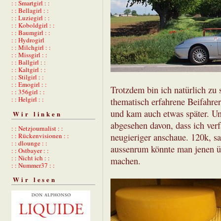
: : Smartgirl : :
: : Bellagirl : :
: : Luziegirl : :
: : Koboldgirl : :
: : Baumgirl : :
: : Hydrogirl
: : Milchgirl : :
: : Missgirl : :
: : Ballgirl : :
: : Kaltgirl : :
: : Stilgirl : :
: : Emogirl : :
Trotzdem bin ich natürlich zu
: : 356girl : :
: : Helgirl : :
thematisch erfahrene Beifahrer
und kam auch etwas später. Und
Wir linken
abgesehen davon, dass ich verf
: : Netzjournalist : :
: : Rückenvisionen : :
neugieriger anschaue. 120k, sa
: : dlounge : :
aussenrum könnte man jenen ü
: : Ostbayer : :
: : Nicht ich : :
machen.
: : Nummer37 : :
Wir lesen