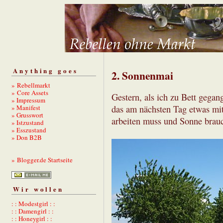
Anything goes
2. Sonnenmai
» Rebellmarkt
» Core Assets
Gestern, als ich zu Bett gegan
» Impressum
» Manifest
das am nächsten Tag etwas mit
» Grusswort
arbeiten muss und Sonne brau
» Istzustand
» Esszustand
» Don B2B
» Blogger.de Startseite
Wir wollen
: : Modestgirl : :
: : Damengirl : :
: : Honeygirl : :