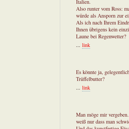
Italien.
Also runter vom Ross: man
würde als Ansporn zur e
Als ich nach Ihrem Eind
Ihnen übrigens kein einz
Laune bei Regenwetter?
...
link
Es könnte ja, gelegentli
Trüffelbutter?
...
link
Man möge mir vergeben. D
weiß nur dass man schwie
Und das kunstfertige Fäsc