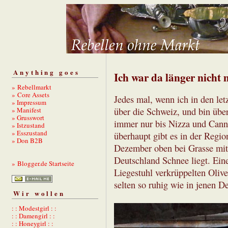
Anything goes
Ich war da länger nicht
» Rebellmarkt
» Core Assets
Jedes mal, wenn ich in den let
» Impressum
» Manifest
über die Schweiz, und bin üb
» Grusswort
immer nur bis Nizza und Cann
» Istzustand
» Esszustand
überhaupt gibt es in der Regi
» Don B2B
Dezember oben bei Grasse mit
Deutschland Schnee liegt. Ein
» Blogger.de Startseite
Liegestuhl verkrüppelten Oliv
selten so ruhig wie in jenen 
Wir wollen
: : Modestgirl : :
: : Damengirl : :
: : Honeygirl : :