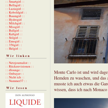
: : Smartgirl : :
: : Bellagirl : :
: : Luziegirl : :
: : Koboldgirl : :
: : Baumgirl : :
: : Hydrogirl
: : Milchgirl : :
: : Missgirl : :
: : Ballgirl : :
: : Kaltgirl : :
: : Stilgirl : :
: : Emogirl : :
: : 356girl : :
: : Helgirl : :
Wir linken
: : Netzjournalist : :
: : Rückenvisionen : :
: : dlounge : :
Monte Carlo ist und wird dageg
: : Ostbayer : :
: : Nicht ich : :
Hemden zu waschen, und das a
: : Nummer37 : :
musste ich auch etwas die Gar
Wir lesen
wissen, dass ich nach Monaco