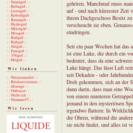
: : Smartgirl : :
gehören. Manchmal muss man L
: : Bellagirl : :
auf - und nach kürzester Zeit 
: : Luziegirl : :
: : Koboldgirl : :
ihrem Dachgeschoss Besitz zu 
: : Baumgirl : :
: : Hydrogirl
verscheucht sie eben. Genauso
: : Milchgirl : :
eindringen.
: : Missgirl : :
: : Ballgirl : :
: : Kaltgirl : :
Seit ein paar Wochen hat das a
: : Stilgirl : :
: : Emogirl : :
ist eine Luke, die durch ein v
: : 356girl : :
: : Helgirl : :
bedeutet, dass da eine schwere
Luke hängt. Das lässt Luft re
Wir linken
seit Dekaden - oder Jahrhunder
: : Netzjournalist : :
Dreh gekommen, sich an der Sc
: : Rückenvisionen : :
: : dlounge : :
dann darin, dass man eine Wo
: : Ostbayer : :
: : Nicht ich : :
von einem munteren Getrappel
: : Nummer37 : :
jemand in den mysteriösen Spe
Wir lesen
irgendwo flattern: In Wirklich
die Ohren, während die andere
sie nicht findet, und alles ist 