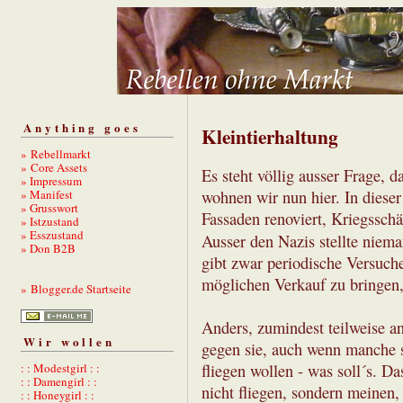
Anything goes
Kleintierhaltung
» Rebellmarkt
» Core Assets
Es steht völlig ausser Frage, d
» Impressum
» Manifest
wohnen wir nun hier. In diese
» Grusswort
Fassaden renoviert, Kriegsschä
» Istzustand
» Esszustand
Ausser den Nazis stellte niema
» Don B2B
gibt zwar periodische Versuche
möglichen Verkauf zu bringen, 
» Blogger.de Startseite
Anders, zumindest teilweise an
Wir wollen
gegen sie, auch wenn manche s
: : Modestgirl : :
fliegen wollen - was soll´s. D
: : Damengirl : :
nicht fliegen, sondern meinen
: : Honeygirl : :