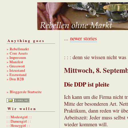
...
newer stories
Anything goes
» Rebellmarkt
» Core Assets
: : : denn sie wissen nicht was s
» Impressum
» Manifest
» Grusswort
Mittwoch, 8. Septem
» Istzustand
» Esszustand
» Don B2B
Die DDP ist pleite
» Blogger.de Startseite
Ich kann um die Firma nicht tra
Mitte der besonderen Art. Net
Wir wollen
Praktikum, dann reden wir übe
Arbeitszeit: Jeder muss selbst
: : Modestgirl : :
: : Damengirl : :
wieder kommen will.
: : Honeygirl : :