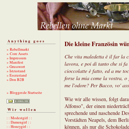
Anything goes
Die kleine Französin wü
» Rebellmarkt
» Core Assets
Che vita maledetta è il far la 
» Impressum
» Manifest
lavora, e poi di tanto che si fa
» Grusswort
cioccolatte è fatto, ed a me t
» Istzustand
» Esszustand
forse la mia come la vostra, o 
» Don B2B
me l'odore? Per Bacco, vo' as
» Blogger.de Startseite
Wie wir alle wissen, folgt dar
Alfonso", der einen niederträch
Wir wollen
sprechende und naschende Des
: : Modestgirl : :
Vorstädten Neapels, dem Berli
: : Damengirl : :
können, als nur die Schokolade
: : Honeygirl : :