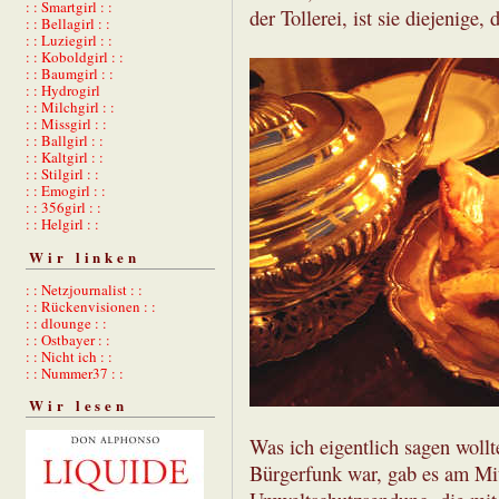
: : Smartgirl : :
der Tollerei, ist sie diejenige,
: : Bellagirl : :
: : Luziegirl : :
: : Koboldgirl : :
: : Baumgirl : :
: : Hydrogirl
: : Milchgirl : :
: : Missgirl : :
: : Ballgirl : :
: : Kaltgirl : :
: : Stilgirl : :
: : Emogirl : :
: : 356girl : :
: : Helgirl : :
Wir linken
: : Netzjournalist : :
: : Rückenvisionen : :
: : dlounge : :
: : Ostbayer : :
: : Nicht ich : :
: : Nummer37 : :
Wir lesen
Was ich eigentlich sagen wollt
Bürgerfunk war, gab es am Mit