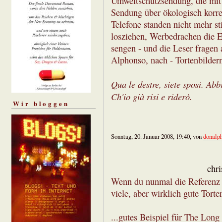
Umweltschutzsendung, die mit w
Sendung über ökologisch korr
Telefone standen nicht mehr st
losziehen, Werbedrachen die 
sengen - und die Leser fragen
Alphonso, nach - Tortenbilder
Qua le destre, siete sposi. Abbr
Ch'io già risi e riderò.
Wir bloggen
Sonntag, 20. Januar 2008, 19:40, von
donalp
chri
Wenn du nunmal die Referenz i
viele, aber wirklich gute Torten
...gutes Beispiel für The Long 